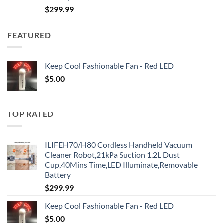
$
299.99
FEATURED
Keep Cool Fashionable Fan - Red LED
$
5.00
TOP RATED
ILIFEH70/H80 Cordless Handheld Vacuum
Cleaner Robot,21kPa Suction 1.2L Dust
Cup,40Mins Time,LED Illuminate,Removable
Battery
$
299.99
Keep Cool Fashionable Fan - Red LED
$
5.00