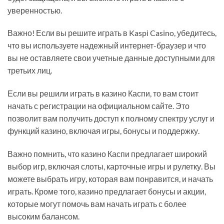
уверенностью.
Важно! Если вы решите играть в Kaspi Casino, убедитесь,
что вы используете надежный интернет-браузер и что
вы не оставляете свои учетные данные доступными для
третьих лиц.
Если вы решили играть в казино Каспи, то вам стоит
начать с регистрации на официальном сайте. Это
позволит вам получить доступ к полному спектру услуг и
функций казино, включая игры, бонусы и поддержку.
Важно помнить, что казино Каспи предлагает широкий
выбор игр, включая слоты, карточные игры и рулетку. Вы
можете выбрать игру, которая вам понравится, и начать
играть. Кроме того, казино предлагает бонусы и акции,
которые могут помочь вам начать играть с более
высоким балансом.