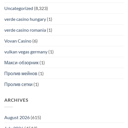
Uncategorized
(8,323)
verde casino hungary
(1)
verde casino romania
(1)
Vovan Casino
(6)
vulkan vegas germany
(1)
Макси-обзорник
(1)
Пролив мейнов
(1)
Пролив сетки
(1)
ARCHIVES
August 2026
(615)