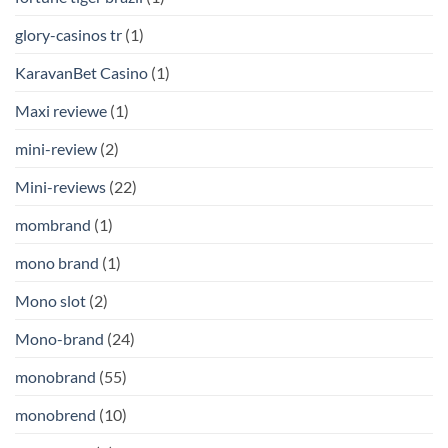
glory-casinos tr
(1)
KaravanBet Casino
(1)
Maxi reviewe
(1)
mini-review
(2)
Mini-reviews
(22)
mombrand
(1)
mono brand
(1)
Mono slot
(2)
Mono-brand
(24)
monobrand
(55)
monobrend
(10)