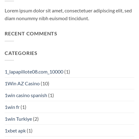
Lorem ipsum dolor sit amet, consectetuer adipiscing elit, sed
diam nonummy nibh euismod tincidunt.
RECENT COMMENTS
CATEGORIES
1_lapapillote08.com_10000
(1)
1Win AZ Casino
(10)
1win casino spanish
(1)
1win fr
(1)
1win Turkiye
(2)
1xbet apk
(1)