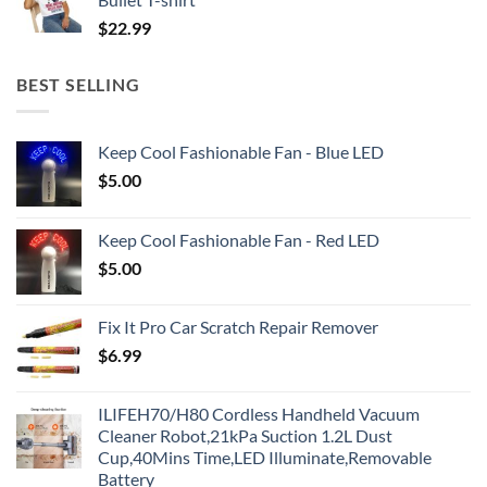
$
22.99
BEST SELLING
Keep Cool Fashionable Fan - Blue LED
$
5.00
Keep Cool Fashionable Fan - Red LED
$
5.00
Fix It Pro Car Scratch Repair Remover
$
6.99
ILIFEH70/H80 Cordless Handheld Vacuum
Cleaner Robot,21kPa Suction 1.2L Dust
Cup,40Mins Time,LED Illuminate,Removable
Battery