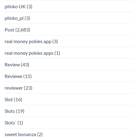
plinko UK
(3)
plinko_pl
(3)
Post
(2,683)
real money pokies app
(3)
real money pokies apps
(1)
Review
(43)
Reviewe
(15)
reviewer
(23)
Slot
(16)
Slots
(19)
Slots`
(1)
sweet bonanza
(2)