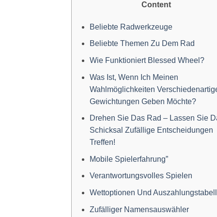
Content
Beliebte Radwerkzeuge
Beliebte Themen Zu Dem Rad
Wie Funktioniert Blessed Wheel?
Was Ist, Wenn Ich Meinen
Wahlmöglichkeiten Verschiedenartig
Gewichtungen Geben Möchte?
Drehen Sie Das Rad – Lassen Sie D
Schicksal Zufällige Entscheidungen
Treffen!
Mobile Spielerfahrung”
Verantwortungsvolles Spielen
Wettoptionen Und Auszahlungstabel
Zufälliger Namensauswähler