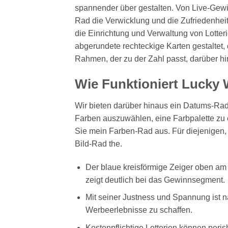
spannender über gestalten. Von Live-Gew
Rad die Verwicklung und die Zufriedenheit
die Einrichtung und Verwaltung von Lotteri
abgerundete rechteckige Karten gestaltet,
Rahmen, der zu der Zahl passt, darüber hi
Wie Funktioniert Lucky
Wir bieten darüber hinaus ein Datums-Rad
Farben auszuwählen, eine Farbpalette zu e
Sie mein Farben-Rad aus. Für diejenigen,
Bild-Rad the.
Der blaue kreisförmige Zeiger oben am
zeigt deutlich bei das Gewinnsegment.
Mit seiner Justness und Spannung ist n
Werbeerlebnisse zu schaffen.
Kostenpflichtige Lotterien können peri