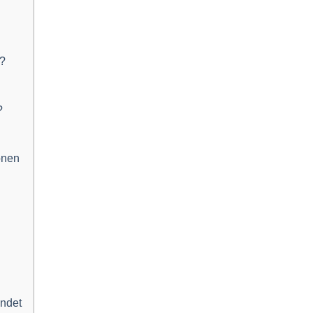
?
?
onen
ndet