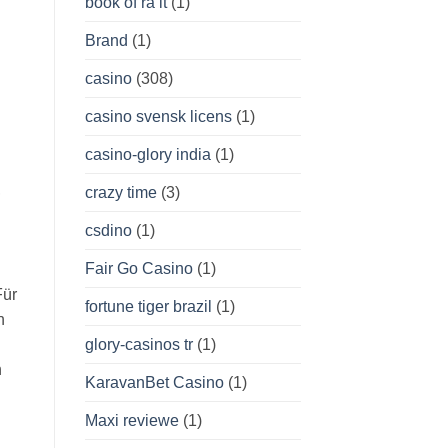
book of ra it
(1)
Brand
(1)
casino
(308)
casino svensk licens
(1)
casino-glory india
(1)
,
crazy time
(3)
csdino
(1)
Fair Go Casino
(1)
Für
fortune tiger brazil
(1)
n
glory-casinos tr
(1)
n
KaravanBet Casino
(1)
Maxi reviewe
(1)