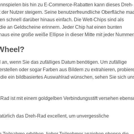
innspielen bis hin zu E-Commerce-Rabatten kann dieses Dreh-
 der Nutzer steigern. Seine benutzerfreundliche Oberfläche ma
en schnell darüber hinaus einfach. Die Wett-Chips sind als
 die an Geldscheine erinnern. Jeder Chip hat einen bunten
naus eine große weiße Ellipse in dieser Mitte mit jeder Nummer
 Wheel?
 an, wenn Sie das zufälliges Datum benötigen. Um zufällige
rstellen oder sogar Farben aus Bildern zu extrahieren, probier
 die ein bildbasiertes Auswahlrad wünschen, sehen Sie sich un
 Rad ist mit einem goldgelben Verbindungsstift versehen ebens
atürlich das Dreh-Rad excellent, um unvergessliche
sh Teilnahme erhöhen, lieber Teilnehmer anziehen ebenso die