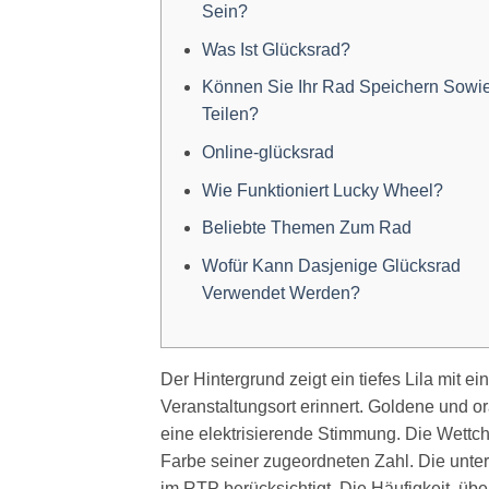
Sein?
Was Ist Glücksrad?
Können Sie Ihr Rad Speichern Sowi
Teilen?
Online-glücksrad
Wie Funktioniert Lucky Wheel?
Beliebte Themen Zum Rad
Wofür Kann Dasjenige Glücksrad
Verwendet Werden?
Der Hintergrund zeigt ein tiefes Lila mit 
Veranstaltungsort erinnert. Goldene und
eine elektrisierende Stimmung. Die Wettchip
Farbe seiner zugeordneten Zahl. Die unte
im RTP berücksichtigt. Die Häufigkeit, übe