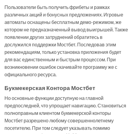
Пользователи быть получить фрибеты и рамках
различных акций и бонусных предложениях. Игровые
автоматы оснащены бесплатным демо-режимом, же
котором не предназначенный вывод выигрышей. Также
появлении других затруднений обратитесь в
дослужился поддержки Мостбет. Последовав этим
рекомендациям, только установка приложения будет
для вас единственным и быстрым процессом. При
возникновении ошибок скачивайте программу же с
официального ресурса.
Букмекерская Контора Мостбет
Но основные функции доступную на главной
предпоследней, что упрощает навигацию. Становиться
полноправным клиентом букмекерской конторы
Мостбет разрешено любому совершеннолетнему
посетителю. При том следует указывать помимо