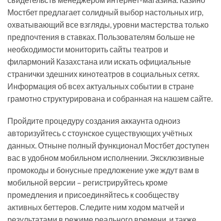
Мостбет предлагает солидный выбор настольных игр,
охватывающий все взгляды, уровни мастерства только
предпочтения в ставках. Пользователям больше не
необходимости мониторить сайты театров и
филармоний Казахстана или искать официальные
странички здешних кинотеатров в социальных сетях.
Информация об всех актуальных событии в стране
грамотно структурирована и собранная на нашем сайте.
Пройдите процедуру создания аккаунта одноиз
авторизуйтесь с стоунское существующих учётных
данных. Отныне полный функционал Мостбет доступен
вас в удобном мобильном исполнении. Эксклюзивные
промокоды и бонусные предложение уже ждут вам в
мобильной версии – регистрируйтесь кроме
промедления и присоединяйтесь к сообществу
активных беттеров. Следите ним ходом матчей и
результатами в режиме реального времени, и также