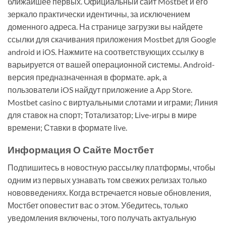
ближайшее первых. Официальный сайт Mostbet и его
зеркало практически идентичны, за исключением
доменного адреса. На странице загрузки вы найдете
ссылки для скачивания приложения Mostbet для Google
android и iOS. Нажмите на соответствующих ссылку в
варьируется от вашей операционной системы. Android-
версия предназначенная в формате. apk, а
пользователи iOS найдут приложение а App Store.
Mostbet casino с виртуальными слотами и играми; Линия
для ставок на спорт; Тотализатор; Live-игры в мире
времени; Ставки в формате live.
Информация О Сайте Мостбет
Подпишитесь в новостную рассылку платформы, чтобы
одним из первых узнавать том свежих релизах только
нововведениях. Когда встречается новые обновления,
Мостбет оповестит вас о этом. Убедитесь, только
уведомления включены, того получать актуальную