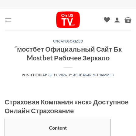
Skip
to
content
UNCATEGORIZED
“мостбет Официальный Сайт Бк
Mostbet Рабочее Зеркало
POSTED ON
APRIL 11, 2026
BY
ABUBAKAR MUHAMMED
Страховая Компания «нск» Доступное
Онлайн Страхование
Content