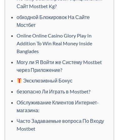
Сайт Mostbet Kg?
обходной Блокировок На Сайте
Мостбет
Online Online Casino Glory Play In
Addition To Win Real Money Inside
Banglades
Могу ли Я Войти же Систему Mostbet
через Приложение?
Эксклюзивный Бонус
безопасно Ли Играть в Mostbet?
Обслуживание Клиентов Интернет-
магазина:
Часто Задаваемые вопроса По Входу
Mostbet