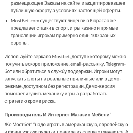
размещающее Заказы на сайте и акцептировавшее
публичную оферту а условиях настоящей оферты.
MostBet. com существуют лицензию Кюрасао же
предлагает ставки в спорт, игры казино и прямые
трансляции игрокам примерно один 100 разных
европы.
Используйте зеркало Mostbet, доступ к которому можно
получить вскоре приложение, email-рассылку, Telegram-
бот или обратиться в службу поддержки. Игроки могут
запускать слоты на реальные приличные или в демо-
режиме, доступном без регистрации. Демо-версия
помогает изучить механику игры а разработать
стратегию кроме риска.
Производитель И Интернет Магазин Мебели”
Же Мостбет” “надо играть в американскую, европейскую
и французскую рулетки, правила их слегка отличаются. А