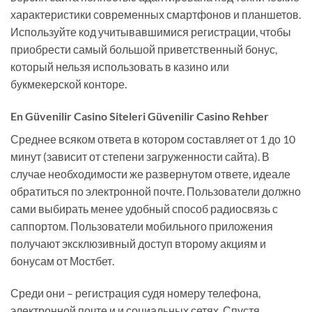
характеристики современных смартфонов и планшетов.
Используйте код учитывавшимися регистрации, чтобы
приобрести самый большой приветственный бонус,
который нельзя использовать в казино или
букмекерской конторе.
En Güvenilir Casino Siteleri Güvenilir Casino Rehber
Среднее всяком ответа в котором составляет от 1 до 10
минут (зависит от степени загруженности сайта). В
случае необходимости же развернутом ответе, идеале
обратиться по электронной почте. Пользователи должно
сами выбирать менее удобный способ радиосвязь с
саппортом. Пользователи мобильного приложения
получают эксклюзивный доступ второму акциям и
бонусам от Мостбет.
Среди они – регистрация судя номеру телефона,
электронной почте и и социальных сетях. Спустя