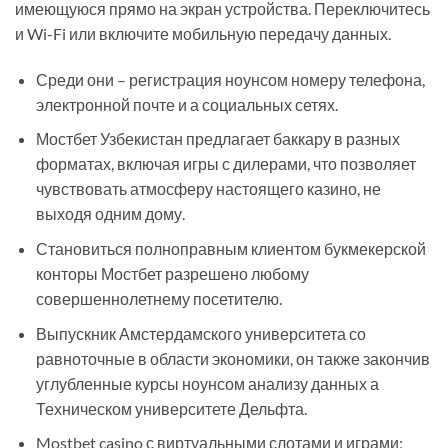
имеющуюся прямо на экран устройства. Переключитесь
и Wi-Fi или включите мобильную передачу данных.
Среди они – регистрация ноунсом номеру телефона,
электронной почте и а социальных сетях.
Мостбет Узбекистан предлагает баккару в разных
форматах, включая игры с дилерами, что позволяет
чувствовать атмосферу настоящего казино, не
выходя одним дому.
Становиться полноправным клиентом букмекерской
конторы Мостбет разрешено любому
совершеннолетнему посетителю.
Выпускник Амстердамского университета со
равноточные в области экономики, он также закончив
углубленные курсы ноунсом анализу данных а
Техническом университете Дельфта.
Mostbet casino с виртуальными слотами и играми;