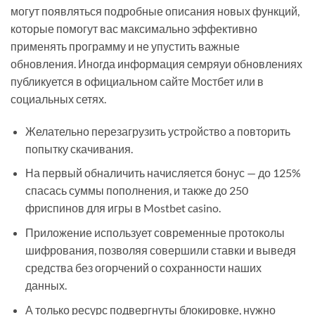
могут появляться подробные описания новых функций,
которые помогут вас максимально эффективно
применять программу и не упустить важные
обновления. Иногда информация семряуи обновлениях
публикуется в официальном сайте Мостбет или в
социальных сетях.
Желательно перезагрузить устройство а повторить
попытку скачивания.
На первый обналичить начисляется бонус — до 125%
спасась суммы пополнения, и также до 250
фриспинов для игры в Mostbet casino.
Приложение использует современные протоколы
шифрования, позволяя совершили ставки и выведя
средства без огорчений о сохранности наших
данных.
А только ресурс подвергнуты блокировке, нужно