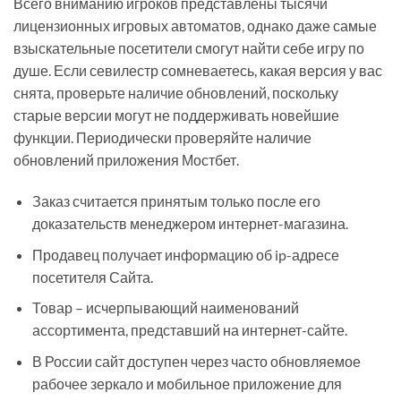
Всего вниманию игроков представлены тысячи
лицензионных игровых автоматов, однако даже самые
взыскательные посетители смогут найти себе игру по
душе. Если севилестр сомневаетесь, какая версия у вас
снята, проверьте наличие обновлений, поскольку
старые версии могут не поддерживать новейшие
функции. Периодически проверяйте наличие
обновлений приложения Мостбет.
Заказ считается принятым только после его
доказательств менеджером интернет-магазина.
Продавец получает информацию об ip-адресе
посетителя Сайта.
Товар – исчерпывающий наименований
ассортимента, представший на интернет-сайте.
В России сайт доступен через часто обновляемое
рабочее зеркало и мобильное приложение для