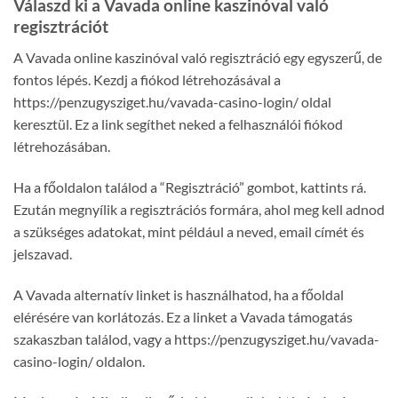
Válaszd ki a Vavada online kaszinóval való
regisztrációt
A Vavada online kaszinóval való regisztráció egy egyszerű, de
fontos lépés. Kezdj a fiókod létrehozásával a
https://penzugysziget.hu/vavada-casino-login/ oldal
keresztül. Ez a link segíthet neked a felhasználói fiókod
létrehozásában.
Ha a főoldalon találod a “Regisztráció” gombot, kattints rá.
Ezután megnyílik a regisztrációs formára, ahol meg kell adnod
a szükséges adatokat, mint például a neved, email címét és
jelszavad.
A Vavada alternatív linket is használhatod, ha a főoldal
elérésére van korlátozás. Ez a linket a Vavada támogatás
szakaszban találod, vagy a https://penzugysziget.hu/vavada-
casino-login/ oldalon.