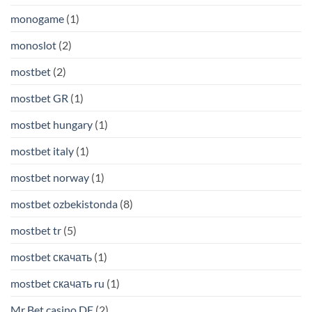
monogame
(1)
monoslot
(2)
mostbet
(2)
mostbet GR
(1)
mostbet hungary
(1)
mostbet italy
(1)
mostbet norway
(1)
mostbet ozbekistonda
(8)
mostbet tr
(5)
mostbet скачать
(1)
mostbet скачать ru
(1)
Mr Bet casino DE
(2)