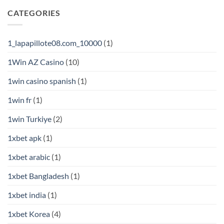
CATEGORIES
1_lapapillote08.com_10000
(1)
1Win AZ Casino
(10)
1win casino spanish
(1)
1win fr
(1)
1win Turkiye
(2)
1xbet apk
(1)
1xbet arabic
(1)
1xbet Bangladesh
(1)
1xbet india
(1)
1xbet Korea
(4)