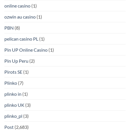
online casino
(1)
ozwin au casino
(1)
PBN
(8)
pelican casino PL
(1)
Pin UP Online Casino
(1)
Pin Up Peru
(2)
Pirots SE
(1)
Plinko
(7)
plinko in
(1)
plinko UK
(3)
plinko_pl
(3)
Post
(2,683)