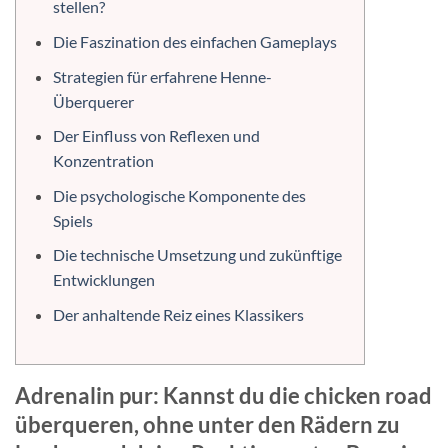
stellen?
Die Faszination des einfachen Gameplays
Strategien für erfahrene Henne-
Überquerer
Der Einfluss von Reflexen und
Konzentration
Die psychologische Komponente des
Spiels
Die technische Umsetzung und zukünftige
Entwicklungen
Der anhaltende Reiz eines Klassikers
Adrenalin pur: Kannst du die chicken road
überqueren, ohne unter den Rädern zu