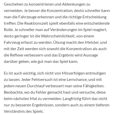
Geschehen zu konzentrieren und Ablenkungen zu
vermeiden. Je besser die Konzentration, desto schneller kann
man die Fahrzeuge erkennen und die richtige Entscheidung
treffen. Die Reaktionszeit spielt ebenfalls eine entscheidende
Rolle. Je schneller man auf Veränderungen im Spiel reagiert,
desto geringer ist die Wahrscheinlichkeit, von einem
Fahrzeug erfasst zu werden. Übung macht den Meister, und
mit der Zeit werden sich sowohl die Konzentration als auch
die Reflexe verbessern und das Ergebnis wird Aussage
darüber geben, wie gut man das Spiel kann.
Es ist auch wichtig, sich nicht von Misserfolgen entmutigen
zu lassen. Jeder Fehlversuch ist eine Lernchance, und mit
jedem neuen Durchlauf verbessert man seine Fähigkeiten.
Beobachte, wo du Fehler gemacht hast und versuche, diese
beim nächsten Mal zu vermeiden. Langfristig führt das nicht
nur zu besseren Ergebnissen, sondern auch zu einem tieferen
Verständnis des Spiels.