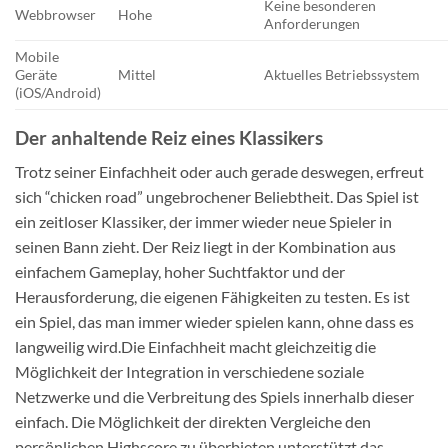
Keine besonderen
Webbrowser
Hohe
Anforderungen
Mobile
Geräte
Mittel
Aktuelles Betriebssystem
(iOS/Android)
Der anhaltende Reiz eines Klassikers
Trotz seiner Einfachheit oder auch gerade deswegen, erfreut
sich “chicken road” ungebrochener Beliebtheit. Das Spiel ist
ein zeitloser Klassiker, der immer wieder neue Spieler in
seinen Bann zieht. Der Reiz liegt in der Kombination aus
einfachem Gameplay, hoher Suchtfaktor und der
Herausforderung, die eigenen Fähigkeiten zu testen. Es ist
ein Spiel, das man immer wieder spielen kann, ohne dass es
langweilig wird.Die Einfachheit macht gleichzeitig die
Möglichkeit der Integration in verschiedene soziale
Netzwerke und die Verbreitung des Spiels innerhalb dieser
einfach. Die Möglichkeit der direkten Vergleiche den
persönlichen Highscore zu überbieten unterstützt das