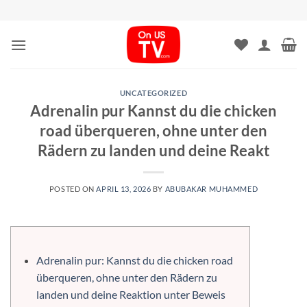
Skip
to
content
UNCATEGORIZED
Adrenalin pur Kannst du die chicken
road überqueren, ohne unter den
Rädern zu landen und deine Reakt
POSTED ON
APRIL 13, 2026
BY
ABUBAKAR MUHAMMED
Adrenalin pur: Kannst du die chicken road
überqueren, ohne unter den Rädern zu
landen und deine Reaktion unter Beweis