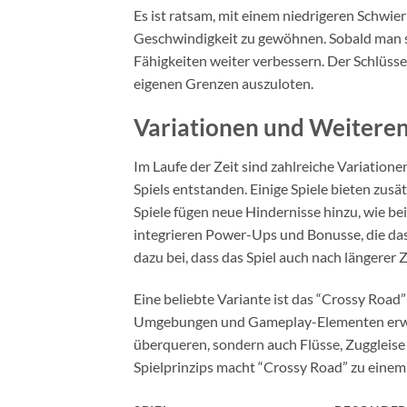
Es ist ratsam, mit einem niedrigeren Schwie
Geschwindigkeit zu gewöhnen. Sobald man si
Fähigkeiten weiter verbessern. Der Schlüssel
eigenen Grenzen auszuloten.
Variationen und Weiteren
Im Laufe der Zeit sind zahlreiche Variatio
Spiels entstanden. Einige Spiele bieten zusä
Spiele fügen neue Hindernisse hinzu, wie b
integrieren Power-Ups und Bonusse, die da
dazu bei, dass das Spiel auch nach längerer 
Eine beliebte Variante ist das “Crossy Road
Umgebungen und Gameplay-Elementen erweit
überqueren, sondern auch Flüsse, Zuggleis
Spielprinzips macht “Crossy Road” zu einem