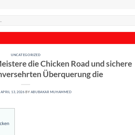
UNCATEGORIZED
eistere die Chicken Road und sichere
unversehrten Überquerung die
N
APRIL 13, 2026
BY
ABUBAKAR MUHAMMED
icken