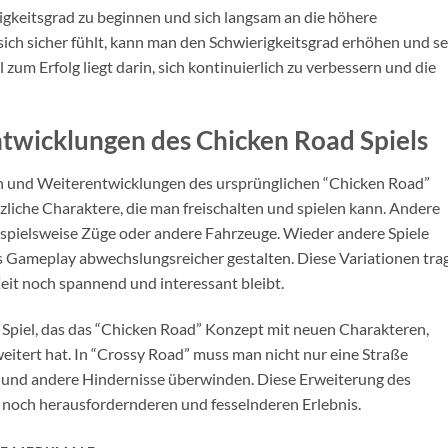
rigkeitsgrad zu beginnen und sich langsam an die höhere
ch sicher fühlt, kann man den Schwierigkeitsgrad erhöhen und se
 zum Erfolg liegt darin, sich kontinuierlich zu verbessern und die
twicklungen des Chicken Road Spiels
nen und Weiterentwicklungen des ursprünglichen “Chicken Road”
tzliche Charaktere, die man freischalten und spielen kann. Andere
eispielsweise Züge oder andere Fahrzeuge. Wieder andere Spiele
s Gameplay abwechslungsreicher gestalten. Diese Variationen tra
Zeit noch spannend und interessant bleibt.
” Spiel, das das “Chicken Road” Konzept mit neuen Charakteren,
ert hat. In “Crossy Road” muss man nicht nur eine Straße
e und andere Hindernisse überwinden. Diese Erweiterung des
 noch herausfordernderen und fesselnderen Erlebnis.