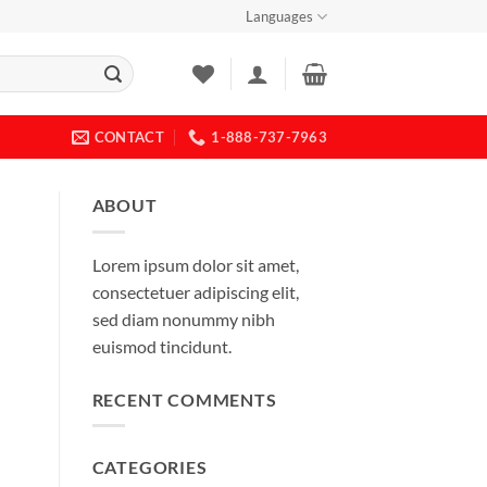
Languages
CONTACT
1-888-737-7963
ABOUT
Lorem ipsum dolor sit amet,
consectetuer adipiscing elit,
sed diam nonummy nibh
euismod tincidunt.
RECENT COMMENTS
CATEGORIES