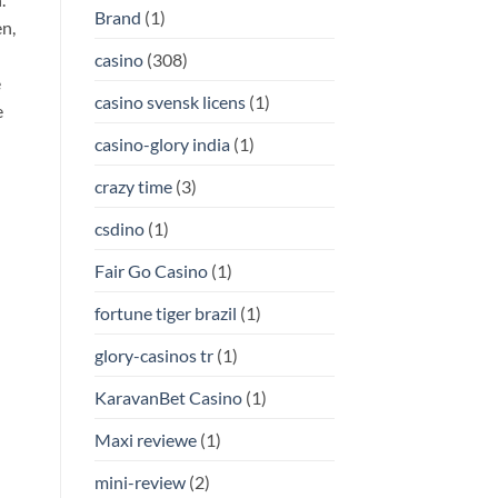
Brand
(1)
en,
casino
(308)
e
casino svensk licens
(1)
e
casino-glory india
(1)
crazy time
(3)
csdino
(1)
Fair Go Casino
(1)
fortune tiger brazil
(1)
glory-casinos tr
(1)
KaravanBet Casino
(1)
Maxi reviewe
(1)
mini-review
(2)