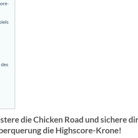
ore-
iels
n
 des
stere die Chicken Road und sichere di
Überquerung die Highscore-Krone!