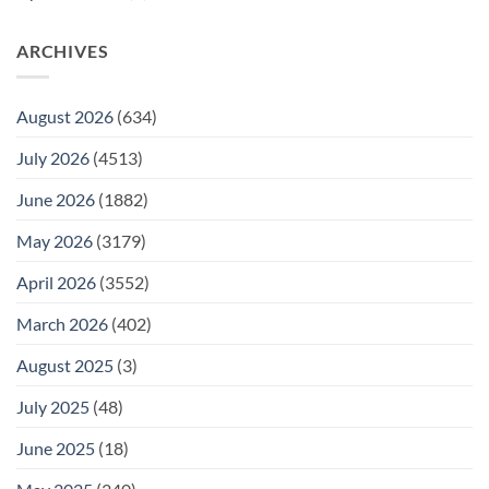
ARCHIVES
August 2026
(634)
July 2026
(4513)
June 2026
(1882)
May 2026
(3179)
April 2026
(3552)
March 2026
(402)
August 2025
(3)
July 2025
(48)
June 2025
(18)