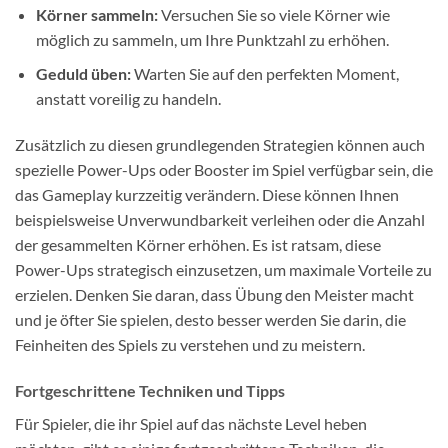
Körner sammeln:
Versuchen Sie so viele Körner wie
möglich zu sammeln, um Ihre Punktzahl zu erhöhen.
Geduld üben:
Warten Sie auf den perfekten Moment,
anstatt voreilig zu handeln.
Zusätzlich zu diesen grundlegenden Strategien können auch
spezielle Power-Ups oder Booster im Spiel verfügbar sein, die
das Gameplay kurzzeitig verändern. Diese können Ihnen
beispielsweise Unverwundbarkeit verleihen oder die Anzahl
der gesammelten Körner erhöhen. Es ist ratsam, diese
Power-Ups strategisch einzusetzen, um maximale Vorteile zu
erzielen. Denken Sie daran, dass Übung den Meister macht
und je öfter Sie spielen, desto besser werden Sie darin, die
Feinheiten des Spiels zu verstehen und zu meistern.
Fortgeschrittene Techniken und Tipps
Für Spieler, die ihr Spiel auf das nächste Level heben