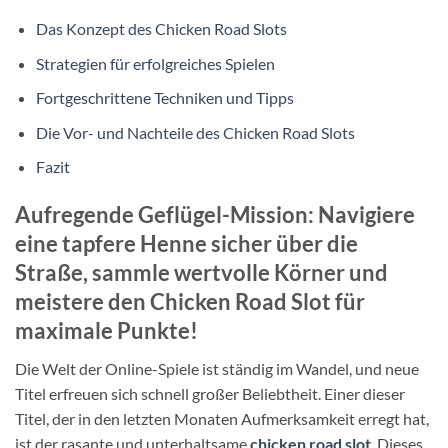
Das Konzept des Chicken Road Slots
Strategien für erfolgreiches Spielen
Fortgeschrittene Techniken und Tipps
Die Vor- und Nachteile des Chicken Road Slots
Fazit
Aufregende Geflügel-Mission: Navigiere
eine tapfere Henne sicher über die
Straße, sammle wertvolle Körner und
meistere den Chicken Road Slot für
maximale Punkte!
Die Welt der Online-Spiele ist ständig im Wandel, und neue
Titel erfreuen sich schnell großer Beliebtheit. Einer dieser
Titel, der in den letzten Monaten Aufmerksamkeit erregt hat,
ist der rasante und unterhaltsame
chicken road slot
. Dieses