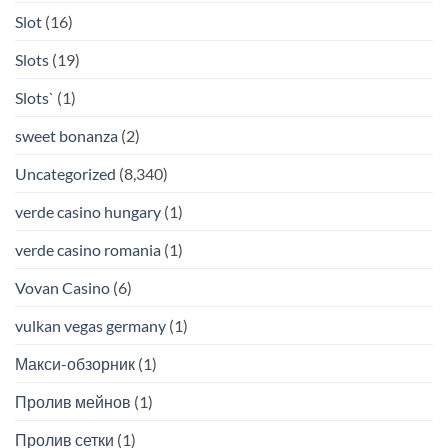
Slot
(16)
Slots
(19)
Slots`
(1)
sweet bonanza
(2)
Uncategorized
(8,340)
verde casino hungary
(1)
verde casino romania
(1)
Vovan Casino
(6)
vulkan vegas germany
(1)
Макси-обзорник
(1)
Пролив мейнов
(1)
Пролив сетки
(1)