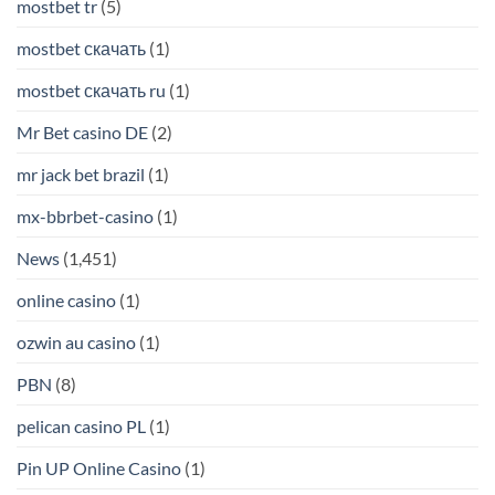
mostbet tr
(5)
mostbet скачать
(1)
mostbet скачать ru
(1)
Mr Bet casino DE
(2)
mr jack bet brazil
(1)
mx-bbrbet-casino
(1)
News
(1,451)
online casino
(1)
ozwin au casino
(1)
PBN
(8)
pelican casino PL
(1)
Pin UP Online Casino
(1)