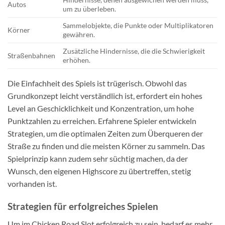
Autos
um zu überleben.
Sammelobjekte, die Punkte oder Multiplikatoren
Körner
gewähren.
Zusätzliche Hindernisse, die die Schwierigkeit
Straßenbahnen
erhöhen.
Die Einfachheit des Spiels ist trügerisch. Obwohl das
Grundkonzept leicht verständlich ist, erfordert ein hohes
Level an Geschicklichkeit und Konzentration, um hohe
Punktzahlen zu erreichen. Erfahrene Spieler entwickeln
Strategien, um die optimalen Zeiten zum Überqueren der
Straße zu finden und die meisten Körner zu sammeln. Das
Spielprinzip kann zudem sehr süchtig machen, da der
Wunsch, den eigenen Highscore zu übertreffen, stetig
vorhanden ist.
Strategien für erfolgreiches Spielen
Um im Chicken Road Slot erfolgreich zu sein, bedarf es mehr