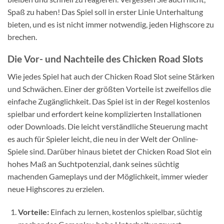
Spaß zu haben! Das Spiel soll in erster Linie Unterhaltung
bieten, und es ist nicht immer notwendig, jeden Highscore zu
brechen.
Die Vor- und Nachteile des Chicken Road Slots
Wie jedes Spiel hat auch der Chicken Road Slot seine Stärken
und Schwächen. Einer der größten Vorteile ist zweifellos die
einfache Zugänglichkeit. Das Spiel ist in der Regel kostenlos
spielbar und erfordert keine komplizierten Installationen
oder Downloads. Die leicht verständliche Steuerung macht
es auch für Spieler leicht, die neu in der Welt der Online-
Spiele sind. Darüber hinaus bietet der Chicken Road Slot ein
hohes Maß an Suchtpotenzial, dank seines süchtig
machenden Gameplays und der Möglichkeit, immer wieder
neue Highscores zu erzielen.
Vorteile:
Einfach zu lernen, kostenlos spielbar, süchtig