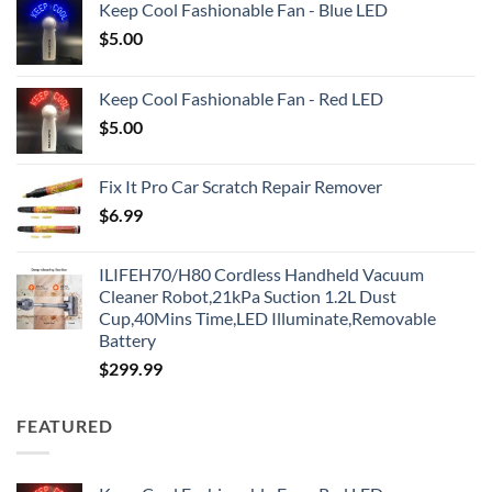
Keep Cool Fashionable Fan - Blue LED
$
5.00
Keep Cool Fashionable Fan - Red LED
$
5.00
Fix It Pro Car Scratch Repair Remover
$
6.99
ILIFEH70/H80 Cordless Handheld Vacuum
Cleaner Robot,21kPa Suction 1.2L Dust
Cup,40Mins Time,LED Illuminate,Removable
Battery
$
299.99
FEATURED