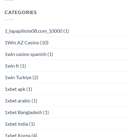
CATEGORIES
1_lapapillote08.com_10000
(1)
1Win AZ Casino
(10)
1win casino spanish
(1)
1win fr
(1)
1win Turkiye
(2)
1xbet apk
(1)
1xbet arabic
(1)
1xbet Bangladesh
(1)
1xbet india
(1)
1xbet Korea
(4)