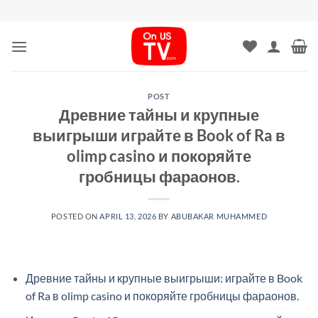
Skip
to
content
POST
Древние тайны и крупные
выигрыши играйте в Book of Ra в
olimp casino и покоряйте
гробницы фараонов.
POSTED ON
APRIL 13, 2026
BY
ABUBAKAR MUHAMMED
Древние тайны и крупные выигрыши: играйте в Book
of Ra в olimp casino и покоряйте гробницы фараонов.