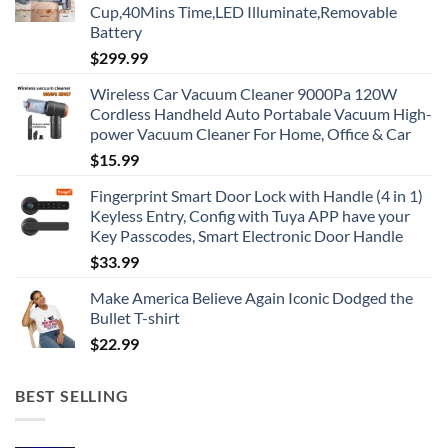
Cup,40Mins Time,LED Illuminate,Removable
Battery
$
299.99
Wireless Car Vacuum Cleaner 9000Pa 120W
Cordless Handheld Auto Portabale Vacuum High-
power Vacuum Cleaner For Home, Office & Car
$
15.99
Fingerprint Smart Door Lock with Handle (4 in 1)
Keyless Entry, Config with Tuya APP have your
Key Passcodes, Smart Electronic Door Handle
$
33.99
Make America Believe Again Iconic Dodged the
Bullet T-shirt
$
22.99
BEST SELLING