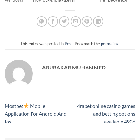
This entry was posted in
Post
. Bookmark the
permalink
.
ABUBAKAR MUHAMMED
Mostbet
Mobile
4rabet online casino games
Application For Android And
and betting options
Ios
available.4906