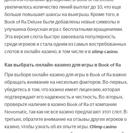
увеличилось количество линий выплат до 10, что еще
больше повышает шансы на выигрыш. Кроме того, в
Book of Ra Deluxe были добавлены новые символы и
улучшена бонусная игра с бесплатными вращениями.
Эта версия слота быстро завоевала популярность
среди игроков и стала одним из самых востребованных
слотов в онлайн-казино, в том числе и в
olimp casino
.
Как выбрать онлайн-казино для игры в Book of Ra
При выборе онлайн-казино для игры в Book of Ra важно
обращать внимание на несколько факторов. Во-первых,
убедитесь в том, что казино имеет лицензию, которая
подтверждает его надежность и честность. Во-вторых,
проверьте наличие в казино Book of Ra от компании
Novomatic, так как не все казино предлагают этот слот. В-
третьих, обратите внимание на отзывы других игроков о
казино, чтобы узнать об их опыте игры.
Olimp casino