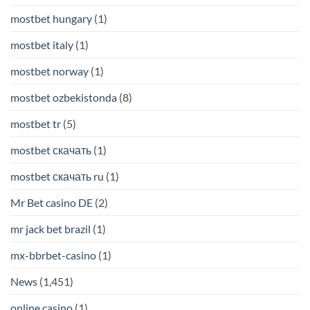
mostbet hungary
(1)
mostbet italy
(1)
mostbet norway
(1)
mostbet ozbekistonda
(8)
mostbet tr
(5)
mostbet скачать
(1)
mostbet скачать ru
(1)
Mr Bet casino DE
(2)
mr jack bet brazil
(1)
mx-bbrbet-casino
(1)
News
(1,451)
online casino
(1)