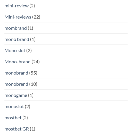
mini-review
(2)
Mini-reviews
(22)
mombrand
(1)
mono brand
(1)
Mono slot
(2)
Mono-brand
(24)
monobrand
(55)
monobrend
(10)
monogame
(1)
monoslot
(2)
mostbet
(2)
mostbet GR
(1)