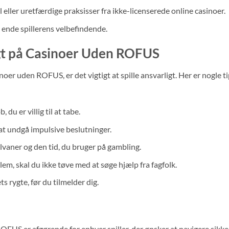
l eller uretfærdige praksisser fra ikke-licenserede online casinoer.
e ende spillerens velbefindende.
igt på Casinoer Uden ROFUS
inoer uden ROFUS, er det vigtigt at spille ansvarligt. Her er nogle t
 du er villig til at tabe.
r at undgå impulsive beslutninger.
aner og den tid, du bruger på gambling.
blem, skal du ikke tøve med at søge hjælp fra fagfolk.
 rygte, før du tilmelder dig.
OFUS er afgørende for enhver spiller, der ønsker at navigere sikker