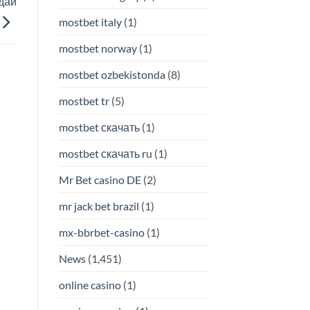
дай
mostbet italy
(1)
mostbet norway
(1)
mostbet ozbekistonda
(8)
mostbet tr
(5)
mostbet скачать
(1)
mostbet скачать ru
(1)
Mr Bet casino DE
(2)
mr jack bet brazil
(1)
mx-bbrbet-casino
(1)
News
(1,451)
online casino
(1)