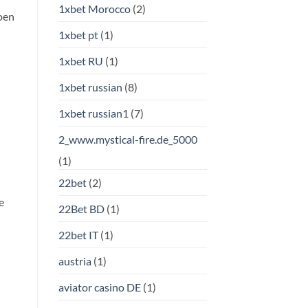
1xbet Morocco
(2)
koen
1xbet pt
(1)
1xbet RU
(1)
1xbet russian
(8)
1xbet russian1
(7)
2_www.mystical-fire.de_5000
(1)
22bet
(2)
e
22Bet BD
(1)
22bet IT
(1)
austria
(1)
aviator casino DE
(1)