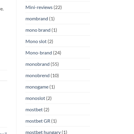
Mini-reviews
(22)
e.
mombrand
(1)
mono brand
(1)
Mono slot
(2)
Mono-brand
(24)
monobrand
(55)
monobrend
(10)
monogame
(1)
monoslot
(2)
mostbet
(2)
mostbet GR
(1)
mostbet hungary
(1)