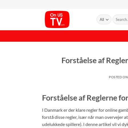
Skip
to
content
Search
for:
Forståelse af Regl
POSTED O
Forståelse af Reglerne f
I Danmark er der klare regler for online gambl
forstå disse regler, især når man overvejer at
udelukkede spillere). I denne artikel vil vi 