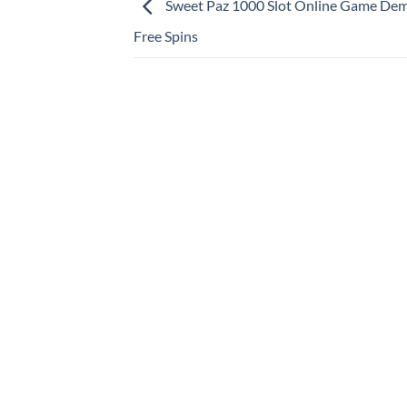
Sweet Paz 1000 Slot Online Game Dem
Free Spins