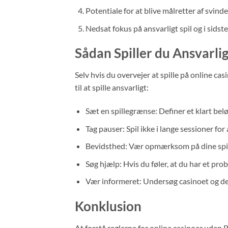
Potentiale for at blive målretter af svinde
Nedsat fokus på ansvarligt spil og i sidst
Sådan Spiller du Ansvarl
Selv hvis du overvejer at spille på online cas
til at spille ansvarligt:
Sæt en spillegrænse: Definer et klart beløb,
Tag pauser: Spil ikke i lange sessioner fo
Bevidsthed: Vær opmærksom på dine spilv
Søg hjælp: Hvis du føler, at du har et pro
Vær informeret: Undersøg casinoet og dets
Konklusion
At forstå reglerne for online casinoer uden R