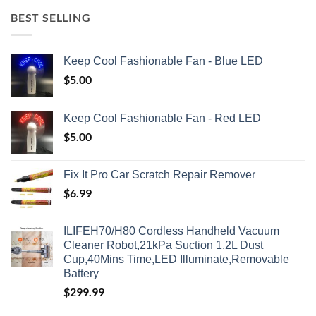
BEST SELLING
Keep Cool Fashionable Fan - Blue LED
$
5.00
Keep Cool Fashionable Fan - Red LED
$
5.00
Fix It Pro Car Scratch Repair Remover
$
6.99
ILIFEH70/H80 Cordless Handheld Vacuum
Cleaner Robot,21kPa Suction 1.2L Dust
Cup,40Mins Time,LED Illuminate,Removable
Battery
$
299.99