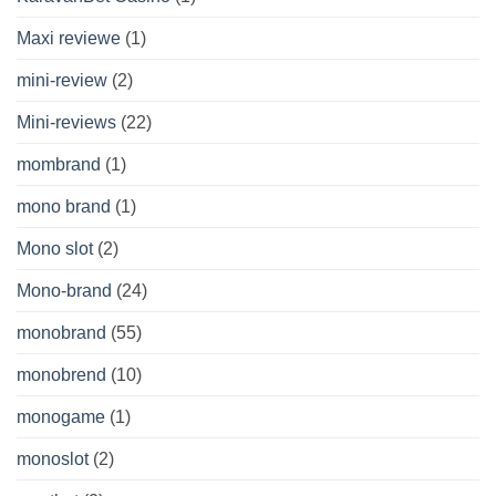
Maxi reviewe
(1)
mini-review
(2)
Mini-reviews
(22)
mombrand
(1)
mono brand
(1)
Mono slot
(2)
Mono-brand
(24)
monobrand
(55)
monobrend
(10)
monogame
(1)
monoslot
(2)