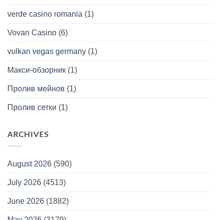
verde casino romania
(1)
Vovan Casino
(6)
vulkan vegas germany
(1)
Макси-обзорник
(1)
Пролив мейнов
(1)
Пролив сетки
(1)
ARCHIVES
August 2026
(590)
July 2026
(4513)
June 2026
(1882)
May 2026
(3179)