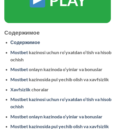
PLAY
Содержимое
Содержимое
Mostbet
kazinosi uchun ro’yxatdan o’tish va hisob
ochish
Mostbet
onlayn kazinoda o’yinlar va bonuslar
Mostbet
kazinosida pul yechib olish va xavfsizlik
Xavfsizlik
choralar
Mostbet kazinosi uchun ro’yxatdan o’tish va hisob
ochish
Mostbet onlayn kazinoda o’yinlar va bonuslar
Mostbet kazinosida pul yechib olish va xavfsizlik