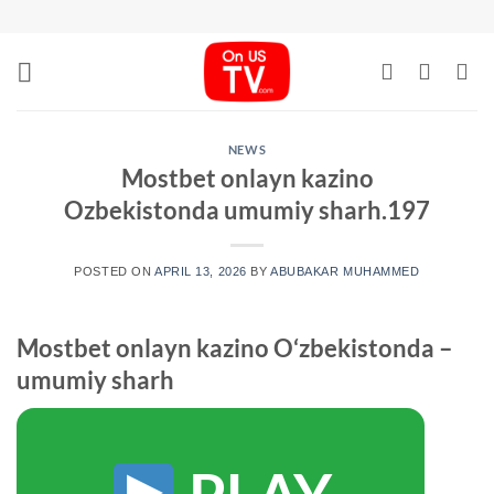
Skip
to
content
NEWS
Mostbet onlayn kazino
Ozbekistonda umumiy sharh.197
POSTED ON
APRIL 13, 2026
BY
ABUBAKAR MUHAMMED
Mostbet onlayn kazino O‘zbekistonda –
umumiy sharh