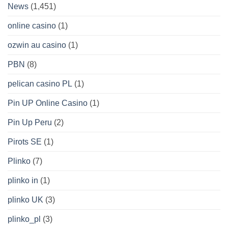
News
(1,451)
online casino
(1)
ozwin au casino
(1)
PBN
(8)
pelican casino PL
(1)
Pin UP Online Casino
(1)
Pin Up Peru
(2)
Pirots SE
(1)
Plinko
(7)
plinko in
(1)
plinko UK
(3)
plinko_pl
(3)