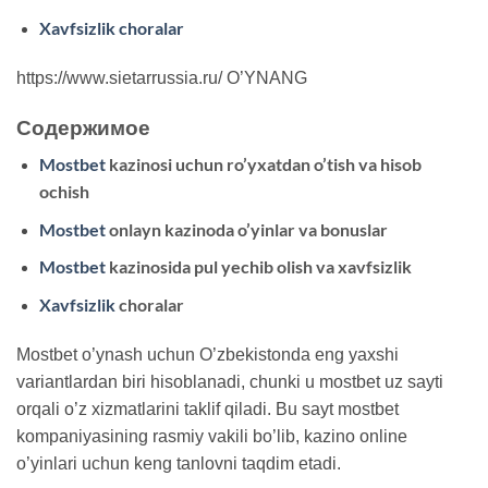
Xavfsizlik choralar
https://www.sietarrussia.ru/ O’YNANG
Содержимое
Mostbet
kazinosi uchun ro’yxatdan o’tish va hisob
ochish
Mostbet
onlayn kazinoda o’yinlar va bonuslar
Mostbet
kazinosida pul yechib olish va xavfsizlik
Xavfsizlik
choralar
Mostbet o’ynash uchun O’zbekistonda eng yaxshi
variantlardan biri hisoblanadi, chunki u mostbet uz sayti
orqali o’z xizmatlarini taklif qiladi. Bu sayt mostbet
kompaniyasining rasmiy vakili bo’lib, kazino online
o’yinlari uchun keng tanlovni taqdim etadi.