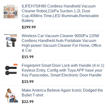
ILIFEH70/H80 Cordless Handheld Vacuum
Cleaner Robot,21kPa Suction 1.2L Dust
Cup,40Mins Time,LED Illuminate,Removable
Battery
$
299.99
Wireless Car Vacuum Cleaner 9000Pa 120W
Cordless Handheld Auto Portabale Vacuum
High-power Vacuum Cleaner For Home, Office
& Car
$
15.99
Fingerprint Smart Door Lock with Handle (4 in 1)
Keyless Entry, Config with Tuya APP have your
Key Passcodes, Smart Electronic Door Handle
$
33.99
Make America Believe Again Iconic Dodged the
Bullet T-shirt
$
22.99