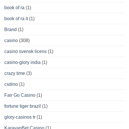
book of ra
(1)
book of ra it
(1)
Brand
(1)
casino
(308)
casino svensk licens
(1)
casino-glory india
(1)
crazy time
(3)
csdino
(1)
Fair Go Casino
(1)
fortune tiger brazil
(1)
glory-casinos tr
(1)
KaravanBet Casino
(1)