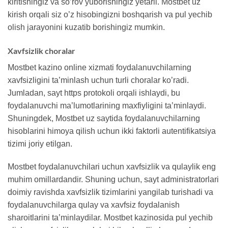
kiritishingiz va so’rov yuborishingiz yetarli. Mostbet uz
kirish orqali siz o’z hisobingizni boshqarish va pul yechib
olish jarayonini kuzatib borishingiz mumkin.
Xavfsizlik choralar
Mostbet kazino online xizmati foydalanuvchilarning
xavfsizligini ta’minlash uchun turli choralar ko’radi.
Jumladan, sayt https protokoli orqali ishlaydi, bu
foydalanuvchi ma’lumotlarining maxfiyligini ta’minlaydi.
Shuningdek, Mostbet uz saytida foydalanuvchilarning
hisoblarini himoya qilish uchun ikki faktorli autentifikatsiya
tizimi joriy etilgan.
Mostbet foydalanuvchilari uchun xavfsizlik va qulaylik eng
muhim omillardandir. Shuning uchun, sayt administratorlari
doimiy ravishda xavfsizlik tizimlarini yangilab turishadi va
foydalanuvchilarga qulay va xavfsiz foydalanish
sharoitlarini ta’minlaydilar. Mostbet kazinosida pul yechib