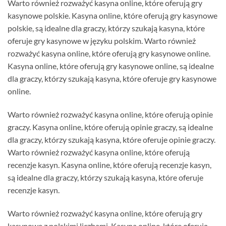
Warto również rozważyć kasyna online, które oferują gry
kasynowe polskie. Kasyna online, które oferują gry kasynowe
polskie, są idealne dla graczy, którzy szukają kasyna, które
oferuje gry kasynowe w języku polskim. Warto również
rozważyć kasyna online, które oferują gry kasynowe online.
Kasyna online, które oferują gry kasynowe online, są idealne
dla graczy, którzy szukają kasyna, które oferuje gry kasynowe
online.
Warto również rozważyć kasyna online, które oferują opinie
graczy. Kasyna online, które oferują opinie graczy, są idealne
dla graczy, którzy szukają kasyna, które oferuje opinie graczy.
Warto również rozważyć kasyna online, które oferują
recenzje kasyn. Kasyna online, które oferują recenzje kasyn,
są idealne dla graczy, którzy szukają kasyna, które oferuje
recenzje kasyn.
Warto również rozważyć kasyna online, które oferują gry
kasynowe z polskimi liczbami. Kasyna online, które oferują