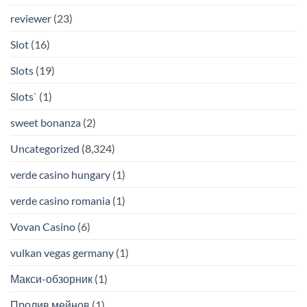
reviewer
(23)
Slot
(16)
Slots
(19)
Slots`
(1)
sweet bonanza
(2)
Uncategorized
(8,324)
verde casino hungary
(1)
verde casino romania
(1)
Vovan Casino
(6)
vulkan vegas germany
(1)
Макси-обзорник
(1)
Пролив мейнов
(1)