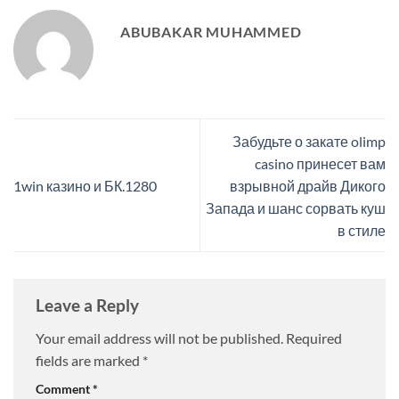
ABUBAKAR MUHAMMED
Забудьте о закате olimp
casino принесет вам
1win казино и БК.1280
взрывной драйв Дикого
Запада и шанс сорвать куш
в стиле
Leave a Reply
Your email address will not be published.
Required
fields are marked
*
Comment
*