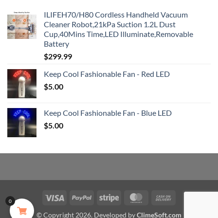
ILIFEH70/H80 Cordless Handheld Vacuum
Cleaner Robot,21kPa Suction 1.2L Dust
Cup,40Mins Time,LED Illuminate,Removable
Battery
$
299.99
Keep Cool Fashionable Fan - Red LED
$
5.00
Keep Cool Fashionable Fan - Blue LED
$
5.00
Visa
PayPal
Stripe
MasterCard
Cash
0
On
© Copyright 2026. Developed by
ClimeSoft.com