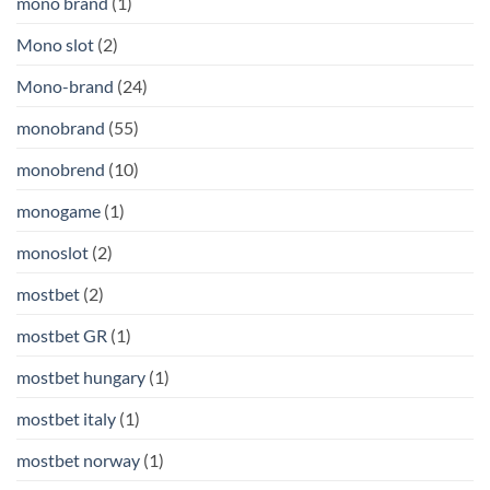
mono brand
(1)
Mono slot
(2)
Mono-brand
(24)
monobrand
(55)
monobrend
(10)
monogame
(1)
monoslot
(2)
mostbet
(2)
mostbet GR
(1)
mostbet hungary
(1)
mostbet italy
(1)
mostbet norway
(1)