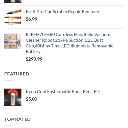
Fix It Pro Car Scratch Repair Remover
$
6.99
ILIFEH70/H80 Cordless Handheld Vacuum
Cleaner Robot,21kPa Suction 1.2L Dust
Cup,40Mins Time,LED Illuminate,Removable
Battery
$
299.99
FEATURED
Keep Cool Fashionable Fan - Red LED
$
5.00
TOP RATED