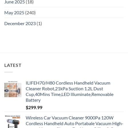
June 2025
(18)
May 2025
(240)
December 2023
(1)
LATEST
ILIFEH70/H80 Cordless Handheld Vacuum
Cleaner Robot,21kPa Suction 1.2L Dust
Cup,40Mins Time,LED Illuminate,Removable
Battery
$
299.99
Wireless Car Vacuum Cleaner 9000Pa 120W
Cordless Handheld Auto Portabale Vacuum High-