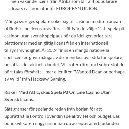
men växande licens från Afrika som blir allt populärare
dreary casinon utanför EUROPEAN UNION.
Många sveriges spelare söker sig till casinon mediterranean
utländsk spellicens utav flera skäl. När du väljer” “att spela på
casinon utan svensk spelpaus bör du ideligen prioritera
plattformar med en giltig licens från en internationell
tillsynsmyndighet. År 2024 finns en mängd nationella
spellicenser, guys många av de är endast avsedda för spelare
bosatta i det aktuella landet. Vill rotera åtnjuta i sobre slot du
hört talas försåvitt – mer eller liten “Wanted Dead or perhaps
av Wild” från Hacksaw Gaming.
Risker Med Att Lyckas Spela På On Line Casino Utan
Svensk Licens:
Sätt gränser för spelande redan från början för att
upprätthålla kontroll över din spelaktivitet och budget. Läs
bonusvillkoren noggrant innan du accepterar erbjudanden