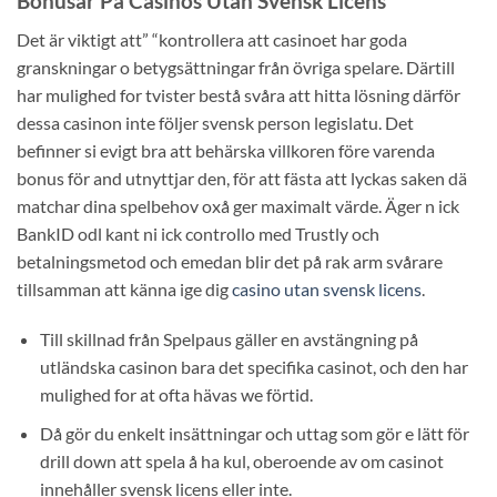
Bonusar På Casinos Utan Svensk Licens
Det är viktigt att” “kontrollera att casinoet har goda
granskningar o betygsättningar från övriga spelare. Därtill
har mulighed for tvister bestå svåra att hitta lösning därför
dessa casinon inte följer svensk person legislatu. Det
befinner si evigt bra att behärska villkoren före varenda
bonus för and utnyttjar den, för att fästa att lyckas saken dä
matchar dina spelbehov oxå ger maximalt värde. Äger n ick
BankID odl kant ni ick controllo med Trustly och
betalningsmetod och emedan blir det på rak arm svårare
tillsamman att känna ige dig
casino utan svensk licens
.
Till skillnad från Spelpaus gäller en avstängning på
utländska casinon bara det specifika casinot, och den har
mulighed for at ofta hävas we förtid.
Då gör du enkelt insättningar och uttag som gör e lätt för
drill down att spela å ha kul, oberoende av om casinot
innehåller svensk licens eller inte.