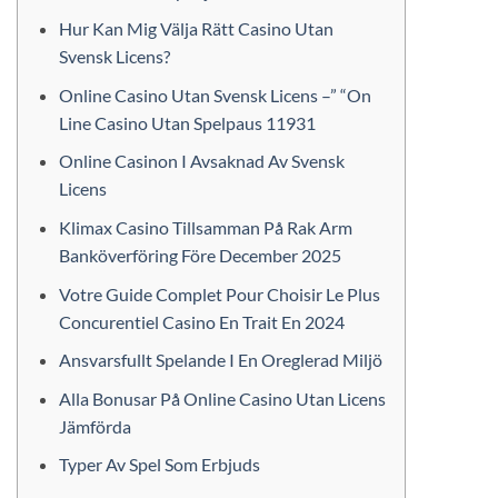
Hur Kan Mig Välja Rätt Casino Utan
Svensk Licens?
Online Casino Utan Svensk Licens –” “On
Line Casino Utan Spelpaus 11931
Online Casinon I Avsaknad Av Svensk
Licens
Klimax Casino Tillsamman På Rak Arm
Banköverföring Före December 2025
Votre Guide Complet Pour Choisir Le Plus
Concurentiel Casino En Trait En 2024
Ansvarsfullt Spelande I En Oreglerad Miljö
Alla Bonusar På Online Casino Utan Licens
Jämförda
Typer Av Spel Som Erbjuds