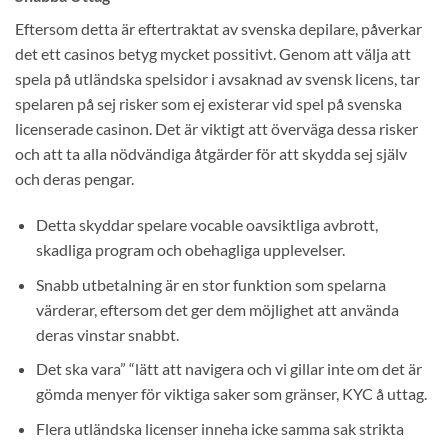
Eftersom detta är eftertraktat av svenska depilare, påverkar
det ett casinos betyg mycket possitivt. Genom att välja att
spela på utländska spelsidor i avsaknad av svensk licens, tar
spelaren på sej risker som ej existerar vid spel på svenska
licenserade casinon. Det är viktigt att överväga dessa risker
och att ta alla nödvändiga åtgärder för att skydda sej själv
och deras pengar.
Detta skyddar spelare vocable oavsiktliga avbrott,
skadliga program och obehagliga upplevelser.
Snabb utbetalning är en stor funktion som spelarna
värderar, eftersom det ger dem möjlighet att använda
deras vinstar snabbt.
Det ska vara” “lätt att navigera och vi gillar inte om det är
gömda menyer för viktiga saker som gränser, KYC å uttag.
Flera utländska licenser inneha icke samma sak strikta