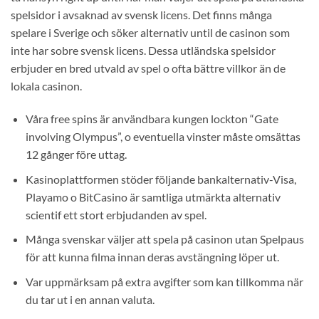
spelsidor i avsaknad av svensk licens. Det finns många
spelare i Sverige och söker alternativ until de casinon som
inte har sobre svensk licens. Dessa utländska spelsidor
erbjuder en bred utvald av spel o ofta bättre villkor än de
lokala casinon.
Våra free spins är användbara kungen lockton “Gate
involving Olympus”, o eventuella vinster måste omsättas
12 gånger före uttag.
Kasinoplattformen stöder följande bankalternativ-Visa,
Playamo o BitCasino är samtliga utmärkta alternativ
scientif ett stort erbjudanden av spel.
Många svenskar väljer att spela på casinon utan Spelpaus
för att kunna filma innan deras avstängning löper ut.
Var uppmärksam på extra avgifter som kan tillkomma när
du tar ut i en annan valuta.