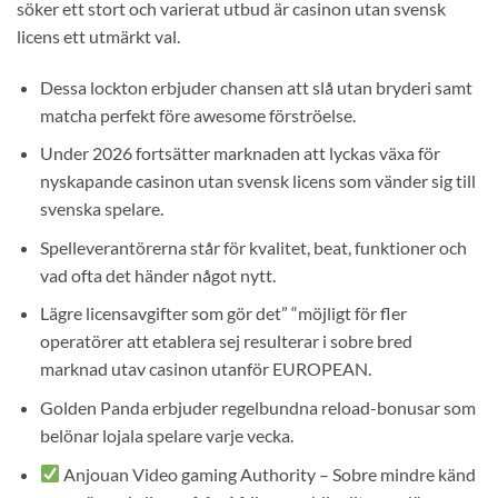
söker ett stort och varierat utbud är casinon utan svensk
licens ett utmärkt val.
Dessa lockton erbjuder chansen att slå utan bryderi samt
matcha perfekt före awesome förströelse.
Under 2026 fortsätter marknaden att lyckas växa för
nyskapande casinon utan svensk licens som vänder sig till
svenska spelare.
Spelleverantörerna står för kvalitet, beat, funktioner och
vad ofta det händer något nytt.
Lägre licensavgifter som gör det” “möjligt för fler
operatörer att etablera sej resulterar i sobre bred
marknad utav casinon utanför EUROPEAN.
Golden Panda erbjuder regelbundna reload-bonusar som
belönar lojala spelare varje vecka.
Anjouan Video gaming Authority – Sobre mindre känd