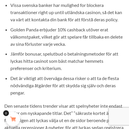
Vissa svenska banker har mulighed for blockera
transaktioner right up until utländska casinon, så det kan
va värt att kontakta din bank för att förstå deras policy.
Golden Panda erbjuder 10% cashback utöver erat
välkomstpaket, vilket gör att spelare får tillbaka en delete
av sina förluster varje vecka.
Jämför bonusar, spelutbud o betalningsmetoder för att
lyckas hitta casinot som bäst matchar hemmets
preferenser och kriterium.
Det är viktigt att överväga dessa risker o att ta de flesta
nödvändiga åtgärder för att skydda sig själv och deras
pengar.
Den senaste tidens trender visar att spelnyheter inte endast
handlar om nyskapande titlar. Det” “säkraste kortet är
0
förmodligen att lyckas välja ut en de sidor beroende på
aktuella recensioner å nyheter, för att lyckas sedan registrera