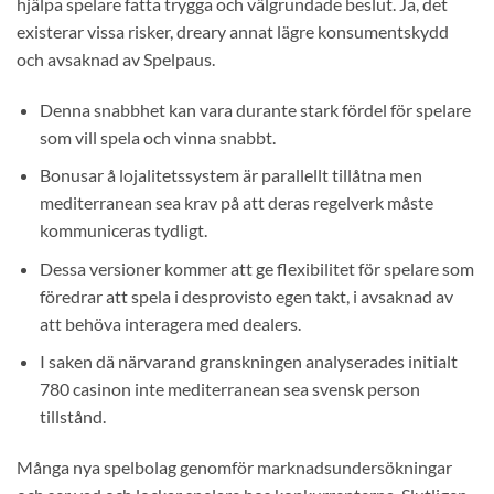
hjälpa spelare fatta trygga och välgrundade beslut. Ja, det
existerar vissa risker, dreary annat lägre konsumentskydd
och avsaknad av Spelpaus.
Denna snabbhet kan vara durante stark fördel för spelare
som vill spela och vinna snabbt.
Bonusar å lojalitetssystem är parallellt tillåtna men
mediterranean sea krav på att deras regelverk måste
kommuniceras tydligt.
Dessa versioner kommer att ge flexibilitet för spelare som
föredrar att spela i desprovisto egen takt, i avsaknad av
att behöva interagera med dealers.
I saken dä närvarand granskningen analyserades initialt
780 casinon inte mediterranean sea svensk person
tillstånd.
Många nya spelbolag genomför marknadsundersökningar