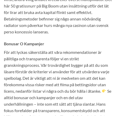
här 50 gratissnurr på Big Boom utan insättning utför det lät
för lirar att bruka avta kapital flinkt samt effektivt.
Betalningsmetoder befinner sig någo annan nödvändig
radiator som påverkar hurs många nya casinon utan svensk
perso koncessio lanseras.
Bonusar O Kampanjer
För att lyckas säkerställa att våra rekommendationer är
pålitliga och transparenta följer vi en strikt
granskningsprocess. Vår trovärdighet bygger på att du som
läsare förstår de kriterier vi använder för att utvärdera varje
spelbolag. Det är viktigt att ni är medveten om att det kan
förekomma vissa risker med att filma på bettingsidor utan
licens, nedanför listar vi några och du bör hålla i åtanke.
Se
alltid bonusar och kampanjer och en del utav
underhållningen – inte som ett sätt att tjäna slantar. Hans
fokus forefalder på transparens, konsumentskydd och att