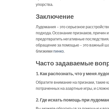
упорства.
Заключение
Лудомания – это серьезное расстройств
подхода. Осознание признаков, причин и
предотвратить негативные последствия,
обращение за помощью – это важный ша
близкими
пинко
.
Часто задаваемые вопр
1. Как распознать, что у меня луд
Обратите внимание на признаки, такие к
потраченных на азартные игры, и сложн
2. Где искать помощь при лудома
Вы можете обратиться за помощью к вра