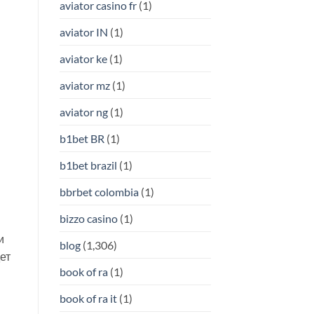
aviator casino fr
(1)
aviator IN
(1)
aviator ke
(1)
aviator mz
(1)
aviator ng
(1)
b1bet BR
(1)
b1bet brazil
(1)
bbrbet colombia
(1)
bizzo casino
(1)
и
blog
(1,306)
ет
book of ra
(1)
book of ra it
(1)