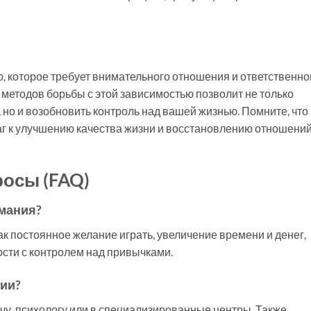
о, которое требует внимательного отношения и ответственно
 методов борьбы с этой зависимостью позволит не только
 но и возобновить контроль над вашей жизнью. Помните, что
г к улучшению качества жизни и восстановлению отношений
осы (FAQ)
омания?
ак постоянное желание играть, увеличение времени и денег,
ости с контролем над привычками.
нии?
чу, психологу или в специализированные центры. Также