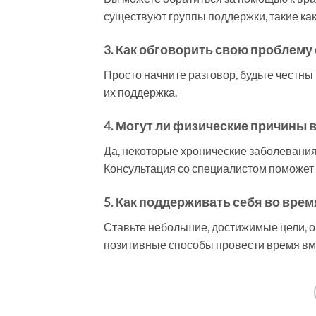
существуют группы поддержки, такие к
3. Как обговорить свою проблему
Просто начните разговор, будьте честны 
их поддержка.
4. Могут ли физические причины
Да, некоторые хронические заболевания
Консультация со специалистом поможет 
5. Как поддерживать себя во вре
Ставьте небольшие, достижимые цели, 
позитивные способы провести время вме