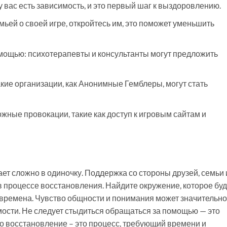
 вас есть зависимость, и это первый шаг к выздоровлению.
мьей о своей игре, откройтесь им, это поможет уменьшить
мощью: психотерапевты и консультанты могут предложить
ие организации, как Анонимные Гемблеры, могут стать
ожные провокации, такие как доступ к игровым сайтам и
ет сложно в одиночку. Поддержка со стороны друзей, семьи 
 процессе восстановления. Найдите окружение, которое буд
 времена. Чувство общности и понимания может значительно
ости. Не следует стыдиться обращаться за помощью — это
что восстановление – это процесс, требующий времени и