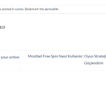
s posted in
casino
. Bookmark the
permalink
.
ED
Mostbet Free Spin Nasıl Kullanılır: Oyun Strateji
 your online
Güçlendirin