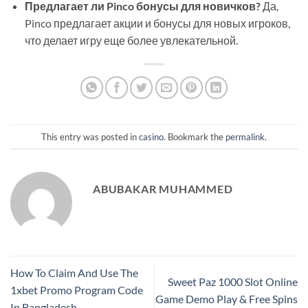
Предлагает ли Pinco бонусы для новичков?
Да,
Pinco предлагает акции и бонусы для новых игроков,
что делает игру еще более увлекательной.
This entry was posted in
casino
. Bookmark the
permalink
.
ABUBAKAR MUHAMMED
How To Claim And Use The
Sweet Paz 1000 Slot Online
1xbet Promo Program Code
Game Demo Play & Free Spins
In Bangladesh