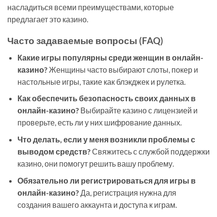
насладиться всеми преимуществами, которые
предлагает это казино.
Часто задаваемые вопросы (FAQ)
Какие игры популярны среди женщин в онлайн-
казино?
Женщины часто выбирают слоты, покер и
настольные игры, такие как блэкджек и рулетка.
Как обеспечить безопасность своих данных в
онлайн-казино?
Выбирайте казино с лицензией и
проверьте, есть ли у них шифрование данных.
Что делать, если у меня возникли проблемы с
выводом средств?
Свяжитесь с службой поддержки
казино, они помогут решить вашу проблему.
Обязательно ли регистрироваться для игры в
онлайн-казино?
Да, регистрация нужна для
создания вашего аккаунта и доступа к играм.