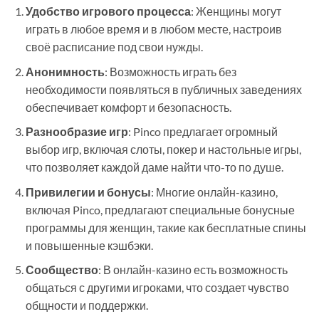
Удобство игрового процесса
: Женщины могут
играть в любое время и в любом месте, настроив
своё расписание под свои нужды.
Анонимность
: Возможность играть без
необходимости появляться в публичных заведениях
обеспечивает комфорт и безопасность.
Разнообразие игр
: Pinco предлагает огромный
выбор игр, включая слоты, покер и настольные игры,
что позволяет каждой даме найти что-то по душе.
Привилегии и бонусы
: Многие онлайн-казино,
включая Pinco, предлагают специальные бонусные
программы для женщин, такие как бесплатные спины
и повышенные кэшбэки.
Сообщество
: В онлайн-казино есть возможность
общаться с другими игроками, что создает чувство
общности и поддержки.