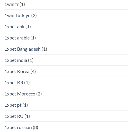
1win fr
(1)
1win Turkiye
(2)
1xbet apk
(1)
1xbet arabic
(1)
1xbet Bangladesh
(1)
1xbet india
(1)
1xbet Korea
(4)
1xbet KR
(1)
1xbet Morocco
(2)
1xbet pt
(1)
1xbet RU
(1)
1xbet russian
(8)