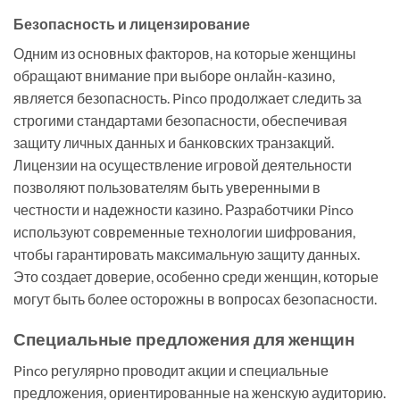
Безопасность и лицензирование
Одним из основных факторов, на которые женщины
обращают внимание при выборе онлайн-казино,
является безопасность. Pinco продолжает следить за
строгими стандартами безопасности, обеспечивая
защиту личных данных и банковских транзакций.
Лицензии на осуществление игровой деятельности
позволяют пользователям быть уверенными в
честности и надежности казино. Разработчики Pinco
используют современные технологии шифрования,
чтобы гарантировать максимальную защиту данных.
Это создает доверие, особенно среди женщин, которые
могут быть более осторожны в вопросах безопасности.
Специальные предложения для женщин
Pinco регулярно проводит акции и специальные
предложения, ориентированные на женскую аудиторию.