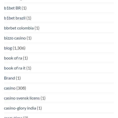
b1bet BR
(1)
b1bet brazil
(1)
bbrbet colombia
(1)
bizzo casino
(1)
blog
(1,306)
book of ra
(1)
book of ra it
(1)
Brand
(1)
casino
(308)
casino svensk licens
(1)
casino-glory india
(1)
crazy time
(3)