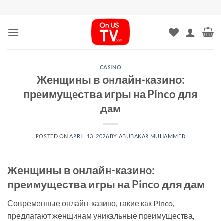
Skip
to
content
CASINO
Женщины в онлайн-казино:
преимущества игры на Pinco для
дам
POSTED ON
APRIL 13, 2026
BY
ABUBAKAR MUHAMMED
Женщины в онлайн-казино:
преимущества игры на Pinco для дам
Современные онлайн-казино, такие как Pinco,
предлагают женщинам уникальные преимущества,