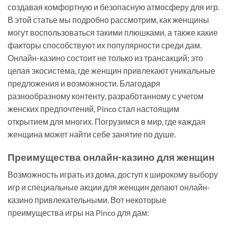
создавая комфортную и безопасную атмосферу для игр.
В этой статье мы подробно рассмотрим, как женщины
могут воспользоваться такими плюшками, а также какие
факторы способствуют их популярности среди дам.
Онлайн-казино состоит не только из трансакций; это
целая экосистема, где женщин привлекают уникальные
предложения и возможности. Благодаря
разнообразному контенту, разработанному с учетом
женских предпочтений, Pinco стал настоящим
открытием для многих. Погрузимся в мир, где каждая
женщина может найти себе занятие по душе.
Преимущества онлайн-казино для женщин
Возможность играть из дома, доступ к широкому выбору
игр и специальные акции для женщин делают онлайн-
казино привлекательными. Вот некоторые
преимущества игры на Pinco для дам: