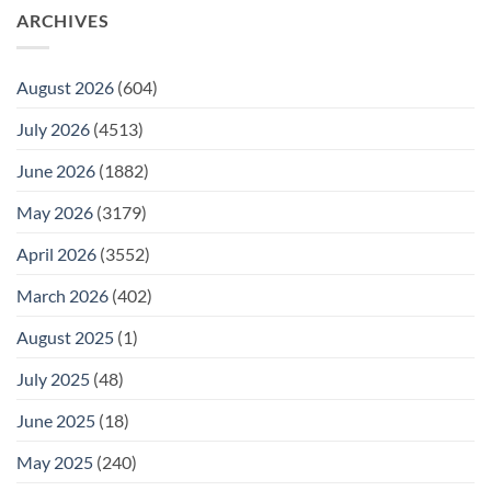
ARCHIVES
August 2026
(604)
July 2026
(4513)
June 2026
(1882)
May 2026
(3179)
April 2026
(3552)
March 2026
(402)
August 2025
(1)
July 2025
(48)
June 2025
(18)
May 2025
(240)