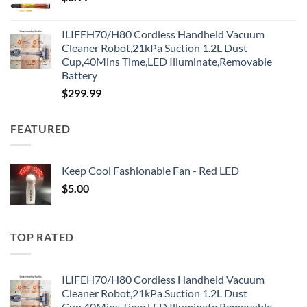
ILIFEH70/H80 Cordless Handheld Vacuum
Cleaner Robot,21kPa Suction 1.2L Dust
Cup,40Mins Time,LED Illuminate,Removable
Battery
$
299.99
FEATURED
Keep Cool Fashionable Fan - Red LED
$
5.00
TOP RATED
ILIFEH70/H80 Cordless Handheld Vacuum
Cleaner Robot,21kPa Suction 1.2L Dust
Cup,40Mins Time,LED Illuminate,Removable