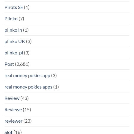
Pirots SE
(1)
Plinko
(7)
plinko in
(1)
plinko UK
(3)
plinko_pl
(3)
Post
(2,681)
real money pokies app
(3)
real money pokies apps
(1)
Review
(43)
Reviewe
(15)
reviewer
(23)
Slot
(16)