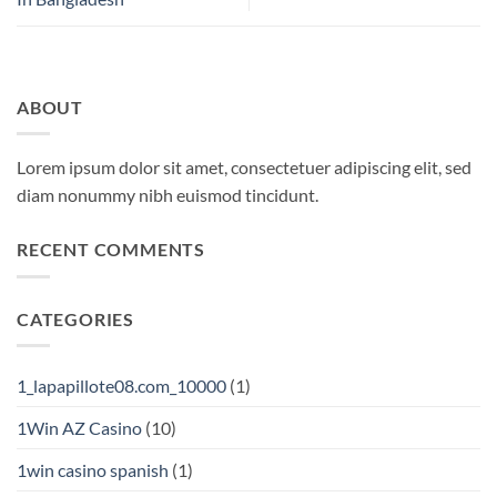
ABOUT
Lorem ipsum dolor sit amet, consectetuer adipiscing elit, sed
diam nonummy nibh euismod tincidunt.
RECENT COMMENTS
CATEGORIES
1_lapapillote08.com_10000
(1)
1Win AZ Casino
(10)
1win casino spanish
(1)