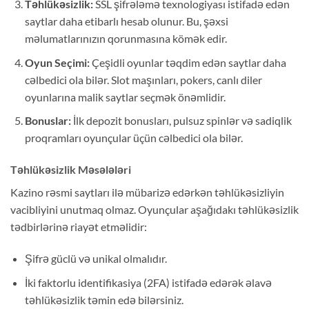
Təhlükəsizlik:
SSL şifrələmə texnologiyası istifadə edən
saytlar daha etibarlı hesab olunur. Bu, şəxsi
məlumatlarınızın qorunmasına kömək edir.
Oyun Seçimi:
Çeşidli oyunlar təqdim edən saytlar daha
cəlbedici ola bilər. Slot maşınları, pokers, canlı diler
oyunlarına malik saytlar seçmək önəmlidir.
Bonuslar:
İlk depozit bonusları, pulsuz spinlər və sadiqlik
proqramları oyunçular üçün cəlbedici ola bilər.
Təhlükəsizlik Məsələləri
Kazino rəsmi saytları ilə mübarizə edərkən təhlükəsizliyin
vacibliyini unutmaq olmaz. Oyunçular aşağıdakı təhlükəsizlik
tədbirlərinə riayət etməlidir:
Şifrə güclü və unikal olmalıdır.
İki faktorlu identifikasiya (2FA) istifadə edərək əlavə
təhlükəsizlik təmin edə bilərsiniz.