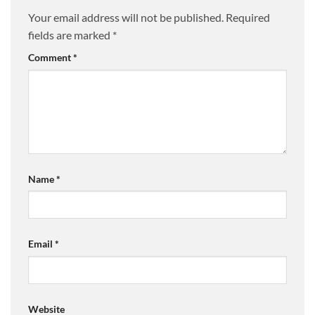
Your email address will not be published.
Required
fields are marked
*
Comment
*
Name
*
Email
*
Website