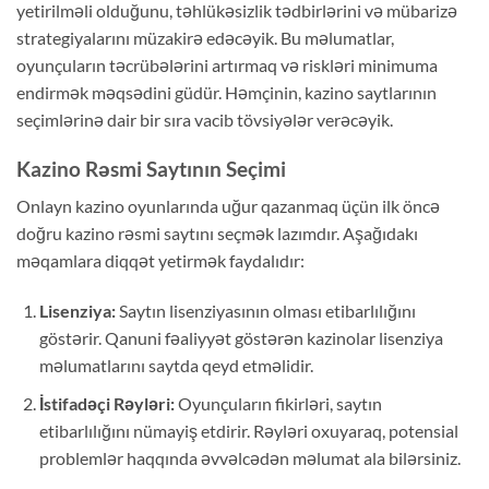
yetirilməli olduğunu, təhlükəsizlik tədbirlərini və mübarizə
strategiyalarını müzakirə edəcəyik. Bu məlumatlar,
oyunçuların təcrübələrini artırmaq və riskləri minimuma
endirmək məqsədini güdür. Həmçinin, kazino saytlarının
seçimlərinə dair bir sıra vacib tövsiyələr verəcəyik.
Kazino Rəsmi Saytının Seçimi
Onlayn kazino oyunlarında uğur qazanmaq üçün ilk öncə
doğru kazino rəsmi saytını seçmək lazımdır. Aşağıdakı
məqamlara diqqət yetirmək faydalıdır:
Lisenziya:
Saytın lisenziyasının olması etibarlılığını
göstərir. Qanuni fəaliyyət göstərən kazinolar lisenziya
məlumatlarını saytda qeyd etməlidir.
İstifadəçi Rəyləri:
Oyunçuların fikirləri, saytın
etibarlılığını nümayiş etdirir. Rəyləri oxuyaraq, potensial
problemlər haqqında əvvəlcədən məlumat ala bilərsiniz.