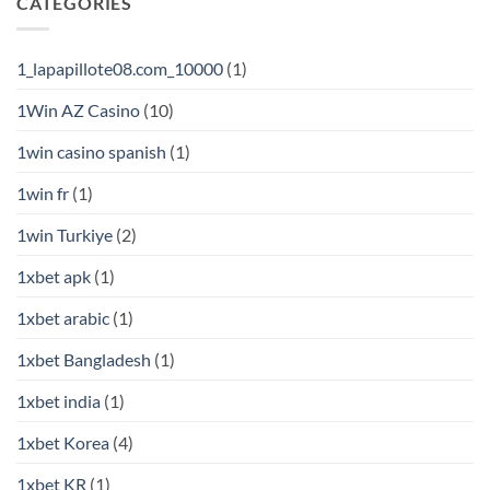
CATEGORIES
1_lapapillote08.com_10000
(1)
1Win AZ Casino
(10)
1win casino spanish
(1)
1win fr
(1)
1win Turkiye
(2)
1xbet apk
(1)
1xbet arabic
(1)
1xbet Bangladesh
(1)
1xbet india
(1)
1xbet Korea
(4)
1xbet KR
(1)