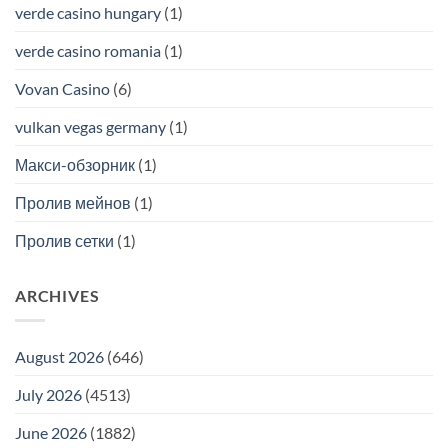
verde casino hungary
(1)
verde casino romania
(1)
Vovan Casino
(6)
vulkan vegas germany
(1)
Макси-обзорник
(1)
Пролив мейнов
(1)
Пролив сетки
(1)
ARCHIVES
August 2026
(646)
July 2026
(4513)
June 2026
(1882)