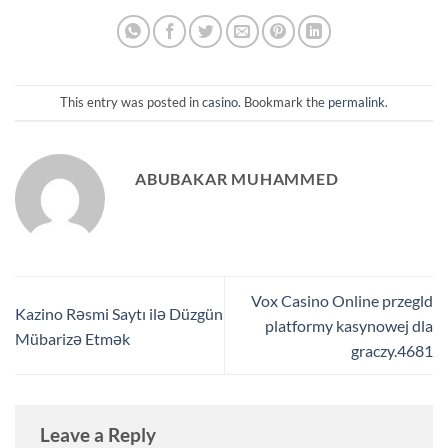
This entry was posted in
casino
. Bookmark the
permalink
.
ABUBAKAR MUHAMMED
Vox Casino Online przegld
Kazino Rəsmi Saytı ilə Düzgün
platformy kasynowej dla
Mübarizə Etmək
graczy.4681
Leave a Reply