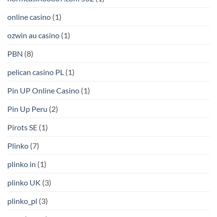
online casino
(1)
ozwin au casino
(1)
PBN
(8)
pelican casino PL
(1)
Pin UP Online Casino
(1)
Pin Up Peru
(2)
Pirots SE
(1)
Plinko
(7)
plinko in
(1)
plinko UK
(3)
plinko_pl
(3)