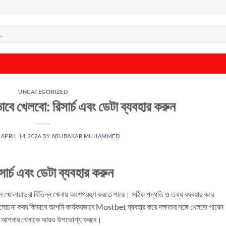
UNCATEGORIZED
ে খেলবো: রিসার্চ এবং ডেটা ব্যবহার করুন
N
APRIL 14, 2026
BY
ABUBAKAR MUHAMMED
র্চ এবং ডেটা ব্যবহার করুন
ে খেলোয়াড়রা বিভিন্ন খেলায় অংশগ্রহণ করতে পারে। সঠিক পদ্ধতি ও তথ্য ব্যবহার করে
া করব কিভাবে আপনি কার্যকরভাবে Mostbet ব্যবহার করে দক্ষতার সঙ্গে খেলতে পারে
করব যা আপনার খেলাকে আরও উপভোগ্য করবে।