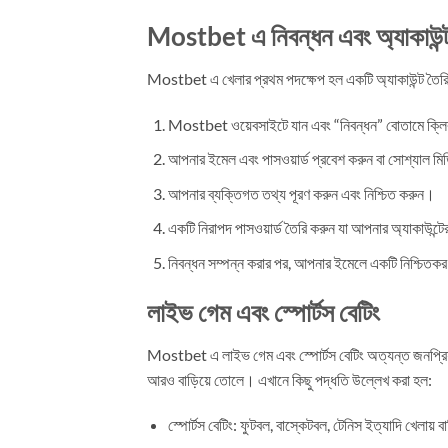
Mostbet এ নিবন্ধন এবং অ্যাকাউন্ট
Mostbet এ খেলার প্রথম পদক্ষেপ হল একটি অ্যাকাউন্ট তৈরি 
Mostbet ওয়েবসাইটে যান এবং “নিবন্ধন” বোতামে ক্ল
আপনার ইমেল এবং পাসওয়ার্ড প্রবেশ করুন বা সোশ্যাল মিডি
আপনার ব্যক্তিগত তথ্য পূরণ করুন এবং নিশ্চিত করুন।
একটি নিরাপদ পাসওয়ার্ড তৈরি করুন যা আপনার অ্যাকাউন্টে
নিবন্ধন সম্পন্ন করার পর, আপনার ইমেলে একটি নিশ্চিতকর
লাইভ গেম এবং স্পোর্টস বেটিং
Mostbet এ লাইভ গেম এবং স্পোর্টস বেটিং অত্যন্ত জনপ্রিয়।
আরও বাড়িয়ে তোলে। এখানে কিছু পদ্ধতি উল্লেখ করা হল:
স্পোর্টস বেটিং: ফুটবল, বাস্কেটবল, টেনিস ইত্যাদি খেলায়