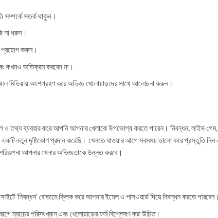
 সম্পর্কে সতর্ক থাকুন।
ি না ধরুন।
ি প্রয়োগ করুন।
ুন এবং কখনও অতিক্রম করবেন না।
শ্যাল মিডিয়ায় অংশগ্রহণ করে অভিজ্ঞ খেলোয়াড়দের সাথে আলোচনা করুন।
ৌশল ও তথ্য ব্যবহার করে আপনি আপনার খেলাকে উপভোগ্য করতে পারেন। নিবন্ধন, লাইভ গেম,
কটি নতুন দৃষ্টিকোণ প্রদান করেছি। খেলতে যাওয়ার আগে সবসময় ভালো করে প্রস্তুতি নিন
ং পরিকল্পনা আপনার খেলার অভিজ্ঞতাকে উন্নত করবে।
টে ‘নিবন্ধন’ বোতামে ক্লিক করে আপনার ইমেল ও পাসওয়ার্ড দিয়ে নিবন্ধন করতে পারবেন
আগে ম্যাচের পরিসংখ্যান এবং খেলোয়াড়ের ফর্ম বিশ্লেষণ করা উচিত।