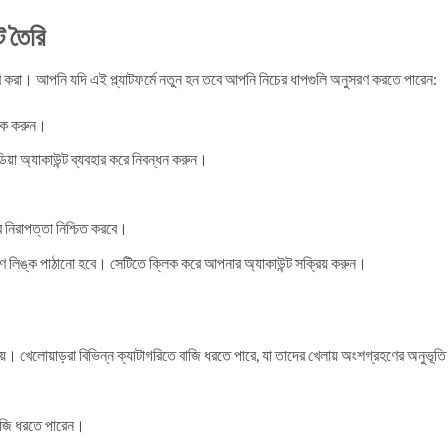
 তৈরি
করা। আপনি যদি এই প্ল্যাটফর্মে নতুন হন তবে আপনি নিচের ধাপগুলি অনুসরণ করতে পারেন:
িক করুন।
য়া অ্যাকাউন্ট ব্যবহার করে নিবন্ধন করুন।
র নিরাপত্তা নিশ্চিত করবে।
ণ লিঙ্ক পাঠানো হবে। সেটিতে ক্লিক করে আপনার অ্যাকাউন্ট সক্রিয় করুন।
 খেলোয়াড়রা বিভিন্ন ক্যাটাগরিতে বাজি ধরতে পারে, যা তাদের খেলায় অংশগ্রহণের অনুভূতি
 বাজি ধরতে পারেন।