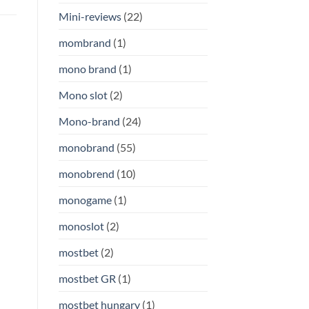
Mini-reviews
(22)
mombrand
(1)
mono brand
(1)
Mono slot
(2)
Mono-brand
(24)
monobrand
(55)
monobrend
(10)
monogame
(1)
monoslot
(2)
mostbet
(2)
mostbet GR
(1)
mostbet hungary
(1)