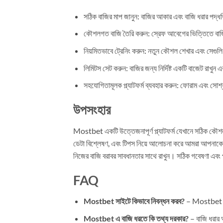
সঠিক বাজির মাপ জানুন: বাজির আকার এবং বাজি ধরার পদ্ধতি
কৌশলগত বাজি তৈরি করুন: স্রেফ আবেগের ভিত্তিতে বাজ
নিয়মিতভাবে ট্রেনিং করুন: নতুন কৌশল শেখার এবং সেগুল
লিমিটস সেট করুন: বাজির জন্য নির্দিষ্ট একটি বাজেট রাখ
সহযোগিতামূলক প্ল্যাটফর্ম ব্যবহার করুন: ফোরাম এবং সো
উপসংহার
Mostbet একটি উত্তেজনাপূর্ণ প্ল্যাটফর্ম যেখানে সঠিক ক
ডেটা বিশ্লেষণ, এবং টিপস নিয়ে আলোচনা করে আমরা আপনাকে এ
নিজের বাজি বরাবর সাবধানতার সাথে রাখুন। সঠিক গবেষণা এব
FAQ
Mostbet সাইটে কিভাবে নিবন্ধন করব?
– Mostbet সাই
Mostbet এ বাজি ধরতে কি তথ্য দরকার?
– বাজি ধরার 