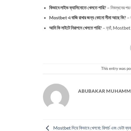
কিভাবে লাইভ ক্যাসিনোতে খেলতে পারি?
– নিবন্ধনের পর 
Mostbet এ বাজি রাখার জন্য কোনো সীমা আছে কি?
– হ
আমি কি সাইটে নিরাপদে খেলতে পারি?
– হ্যাঁ, Mostbet 
This entry was po
ABUBAKAR MUHAMM
Mostbet দিয়ে কিভাবে খেলবো: রিসার্চ এবং ডেটা ব্যব