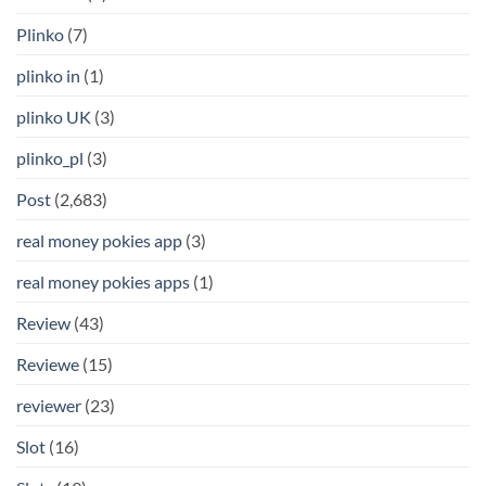
Plinko
(7)
plinko in
(1)
plinko UK
(3)
plinko_pl
(3)
Post
(2,683)
real money pokies app
(3)
real money pokies apps
(1)
Review
(43)
Reviewe
(15)
reviewer
(23)
Slot
(16)