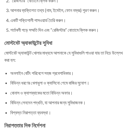
“রেজিস্টার” বোতামে ক্লিক করুন।
আপনার ব্যক্তিগত তথ্য (নাম, ইমেইল, ফোন নম্বর) পূরণ করুন।
একটি শক্তিশালী পাসওয়ার্ড তৈরি করুন।
শর্তাবলী পড়ে সম্মতি দিন এবং “রেজিস্টার” বোতামে ক্লিক করুন।
মোস্টবেট অ্যাকাউন্টের সুবিধা
মোস্টবেট অ্যাকাউন্ট খোলার মাধ্যমে আপনাকে যে সুবিধাগুলি পাওয়া যায় তা নিচে উল্লেখ
করা হল:
অনলাইন বেটিং পরিবেশে সহজ প্রবেশাধিকার।
বিভিন্ন ধরণের খেলাধুলা ও ক্যাসিনো গেমে বাজির সুযোগ।
বোনাস ও ক্যাশব্যাকের মতো বিভিন্ন অফার।
বিভিন্ন লেনদেন পদ্ধতি, যা আপনার জন্য সুবিধাজনক।
বিশ্বস্ত নিরাপত্তা ব্যবস্থা।
নিরাপত্তার দিক নির্দেশনা