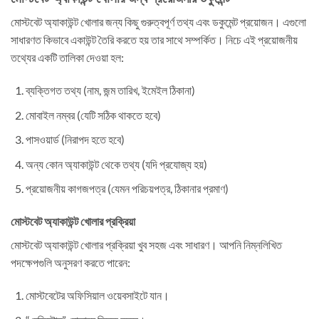
মোস্টবেট অ্যাকাউন্ট খোলার জন্য কিছু গুরুত্বপূর্ণ তথ্য এবং ডকুমেন্ট প্রয়োজন। এগুলো
সাধারণত কিভাবে একাউন্ট তৈরি করতে হয় তার সাথে সম্পর্কিত। নিচে এই প্রয়োজনীয়
তথ্যের একটি তালিকা দেওয়া হল:
ব্যক্তিগত তথ্য (নাম, জন্ম তারিখ, ইমেইল ঠিকানা)
মোবাইল নম্বর (যেটি সঠিক থাকতে হবে)
পাসওয়ার্ড (নিরাপদ হতে হবে)
অন্য কোন অ্যাকাউন্ট থেকে তথ্য (যদি প্রযোজ্য হয়)
প্রয়োজনীয় কাগজপত্র (যেমন পরিচয়পত্র, ঠিকানার প্রমাণ)
মোস্টবেট অ্যাকাউন্ট খোলার প্রক্রিয়া
মোস্টবেট অ্যাকাউন্ট খোলার প্রক্রিয়া খুব সহজ এবং সাধারণ। আপনি নিম্নলিখিত
পদক্ষেপগুলি অনুসরণ করতে পারেন:
মোস্টবেটের অফিসিয়াল ওয়েবসাইটে যান।