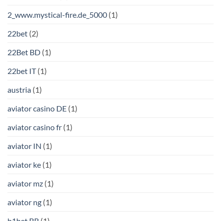
2_www.mystical-fire.de_5000
(1)
22bet
(2)
22Bet BD
(1)
22bet IT
(1)
austria
(1)
aviator casino DE
(1)
aviator casino fr
(1)
aviator IN
(1)
aviator ke
(1)
aviator mz
(1)
aviator ng
(1)
b1bet BR
(1)