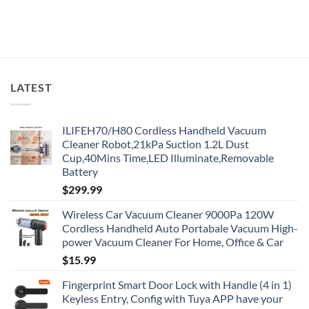
LATEST
ILIFEH70/H80 Cordless Handheld Vacuum
Cleaner Robot,21kPa Suction 1.2L Dust
Cup,40Mins Time,LED Illuminate,Removable
Battery
$
299.99
Wireless Car Vacuum Cleaner 9000Pa 120W
Cordless Handheld Auto Portabale Vacuum High-
power Vacuum Cleaner For Home, Office & Car
$
15.99
Fingerprint Smart Door Lock with Handle (4 in 1)
Keyless Entry, Config with Tuya APP have your