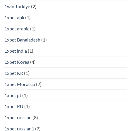
1win Turkiye
(2)
1xbet apk
(1)
1xbet arabic
(1)
1xbet Bangladesh
(1)
1xbet india
(1)
1xbet Korea
(4)
1xbet KR
(1)
1xbet Morocco
(2)
1xbet pt
(1)
1xbet RU
(1)
1xbet russian
(8)
1xbet russian1
(7)