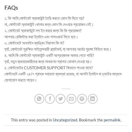
FAQs
১. কি আমি মোস্টবেট অ্যাকাউন্ট তৈরি করতে কোন ফি দিতে হয়?
না, মোস্টবেট অ্যাকাউন্ট খোলার জন্য কোন ফি দেওয়ার প্রয়োজন নেই।
২. মোস্টবেট অ্যাকাউন্টে লগ ইন করার জন্য কি কি প্রয়োজন?
আপনার রেজিস্টার করা ইমেইল এবং পাসওয়ার্ড দিতে হবে।
৩. মোস্টবেটে অনলাইন ব্যাঙ্কিং নিরাপদ কি না?
হ্যাঁ, মোস্টবেট সুরক্ষিত লাইসেন্সধারী প্ল্যাটফর্ম, যা আপনার অর্থের সুরক্ষা নিশ্চিত করে।
৪. আমি কি মোস্টবেট অ্যাকাউন্ট একটি আগ্রহজনক অফার পেতে পারি?
হ্যাঁ, নতুন ব্যবহারকারীদের জন্য সাধারণত স্বাগত বোনাস দেওয়া হয়।
৫. মোস্টবেটের CUSTOMER SUPPORT কিভাবে পাওয়া যাবে?
মোস্টবেটে একটি ২৪/৭ গ্রাহক সহায়তা ব্যবস্থা রয়েছে, যা আপনি ইমেইল বা চ্যাটের মাধ্যমে
যোগাযোগ করতে পারেন।
This entry was posted in
Uncategorized
. Bookmark the
permalink
.