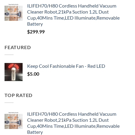
ILIFEH70/H80 Cordless Handheld Vacuum
Cleaner Robot,21kPa Suction 1.2L Dust
Cup,40Mins Time,LED Illuminate,Removable
Battery
$
299.99
FEATURED
Keep Cool Fashionable Fan - Red LED
$
5.00
TOP RATED
ILIFEH70/H80 Cordless Handheld Vacuum
Cleaner Robot,21kPa Suction 1.2L Dust
Cup,40Mins Time,LED Illuminate,Removable
Battery