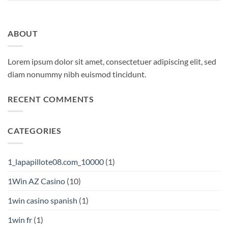
ABOUT
Lorem ipsum dolor sit amet, consectetuer adipiscing elit, sed
diam nonummy nibh euismod tincidunt.
RECENT COMMENTS
CATEGORIES
1_lapapillote08.com_10000
(1)
1Win AZ Casino
(10)
1win casino spanish
(1)
1win fr
(1)