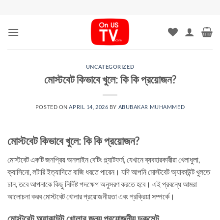
Skip
to
content
UNCATEGORIZED
মোস্টবেট কিভাবে খুলে: কি কি প্রয়োজন?
POSTED ON
APRIL 14, 2026
BY
ABUBAKAR MUHAMMED
মোস্টবেট কিভাবে খুলে: কি কি প্রয়োজন?
মোস্টবেট একটি জনপ্রিয় অনলাইন বেটিং প্ল্যাটফর্ম, যেখানে ব্যবহারকারীরা খেলাধুলা,
ক্যাসিনো, লটারি ইত্যাদিতে বাজি ধরতে পারেন। যদি আপনি মোস্টবেট অ্যাকাউন্ট খুলতে
চান, তবে আপনাকে কিছু নির্দিষ্ট পদক্ষেপ অনুসরণ করতে হবে। এই প্রবন্ধে আমরা
আলোচনা করব মোস্টবেট খোলার প্রয়োজনীয়তা এবং প্রক্রিয়া সম্পর্কে।
মোস্টবেট অ্যাকাউন্ট খোলার জন্য প্রয়োজনীয় ডকুমেন্ট