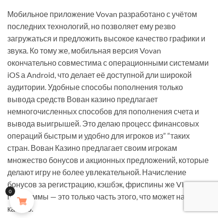
Мобильное приложение Vovan разработано с учётом
последних технологий, но позволяет ему резво
загружаться и предложить высокое качество графики и
звука. Ко тому же, мобильная версия Vovan
окончательно совместима с операционными системами
iOS а Android, что делает её доступной дли широкой
аудитории. Удобные способы пополнения только
вывода средств Вован казино предлагает
немногочисленных способов для пополнения счета и
вывода выигрышей. Это делаю процесс финансовых
операций быстрым и удобно для игроков из” “таких
стран. Вован Казино предлагает своим игрокам
множество бонусов и акционных предложений, которые
делают игру не более увлекательной. Начисление
бонусов за регистрацию, кэшбэк, фриспины же VIP-
0
программы — это только часть этого, что может найти
казино.