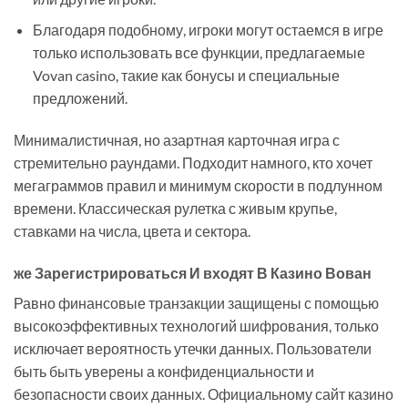
Благодаря подобному, игроки могут остаемся в игре
только использовать все функции, предлагаемые
Vovan casino, такие как бонусы и специальные
предложений.
Минималистичная, но азартная карточная игра с
стремительно раундами. Подходит намного, кто хочет
мегаграммов правил и минимум скорости в подлунном
времени. Классическая рулетка с живым крупье,
ставками на числа, цвета и сектора.
же Зарегистрироваться И входят В Казино Вован
Равно финансовые транзакции защищены с помощью
высокоэффективных технологий шифрования, только
исключает вероятность утечки данных. Пользователи
быть быть уверены а конфиденциальности и
безопасности своих данных. Официальному сайт казино