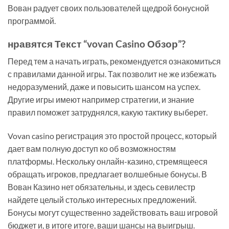
Вован радует своих пользователей щедрой бонусной
программой.
нравятся Текст “vovan Casino Обзор”?
Перед тем а начать играть, рекомендуется ознакомиться
с правилами данной игры. Так позволит не же избежать
недоразумений, даже и повысить шансом на успех.
Другие игры имеют например стратегии, и знание
правил поможет затруднялся, какую тактику выберет.
Vovan casino регистрация это простой процесс, который
дает вам полную доступ ко об возможностям
платформы. Нескольку онлайн-казино, стремящееся
обращать игроков, предлагает волшебные бонусы. В
Вован Казино нет обязательны, и здесь севилестр
найдете целый столько интересных предложений.
Бонусы могут существенно задействовать ваш игровой
бюджет и, в итоге итоге, ваши шансы на выигрыш.