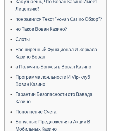
Как узнаешь, Что Вован Казино Имеет
Лицензию?
понравился Текст “vovan Casino Обзор”?
но Такое Вован Казино?
Слоты
Расширенный Функционал И Зеркала
Казино Вован
а Получить Бонусы в Вован Казино
Программа лояльности И Vip-клуб
Вован Казино
Гарантии Безопасности ото Вавада
Казино
Пополнение Счета
Бонусные Предложения а Акции В
Мобильных Казино