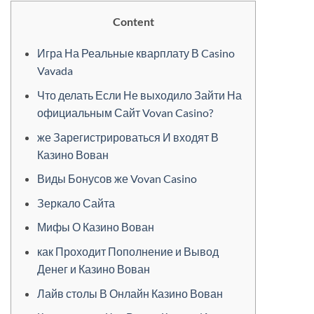
Content
Игра На Реальные кварплату В Casino
Vavada
Что делать Если Не выходило Зайти На
официальным Сайт Vovan Casino?
же Зарегистрироваться И входят В
Казино Вован
Виды Бонусов же Vovan Casino
Зеркало Сайта
Мифы О Казино Вован
как Проходит Пополнение и Вывод
Денег и Казино Вован
Лайв столы В Онлайн Казино Вован