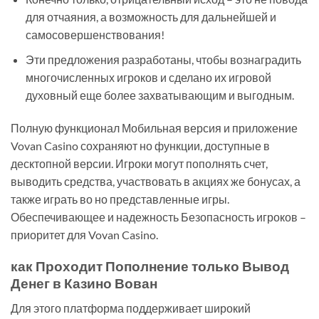
для отчаяния, а возможность для дальнейшей и
самосовершенствования!
Эти предложения разработаны, чтобы вознаградить
многочисленных игроков и сделано их игровой
духовный еще более захватывающим и выгодным.
Полную функционал Мобильная версия и приложение
Vovan Casino сохраняют но функции, доступные в
десктопной версии. Игроки могут пополнять счет,
выводить средства, участвовать в акциях же бонусах, а
также играть во но представленные игры.
Обеспечивающее и надежность Безопасность игроков –
приоритет для Vovan Casino.
как Проходит Пополнение только Вывод
Денег в Казино Вован
Для этого платформа поддерживает широкий