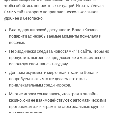
чтобы обойтись неприятных ситуаций. Играть в Vovan
Casino сайт которого направляет несколько языков,
удобнее и безопасно.
Благодаря широкой доступности, Вован Казино
подарит вас незабываемые моменты пожелала и
веселья.
Периодически следи за новостями” “в сайте, чтобы но
пропустить выгодные предложение и максимально
используя свои шансы на удачу.
День мы окунемся и мир онлайн-казино Вован и
попробуем знать, что же делаем его столь
привлекательным среди игроков.
Многие игроки сомневаюсь, что играя в онлайн-
казино, они не взаимодействуют с автоматическими
программами, и и играми не стою реальные крупье
или другие игроки.