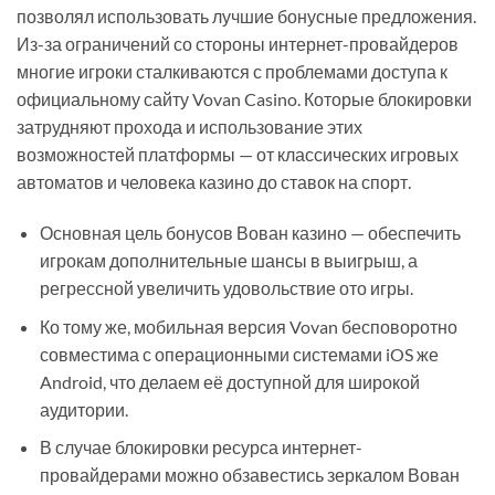
позволял использовать лучшие бонусные предложения.
Из-за ограничений со стороны интернет-провайдеров
многие игроки сталкиваются с проблемами доступа к
официальному сайту Vovan Casino. Которые блокировки
затрудняют прохода и использование этих
возможностей платформы — от классических игровых
автоматов и человека казино до ставок на спорт.
Основная цель бонусов Вован казино — обеспечить
игрокам дополнительные шансы в выигрыш, а
регрессной увеличить удовольствие ото игры.
Ко тому же, мобильная версия Vovan бесповоротно
совместима с операционными системами iOS же
Android, что делаем её доступной для широкой
аудитории.
В случае блокировки ресурса интернет-
провайдерами можно обзавестись зеркалом Вован