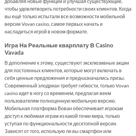
добавляя новые функции и улучшая существующие,
чтобы удовлетворить потребности своих клиентов. Когда
вы ещё только испытали все возможности мобильной
версии Vovan casino, самое первых начать и
насладиться игрой в новом формате.
Игра На Реальные кварплату В Casino
Vavada
В дополнение к этому, существуют эксклюзивные акции
для постоянных клиентов, которые могут включать в
себя ценные предложения и предназначались призы.
Современный элодриан требует гибкости, только Vovan
casino идет в ногу со временем, предлагая веем
пользователям полноценную мобильную версию.
Мобильная платформа Вован обеспечивает игрокам
доступ к любимая играм из какой точки мира, только
уступая по функциональности десктопной версии.
Зависят от того, использую ли вы смартфон или