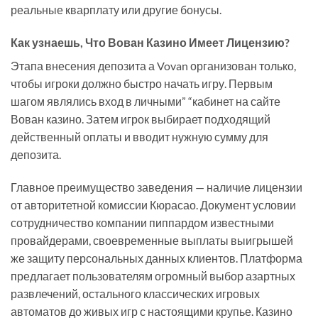
реальные кварплату или другие бонусы.
Как узнаешь, Что Вован Казино Имеет Лицензию?
Этапа внесения депозита а Vovan организован только,
чтобы игроки должно быстро начать игру. Первым
шагом являлись вход в личными” “кабинет на сайте
Вован казино. Затем игрок выбирает подходящий
действенный оплаты и вводит нужную сумму для
депозита.
Главное преимущество заведения — наличие лицензии
от авторитетной комиссии Кюрасао. Документ условии
сотрудничество компании пиппардом известными
провайдерами, своевременные выплаты выигрышей
же защиту персональных данных клиентов. Платформа
предлагает пользователям огромный выбор азартных
развлечений, остального классических игровых
автоматов до живых игр с настоящими крупье. Казино