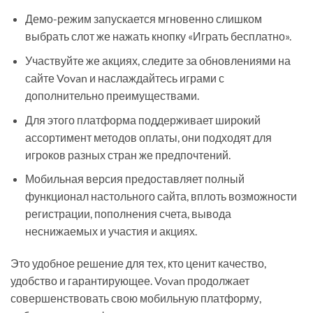
Демо-режим запускается мгновенно слишком
выбрать слот же нажать кнопку «Играть бесплатно».
Участвуйте же акциях, следите за обновлениями на
сайте Vovan и наслаждайтесь играми с
дополнительно преимуществами.
Для этого платформа поддерживает широкий
ассортимент методов оплаты, они подходят для
игроков разных стран же предпочтений.
Мобильная версия предоставляет полный
функционал настольного сайта, вплоть возможности
регистрации, пополнения счета, вывода
неснижаемых и участия и акциях.
Это удобное решение для тех, кто ценит качество,
удобство и гарантирующее. Vovan продолжает
совершенствовать свою мобильную платформу,