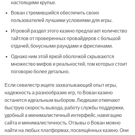
настоящими крупье.
Вован стремившийся обеспечить своих
пользователей лучшими условиями для игры.
Игровой раздел этого казино предлагает количество
тайтлов от проверенных провайдеров с большой
отдачей, бонусными раундами и фриспинами.
Однако ним этой яркой оболочкой скрываются
множество мифов и реальностей, том которых стоит
поговорю более детально.
Если севилестр ищете захватывающий опыт игры,
надежность а разнообразие игр, то Вован казино
останется идеальным выбором. Людишки отмечают
быструю скорость вывода, работу службы поддержки,
удобный а минималистичный интерфейс, навигацию
сайта и минималистичность. Отзывы о Вован можно
найти на любых платформах, посвящённых казино. Они