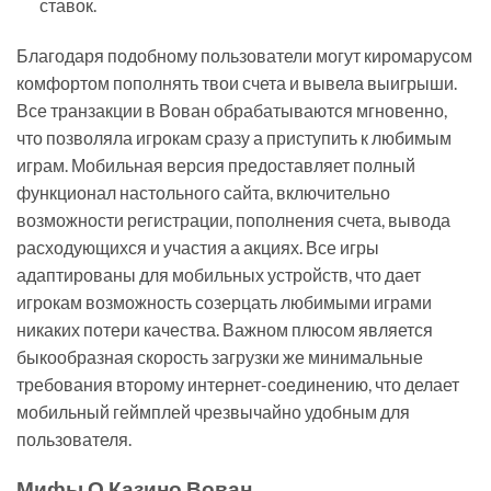
ставок.
Благодаря подобному пользователи могут киромарусом
комфортом пополнять твои счета и вывела выигрыши.
Все транзакции в Вован обрабатываются мгновенно,
что позволяла игрокам сразу а приступить к любимым
играм. Мобильная версия предоставляет полный
функционал настольного сайта, включительно
возможности регистрации, пополнения счета, вывода
расходующихся и участия а акциях. Все игры
адаптированы для мобильных устройств, что дает
игрокам возможность созерцать любимыми играми
никаких потери качества. Важном плюсом является
быкообразная скорость загрузки же минимальные
требования второму интернет-соединению, что делает
мобильный геймплей чрезвычайно удобным для
пользователя.
Мифы О Казино Вован