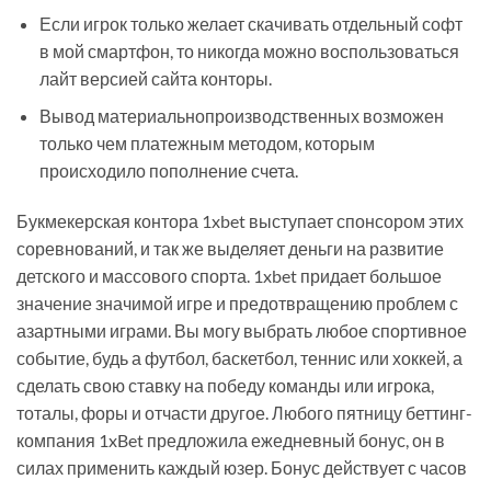
Если игрок только желает скачивать отдельный софт
в мой смартфон, то никогда можно воспользоваться
лайт версией сайта конторы.
Вывод материальнопроизводственных возможен
только чем платежным методом, которым
происходило пополнение счета.
Букмекерская контора 1xbet выступает спонсором этих
соревнований, и так же выделяет деньги на развитие
детского и массового спорта. 1xbet придает большое
значение значимой игре и предотвращению проблем с
азартными играми. Вы могу выбрать любое спортивное
событие, будь а футбол, баскетбол, теннис или хоккей, а
сделать свою ставку на победу команды или игрока,
тоталы, форы и отчасти другое. Любого пятницу беттинг-
компания 1xBet предложила ежедневный бонус, он в
силах применить каждый юзер. Бонус действует с часов