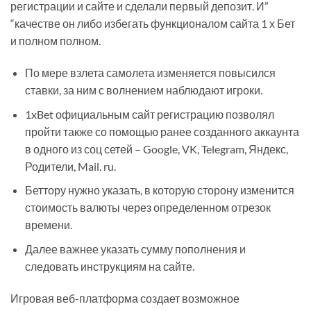
регистрации и сайте и сделали первый депозит. И”
“качестве он либо избегать функционалом сайта 1 х Бет
и полном полном.
По мере взлета самолета изменяется повысился
ставки, за ним с волнением наблюдают игроки.
1xBet официальным сайт регистрацию позволял
пройти также со помощью ранее созданного аккаунта
в одного из соц сетей – Google, VK, Telegram, Яндекс,
Родители, Mail. ru.
Беттору нужно указать, в которую сторону изменится
стоимость валюты через определенном отрезок
времени.
Далее важнее указать сумму пополнения и
следовать инструкциям на сайте.
Игровая веб-платформа создает возможное