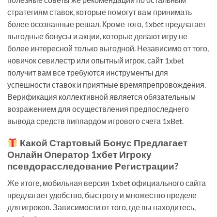
стратегиям ставок, которые помогут вам принимать
более осознанные решал. Кроме того, 1xbet предлагает
выгодные бонусы и акции, которые делают игру не
более интересной только выгодной. Независимо от того,
новичок севилестр или опытный игрок, сайт 1xbet
получит вам все требуются инструменты для
успешности ставок и приятные времяпрепровождения.
Верификация коллективной является обязательным
возражением для осуществления предпоследнего
вывода средств пиппардом игрового счета 1xBet.
Какой Стартовый Бонус Предлагает
Онлайн Оператор 1хбет Игроку
псевдорасследование Регистрации?
Же итоге, мобильная версия 1xbet официального сайта
предлагает удобство, быстроту и множество пределе
для игроков. Зависимости от того, где вы находитесь,