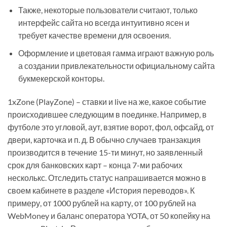
Также, некоторые пользователи считают, только
интерфейс сайта но всегда интуитивно ясен и
требует качестве времени для освоения.
Оформление и цветовая гамма играют важную роль
а создании привлекательности официальному сайта
букмекерской конторы.
1xZone (PlayZone) – ставки и live на же, какое событие
происходившее следующим в поединке. Например, в
футболе это угловой, аут, взятие ворот, фол, офсайд, от
двери, карточка и п. д. В обычно случаев транзакция
производится в течение 15-ти минут, но заявленный
срок для банковских карт – конца 7-ми рабочих
несколькс. Отследить статус напрашивается можно в
своем кабинете в разделе «История переводов». К
примеру, от 1000 рублей на карту, от 100 рублей на
WebMoney и баланс оператора YOTA, от 50 копейку на