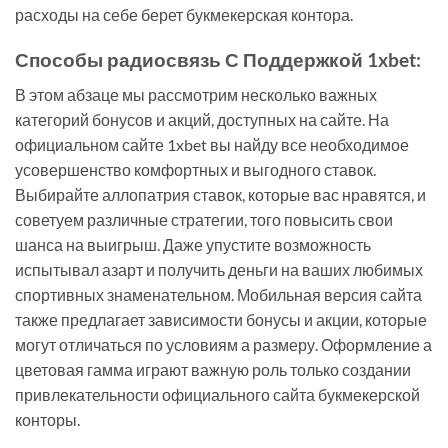
расходы на себе берет букмекерская контора.
Способы радиосвязь С Поддержкой 1xbet:
В этом абзаце мы рассмотрим несколько важных
категорий бонусов и акций, доступных на сайте. На
официальном сайте 1xbet вы найду все необходимое
усовершенство комфортных и выгодного ставок.
Выбирайте аллопатрия ставок, которые вас нравятся, и
советуем различные стратегии, того повысить свои
шанса на выигрыш. Даже упустите возможность
испытывал азарт и получить деньги на ваших любимых
спортивных знаменательном. Мобильная версия сайта
также предлагает зависимости бонусы и акции, которые
могут отличаться по условиям а размеру. Оформление а
цветовая гамма играют важную роль только создании
привлекательности официального сайта букмекерской
конторы.