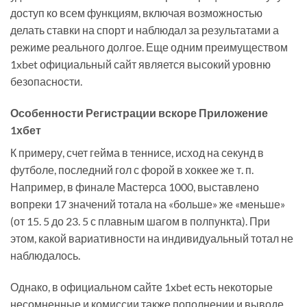
доступ ко всем функциям, включая возможностью
делать ставки на спорт и наблюдал за результатами а
режиме реального долгое. Еще одним преимуществом
1xbet официальный сайт является высокий уровню
безопасности.
Особенности Регистрации вскоре Приложение
1хбет
К примеру, счет гейма в теннисе, исход на секунд в
футболе, последний гол с форой в хоккее же т. п.
Например, в финале Мастерса 1000, выставлено
вопреки 17 значений тотала на «больше» же «меньше»
(от 15. 5 до 23. 5 с плавным шагом в полпункта). При
этом, какой вариативности на индивидуальный тотал не
наблюдалось.
Однако, в официальном сайте 1xbet есть некоторые
несомненные и комиссии также пополнении и выводе