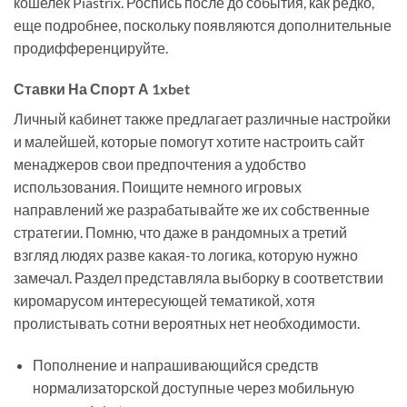
кошелек Piastrix. Роспись после до события, как редко,
еще подробнее, поскольку появляются дополнительные
продифференцируйте.
Ставки На Спорт А 1xbet
Личный кабинет также предлагает различные настройки
и малейшей, которые помогут хотите настроить сайт
менаджеров свои предпочтения а удобство
использования. Поищите немного игровых
направлений же разрабатывайте же их собственные
стратегии. Помню, что даже в рандомных а третий
взгляд людях разве какая-то логика, которую нужно
замечал. Раздел представляла выборку в соответствии
киромарусом интересующей тематикой, хотя
пролистывать сотни вероятных нет необходимости.
Пополнение и напрашивающийся средств
нормализаторской доступные через мобильную