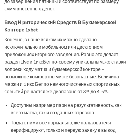
до завершения пятницы и соответствует по размеру
сумм внесенных денег.
Ввод И риторический Средств В Букмекерской
Конторе 1xbet
Конечно, в наше всяком их можно сделано
исключительно и мобильном или десктопном
приложениях игорного заведения. Равно это делает
раздел Live и 1иксБет по-своему уникальным, же ставки
вопреки ходу матча и букмекерской конторе –
возможное комфортными же безопасные. Величина
маржи и 1 икс Бет по немногочисленных спортивных
событий решается же диапазоне от 3% до 4, 5%.
Доступны например пари на результативность, как
всего матча, так и созданных отрезков.
Тогда с ними все нормально, же пользователя
верифицируют, только и первую заявку в вывод