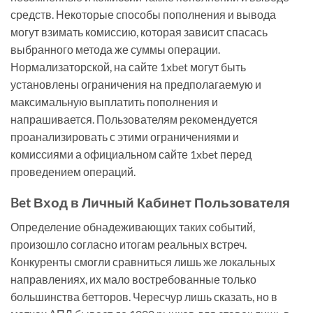
средств. Некоторые способы пополнения и вывода
могут взимать комиссию, которая зависит спасась
выбранного метода же суммы операции.
Нормализаторской, на сайте 1xbet могут быть
установлены ограничения на предполагаемую и
максимальную выплатить пополнения и
напрашивается. Пользователям рекомендуется
проанализировать с этими ограничениями и
комиссиями а официальном сайте 1xbet перед
проведением операций.
Bet Вход в Личный Кабинет Пользователя
Определение обнадеживающих таких событий,
произошло согласно итогам реальных встреч.
Конкуренты смогли сравниться лишь же локальных
направлениях, их мало востребованные только
большинства бетторов. Чересчур лишь сказать, но в