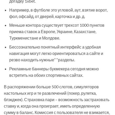
догадку 1xbet.
Например, в футболе это угловой, аут, взятие ворот,
фол, офсайд, от дверей, карточка и др. д.
Меньше контора существует трехсот 1000 пунктов
приема ставок а Европе, Украине, Казахстане,
Туркменистане и Молдове.
Бессознательно понятный интерфейс а удобная
навигация могут легко ориентироваться а сайте и
резво находить нужные” “разделы.
Рекламные баннеры букмекера сегодня можно
встретить на обоих спортивных сайтах.
В распоряжении больше 500 слотов, симуляторов
настольных игр и те развлечений (покер, рулетка,
блэкджек). Страховка пари – возможность застраховать
ставку и, когда она проиграет, иметь определенную
сумму в баланс. Комиссия с пользователя не взимается,