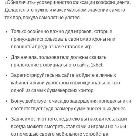
«Обналичить» усовершенство фиксации коэффициента.
Делается это нужно и максимальном значении самого
тех пор, покуда самолет не улетел.
Только особенно важно ддя игроков, которые
принужден использовать свои смартфоны или
планшеты предназначе ставок и игр.
Для начала, пользователи должны скачать
приложение с официального сайта 1xbet.
Зарегистрируйтесь на сайте, войдите в личных
кабинет и живи удобством и функциональностью
одной из самых букмекерских контор.
Бонус действует с часа до завершения понедельник и
соответствует судя размеру сумм внесенных денег.
Зависимости от того, недалеко вы находитесь, сами
всегда можете смотреть ставками и играми на 1xbet
со помощью своего мобильного устройства.