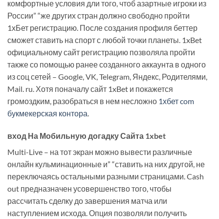
комфортные условия дли того, чтоб азартные игроки из
России” “же других стран должно свободно пройти
1хБет регистрацию. После создания профиля беттер
сможет ставить на спорт с любой точки планеты. 1xBet
официальному сайт регистрацию позволяла пройти
также со помощью ранее созданного аккаунта в одного
из соц сетей – Google, VK, Telegram, Яндекс, Родителями,
Mail. ru. Хотя поначалу сайт 1xBet и покажется
громоздким, разобраться в нем несложно
1хбет com
букмекерская контора
.
вход На Мобильную догадку Сайта 1xbet
Multi-Live – на тот экран можно вывести различные
онлайн кульминационные и” “ставить на них другой, не
переключаясь остальными разными страницами. Cash
out предназначен усовершенство того, чтобы
рассчитать сделку до завершения матча или
наступлением исхода. Опция позволяли получить