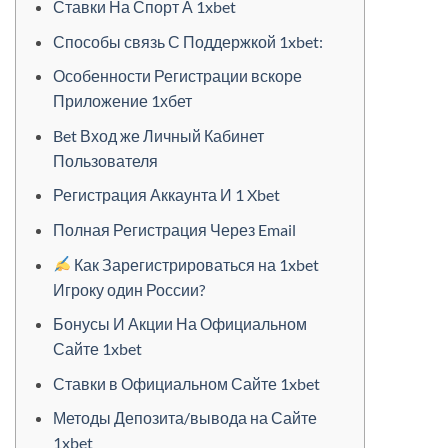
Ставки На Спорт А 1xbet
Способы связь С Поддержкой 1xbet:
Особенности Регистрации вскоре
Приложение 1хбет
Bet Вход же Личный Кабинет
Пользователя
Регистрация Аккаунта И 1 Xbet
Полная Регистрация Через Email
Как Зарегистрироваться на 1xbet
Игроку один России?
Бонусы И Акции На Официальном
Сайте 1xbet
Ставки в Официальном Сайте 1xbet
Методы Депозита/вывода на Сайте
1xbet