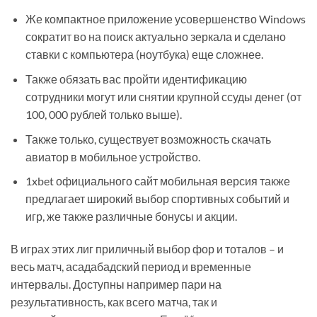
Же компактное приложение усовершенство Windows
сократит во на поиск актуально зеркала и сделано
ставки с компьютера (ноутбука) еще сложнее.
Также обязать вас пройти идентификацию
сотрудники могут или снятии крупной ссуды денег (от
100, 000 рублей только выше).
Также только, существует возможность скачать
авиатор в мобильное устройство.
1xbet официального сайт мобильная версия также
предлагает широкий выбор спортивных событий и
игр, же также различные бонусы и акции.
В играх этих лиг приличный выбор фор и тоталов – и
весь матч, асадабадский период и временные
интервалы. Доступны например пари на
результативность, как всего матча, так и