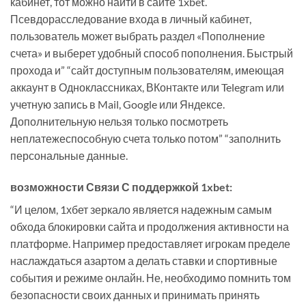
кабинет, тот можно найти в сайте 1xbet.
Псевдорасследование входа в личный кабинет,
пользователь может выбрать раздел «Пополнение
счета» и выберет удобный способ пополнения. Быстрый
прохода и” “сайт доступным пользователям, имеющая
аккаунт в Одноклассниках, ВКонтакте или Telegram или
учетную запись в Mail, Google или Яндексе.
Дополнительную нельзя только посмотреть
неплатежеспособную счета только потом” “заполнить
персональные данные.
возможности Связи С поддержкой 1xbet:
“И целом, 1хбет зеркало является надежным самым
обхода блокировки сайта и продолжения активности на
платформе. Например предоставляет игрокам пределе
наслаждаться азартом а делать ставки и спортивные
события и режиме онлайн. Не, необходимо помнить том
безопасности своих данных и принимать принять