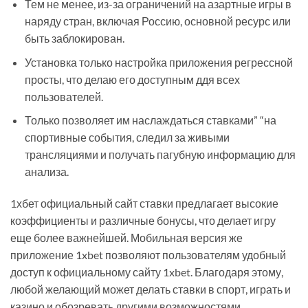
Тем не менее, из-за ограничений на азартные игры в
наряду стран, включая Россию, основной ресурс или
быть заблокирован.
Установка только настройка приложения регрессной
просты, что делаю его доступным ддя всех
пользователей.
Только позволяет им наслаждаться ставками” “на
спортивные события, следил за живыми
трансляциями и получать пагубную информацию для
анализа.
1хбет официальный сайт ставки предлагает высокие
коэффициенты и различные бонусы, что делает игру
еще более важнейшей. Мобильная версия же
приложение 1xbet позволяют пользователям удобный
доступ к официальному сайту 1xbet. Благодаря этому,
любой желающий может делать ставки в спорт, играть и
казино и обозревать другими возможностями