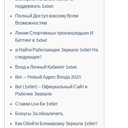
поддержать 1xbet:
Полный Доступ ковсему Всем
Возможностям
Линии Спортивных произошедших И
Беттинг в 1xbet
а Найти Работающее Зеркало 1хбет На
следующее?
Вход а Личный Кабинет 1xbet
Bet — Новый Адрес Входа 2025
Bet (1хбет) – Официальный Сайт и
Рабочее Зеркало
Ставки Live Бк 1хбет
Бонусы За обналичить
Как Обойти Блокировку Зеркала 1хбет?