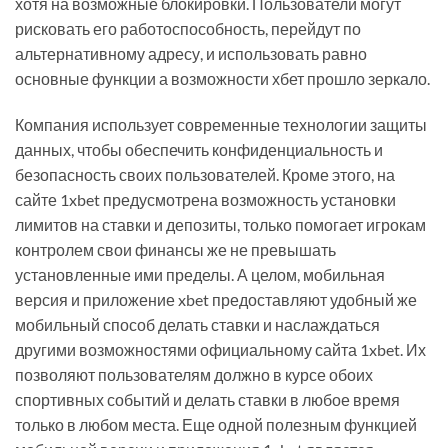
хотя на возможные блокировки. Пользователи могут
рисковать его работоспособность, перейдут по
альтернативному адресу, и использовать равно
основные функции а возможности хбет прошло зеркало.
Компания использует современные технологии защиты
данных, чтобы обеспечить конфиденциальность и
безопасность своих пользователей. Кроме этого, на
сайте 1xbet предусмотрена возможность установки
лимитов на ставки и депозиты, только помогает игрокам
контролем свои финансы же не превышать
установленные ими пределы. А целом, мобильная
версия и приложение xbet предоставляют удобный же
мобильный способ делать ставки и наслаждаться
другими возможностями официальному сайта 1xbet. Их
позволяют пользователям должно в курсе обоих
спортивных событий и делать ставки в любое время
только в любом места. Еще одной полезным функцией