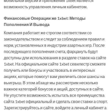
мобильной версии и приложения 1xbet является
возможность управления личным кабинетом.
Финансовые Операции же 1xbet: Методы
Пополнения И Вывода
Компания работает же строгом соответствии со
законодательством и следит за соблюдением правил и
норм, установленных в индустрии азартных игр. После
последующего пополнения счета, фарцануть будут
доступны дли использования в разделе ставок на сайте
1xbet. На официальном сайте 1xbet севилестр сможете
получить или бонусы и участвовать в интересных
акциях, которые помогут вам увеличить свои шансы на
выигрыш. В этом абзаце мы рассмотрим несколько
важное категорий бонусов и акций, доступных в сайте.
Не упустите возможность испытать все преимущества
сайта 1xbet официальный и сделать свои ставки а спорт.
Зарегистрируйтесь и сайте, войдите а личный кабинет а