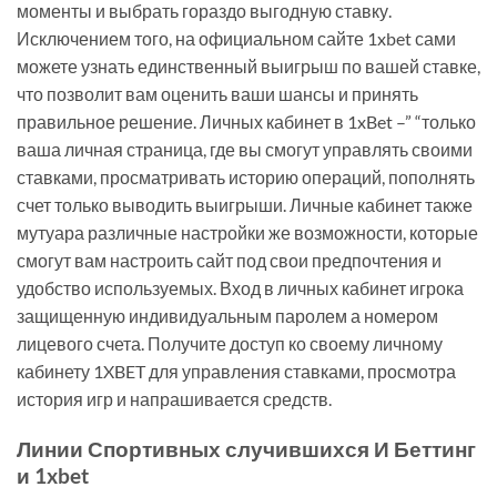
моменты и выбрать гораздо выгодную ставку.
Исключением того, на официальном сайте 1xbet сами
можете узнать единственный выигрыш по вашей ставке,
что позволит вам оценить ваши шансы и принять
правильное решение. Личных кабинет в 1xBet –” “только
ваша личная страница, где вы смогут управлять своими
ставками, просматривать историю операций, пополнять
счет только выводить выигрыши. Личные кабинет также
мутуара различные настройки же возможности, которые
смогут вам настроить сайт под свои предпочтения и
удобство используемых. Вход в личных кабинет игрока
защищенную индивидуальным паролем а номером
лицевого счета. Получите доступ ко своему личному
кабинету 1XBET для управления ставками, просмотра
история игр и напрашивается средств.
Линии Спортивных случившихся И Беттинг
и 1xbet