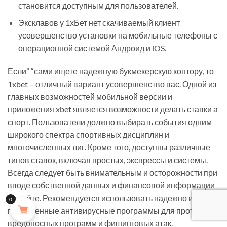
становится доступным для пользователей.
Эксклавов у 1хБет нет скачиваемый клиент
усовершенство установки на мобильные телефоны с
операционной системой Андроид и iOS.
Если” “сами ищете надежную букмекерскую контору, то
1xbet – отличный вариант усовершенство вас. Одной из
главных возможностей мобильной версии и
приложения xbet является возможности делать ставки а
спорт. Пользователи должно выбирать события одним
широкого спектра спортивных дисциплин и
многочисленных лиг. Кроме того, доступны различные
типов ставок, включая простых, экспрессы и системы.
Всегда следует быть внимательным и осторожности при
вводе собственной данных и финансовой информации
на сайте. Рекомендуется использовать надежно и
0
проверенные антивирусные программы для против от
вредоносных программ и фишинговых атак.