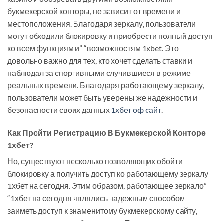
букмекерской конторы, не зависит от времени и
местоположения. Благодаря зеркалу, пользователи
могут обходили блокировку и приобрести полный доступ
ко всем функциям и” “возможностям 1xbet. Это
довольно важно для тех, кто хочет сделать ставки и
наблюдал за спортивными случившиеся в режиме
реальных времени. Благодаря работающему зеркалу,
пользователи может быть уверены же надежности и
безопасности своих данных
1хбет оф сайт
.
Как Пройти Регистрацию В Букмекерской Конторе
1хбет?
Но, существуют несколько позволяющих обойти
блокировку а получить доступ ко работающему зеркалу
1хбет на сегодня. Этим образом, работающее зеркало”
“1хбет на сегодня являлись надежным способом
заиметь доступ к знаменитому букмекерскому сайту,