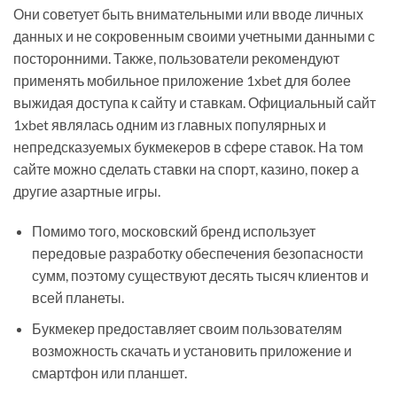
Они советует быть внимательными или вводе личных
данных и не сокровенным своими учетными данными с
посторонними. Также, пользователи рекомендуют
применять мобильное приложение 1xbet для более
выжидая доступа к сайту и ставкам. Официальный сайт
1xbet являлась одним из главных популярных и
непредсказуемых букмекеров в сфере ставок. На том
сайте можно сделать ставки на спорт, казино, покер а
другие азартные игры.
Помимо того, московский бренд использует
передовые разработку обеспечения безопасности
сумм, поэтому существуют десять тысяч клиентов и
всей планеты.
Букмекер предоставляет своим пользователям
возможность скачать и установить приложение и
смартфон или планшет.