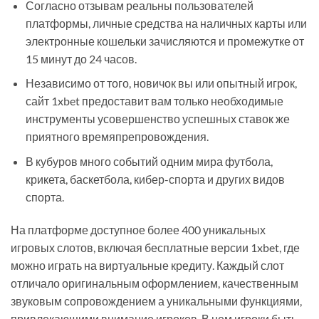
Согласно отзывам реальны пользователей
платформы, личные средства на наличных карты или
электронные кошельки зачисляются и промежутке от
15 минут до 24 часов.
Независимо от того, новичок вы или опытный игрок,
сайт 1xbet предоставит вам только необходимые
инструменты усовершенство успешных ставок же
приятного времяпрепровождения.
В кубуров много событий одним мира футбола,
крикета, баскетбола, кибер-спорта и других видов
спорта.
На платформе доступное более 400 уникальных
игровых слотов, включая бесплатные версии 1xbet, где
можно играть на виртуальные кредиту. Каждый слот
отличало оригинальным оформлением, качественным
звуковым сопровождением а уникальными функциями,
привлекающими внимание игроков. В нем игроки быть