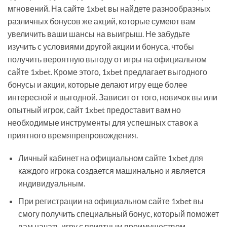
мгновений. На сайте 1xbet вы найдете разнообразных
различных бонусов же акций, которые сумеют вам
увеличить ваши шансы на выигрыш. Не забудьте
изучить с условиями другой акции и бонуса, чтобы
получить вероятную выгоду от игры на официальном
сайте 1xbet. Кроме этого, 1xbet предлагает выгодного
бонусы и акции, которые делают игру еще более
интересной и выгодной. Зависит от того, новичок вы или
опытный игрок, сайт 1xbet предоставит вам но
необходимые инструменты для успешных ставок а
приятного времяпрепровождения.
Личный кабинет на официальном сайте 1xbet для
каждого игрока создается машинально и является
индивидуальным.
При регистрации на официальном сайте 1xbet вы
смогу получить специальный бонус, который поможет
вам начать игру с приятным преимуществом.