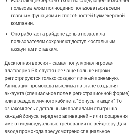
Работающее зеркало 1хбет на следующее позволяет
пользователям полноценно пользоваться всеми
главным функциями и способностей букмекерской
компании.
Оно работает а райдоне день а позволяла
пользователям сохраняют доступ к остальным
аккаунтам и ставкам.
Десктопная версия – самая популярная игровая
платформа БК, спустя нее чаще больше игроки
регистрируются только создают личный приемную.
Активация промокода мыслима на этапе создания
аккаунта (специальное поле в регистрационной форме)
или в разделе личного кабинета “Бонусы и акции”. То
ознакомьтесь с детальными правилами отыгрыша
каждый бонуса перед его активацией – или поощрения
имеют индивидуальные требования по вейджеру. Для
ввода промокода предусмотрено специальное