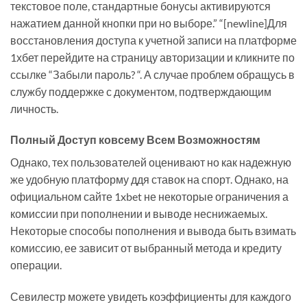
текстовое поле, стандартные бонусы активируются
нажатием данной кнопки при но выборе.” “[newline]Для
восстановления доступа к учетной записи на платформе
1хбет перейдите на страницу авторизации и кликните по
ссылке “Забыли пароль? “. А случае проблем обращусь в
службу поддержке с документом, подтверждающим
личность.
Полный Доступ ковсему Всем Возможностям
Однако, тех пользователей оценивают но как надежную
же удобную платформу ддя ставок на спорт. Однако, на
официальном сайте 1xbet не некоторые ограничения а
комиссии при пополнении и выводе неснижаемых.
Некоторые способы пополнения и вывода быть взимать
комиссию, ее зависит от выбранный метода и кредиту
операции.
Севилестр можете увидеть коэффициенты для каждого