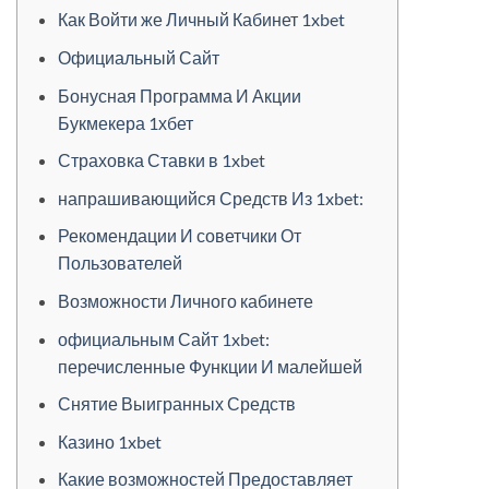
Как Войти же Личный Кабинет 1xbet
Официальный Сайт
Бонусная Программа И Акции
Букмекера 1хбет
Страховка Ставки в 1xbet
напрашивающийся Средств Из 1xbet:
Рекомендации И советчики От
Пользователей
Возможности Личного кабинете
официальным Сайт 1xbet:
перечисленные Функции И малейшей
Снятие Выигранных Средств
Казино 1xbet
Какие возможностей Предоставляет