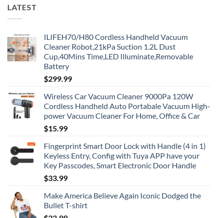
LATEST
ILIFEH70/H80 Cordless Handheld Vacuum
Cleaner Robot,21kPa Suction 1.2L Dust
Cup,40Mins Time,LED Illuminate,Removable
Battery
$
299.99
Wireless Car Vacuum Cleaner 9000Pa 120W
Cordless Handheld Auto Portabale Vacuum High-
power Vacuum Cleaner For Home, Office & Car
$
15.99
Fingerprint Smart Door Lock with Handle (4 in 1)
Keyless Entry, Config with Tuya APP have your
Key Passcodes, Smart Electronic Door Handle
$
33.99
Make America Believe Again Iconic Dodged the
Bullet T-shirt
$
22.99