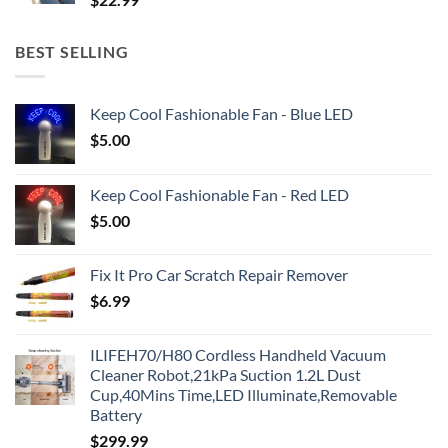
BEST SELLING
Keep Cool Fashionable Fan - Blue LED
$
5.00
Keep Cool Fashionable Fan - Red LED
$
5.00
Fix It Pro Car Scratch Repair Remover
$
6.99
ILIFEH70/H80 Cordless Handheld Vacuum
Cleaner Robot,21kPa Suction 1.2L Dust
Cup,40Mins Time,LED Illuminate,Removable
Battery
$
299.99