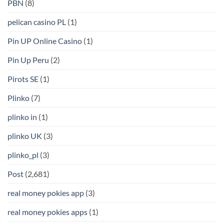
PBN
(8)
pelican casino PL
(1)
Pin UP Online Casino
(1)
Pin Up Peru
(2)
Pirots SE
(1)
Plinko
(7)
plinko in
(1)
plinko UK
(3)
plinko_pl
(3)
Post
(2,681)
real money pokies app
(3)
real money pokies apps
(1)