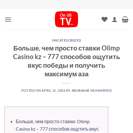
Skip
to
content
UNCATEGORIZED
Больше, чем просто ставки Olimp
Casino kz – 777 способов ощутить
вкус победы и получить
максимум аза
POSTED ON
APRIL 15, 2026
BY
ABUBAKAR MUHAMMED
Больше, чем просто ставки: Olimp
Casino kz – 777 способов ощутить вкус