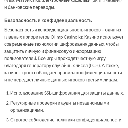
и банковские переводы.
Безопасность и конфиденциальность
Безопасность и конфиденциальность игроков – один из
главных приоритетов Olimp Casino kz. Казино использует
современные технологии шифрования данных, чтобы
защитить личную и финансовую информацию
пользователей. Все игры проходят честную игру
благодаря генератору случайных чисел (ГСЧ). А также,
казино строго соблюдает правила конфиденциальности
и не передает личные данные игроков третьим лицам.
Использование SSL-шифрования для защиты данных.
Регулярные проверки и аудиты независимыми
организациями.
Строгое соблюдение политики конфиденциальности.