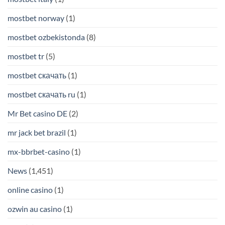
mostbet norway
(1)
mostbet ozbekistonda
(8)
mostbet tr
(5)
mostbet скачать
(1)
mostbet скачать ru
(1)
Mr Bet casino DE
(2)
mr jack bet brazil
(1)
mx-bbrbet-casino
(1)
News
(1,451)
online casino
(1)
ozwin au casino
(1)