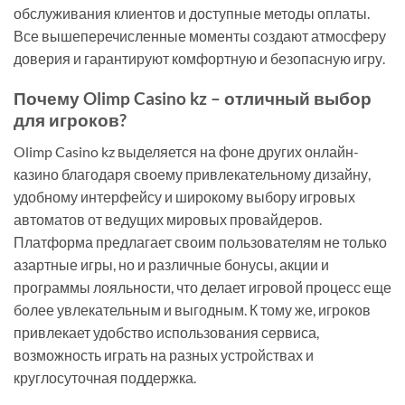
обслуживания клиентов и доступные методы оплаты.
Все вышеперечисленные моменты создают атмосферу
доверия и гарантируют комфортную и безопасную игру.
Почему Olimp Casino kz – отличный выбор
для игроков?
Olimp Casino kz выделяется на фоне других онлайн-
казино благодаря своему привлекательному дизайну,
удобному интерфейсу и широкому выбору игровых
автоматов от ведущих мировых провайдеров.
Платформа предлагает своим пользователям не только
азартные игры, но и различные бонусы, акции и
программы лояльности, что делает игровой процесс еще
более увлекательным и выгодным. К тому же, игроков
привлекает удобство использования сервиса,
возможность играть на разных устройствах и
круглосуточная поддержка.