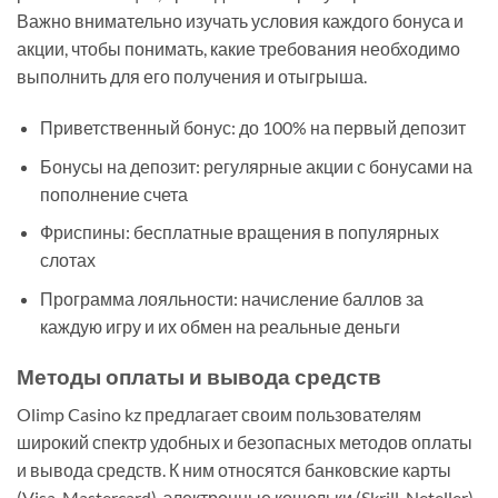
Важно внимательно изучать условия каждого бонуса и
акции, чтобы понимать, какие требования необходимо
выполнить для его получения и отыгрыша.
Приветственный бонус: до 100% на первый депозит
Бонусы на депозит: регулярные акции с бонусами на
пополнение счета
Фриспины: бесплатные вращения в популярных
слотах
Программа лояльности: начисление баллов за
каждую игру и их обмен на реальные деньги
Методы оплаты и вывода средств
Olimp Casino kz предлагает своим пользователям
широкий спектр удобных и безопасных методов оплаты
и вывода средств. К ним относятся банковские карты
(Visa, Mastercard), электронные кошельки (Skrill, Neteller)