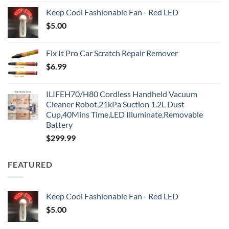
Keep Cool Fashionable Fan - Red LED
$
5.00
Fix It Pro Car Scratch Repair Remover
$
6.99
ILIFEH70/H80 Cordless Handheld Vacuum
Cleaner Robot,21kPa Suction 1.2L Dust
Cup,40Mins Time,LED Illuminate,Removable
Battery
$
299.99
FEATURED
Keep Cool Fashionable Fan - Red LED
$
5.00