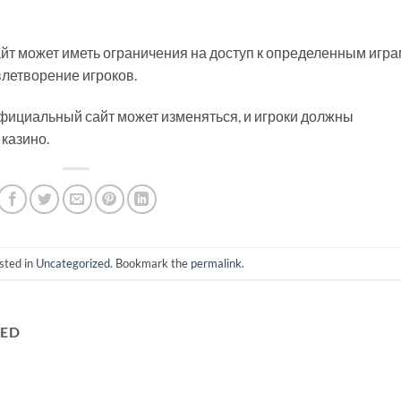
йт может иметь ограничения на доступ к определенным игра
влетворение игроков.
фициальный сайт может изменяться, и игроки должны
казино.
sted in
Uncategorized
. Bookmark the
permalink
.
ED