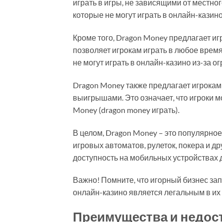
играть в игры, не зависящими от местно
которые не могут играть в онлайн-казино
Кроме того, Dragon Money предлагает иг
позволяет игрокам играть в любое время
не могут играть в онлайн-казино из-за о
Dragon Money также предлагает игрока
выигрышами. Это означает, что игроки м
Money (dragon money играть).
В целом, Dragon Money – это популярное
игровых автоматов, рулеток, покера и д
доступность на мобильных устройствах д
Важно! Помните, что игорный бизнес зап
онлайн-казино является легальным в их 
Преимущества и недост