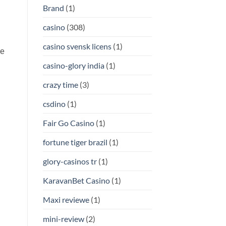
Brand
(1)
casino
(308)
casino svensk licens
(1)
ые
casino-glory india
(1)
crazy time
(3)
n
csdino
(1)
Fair Go Casino
(1)
fortune tiger brazil
(1)
glory-casinos tr
(1)
KaravanBet Casino
(1)
Maxi reviewe
(1)
mini-review
(2)