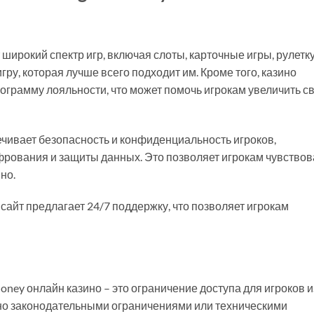
широкий спектр игр, включая слоты, карточные игры, рулетку
гру, которая лучше всего подходит им. Кроме того, казино
ограмму лояльности, что может помочь игрокам увеличить с
чивает безопасность и конфиденциальность игроков,
рования и защиты данных. Это позволяет игрокам чувствов
но.
сайт предлагает 24/7 поддержку, что позволяет игрокам
ney онлайн казино – это ограничение доступа для игроков и
ано законодательными ограничениями или техническими