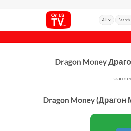
Skip
to
content
Search
for:
Dragon Money Драго
POSTED O
Dragon Money (Драгон 