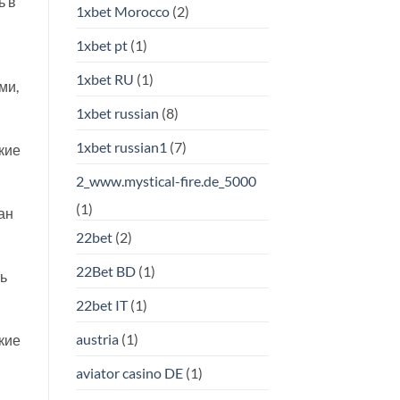
ь в
1xbet Morocco
(2)
1xbet pt
(1)
1xbet RU
(1)
ми,
1xbet russian
(8)
1xbet russian1
(7)
кие
2_www.mystical-fire.de_5000
(1)
ан
22bet
(2)
22Bet BD
(1)
ь
22bet IT
(1)
austria
(1)
кие
aviator casino DE
(1)