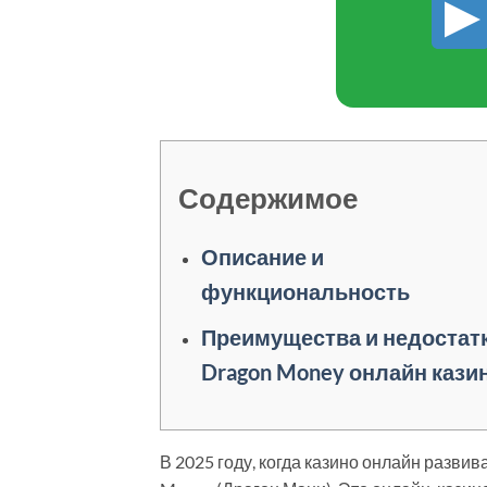
Содержимое
Описание и
функциональность
Преимущества и недостат
Dragon Money онлайн кази
В 2025 году, когда казино онлайн развив