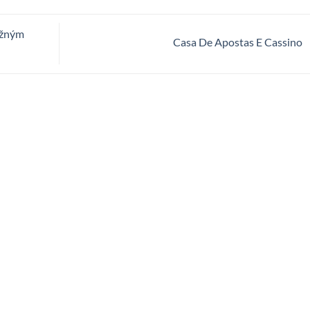
ěžným
Casa De Apostas E Cassino