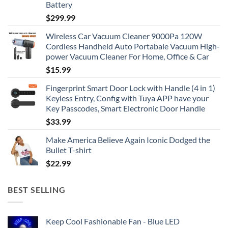
Battery
$
299.99
Wireless Car Vacuum Cleaner 9000Pa 120W
Cordless Handheld Auto Portabale Vacuum High-
power Vacuum Cleaner For Home, Office & Car
$
15.99
Fingerprint Smart Door Lock with Handle (4 in 1)
Keyless Entry, Config with Tuya APP have your
Key Passcodes, Smart Electronic Door Handle
$
33.99
Make America Believe Again Iconic Dodged the
Bullet T-shirt
$
22.99
BEST SELLING
Keep Cool Fashionable Fan - Blue LED