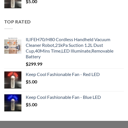
$
5.00
TOP RATED
ILIFEH70/H80 Cordless Handheld Vacuum
Cleaner Robot,21kPa Suction 1.2L Dust
Cup,40Mins Time,LED Illuminate,Removable
Battery
$
299.99
Keep Cool Fashionable Fan - Red LED
$
5.00
Keep Cool Fashionable Fan - Blue LED
$
5.00