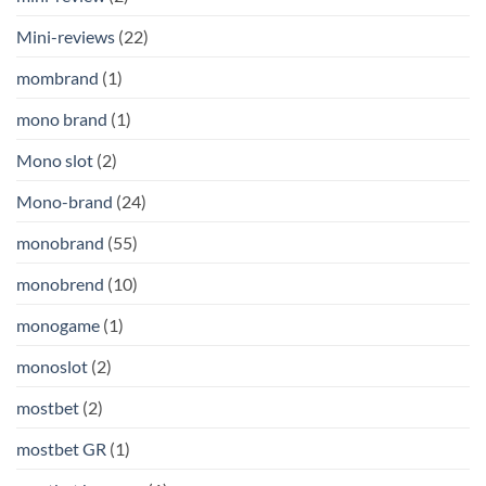
Mini-reviews
(22)
mombrand
(1)
mono brand
(1)
Mono slot
(2)
Mono-brand
(24)
monobrand
(55)
monobrend
(10)
monogame
(1)
monoslot
(2)
mostbet
(2)
mostbet GR
(1)