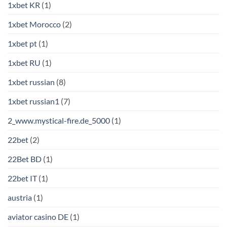
1xbet KR
(1)
1xbet Morocco
(2)
1xbet pt
(1)
1xbet RU
(1)
1xbet russian
(8)
1xbet russian1
(7)
2_www.mystical-fire.de_5000
(1)
22bet
(2)
22Bet BD
(1)
22bet IT
(1)
austria
(1)
aviator casino DE
(1)