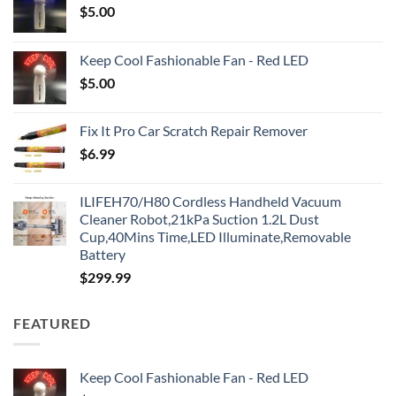
$
5.00
Keep Cool Fashionable Fan - Red LED
$
5.00
Fix It Pro Car Scratch Repair Remover
$
6.99
ILIFEH70/H80 Cordless Handheld Vacuum
Cleaner Robot,21kPa Suction 1.2L Dust
Cup,40Mins Time,LED Illuminate,Removable
Battery
$
299.99
FEATURED
Keep Cool Fashionable Fan - Red LED