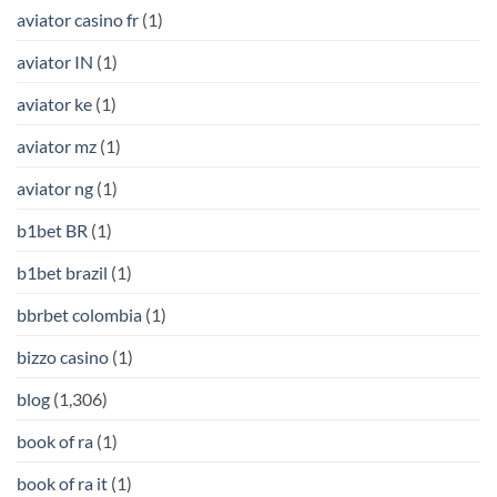
aviator casino fr
(1)
aviator IN
(1)
aviator ke
(1)
aviator mz
(1)
aviator ng
(1)
b1bet BR
(1)
b1bet brazil
(1)
bbrbet colombia
(1)
bizzo casino
(1)
blog
(1,306)
book of ra
(1)
book of ra it
(1)