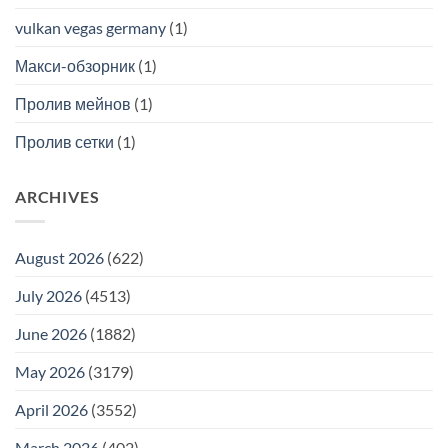
vulkan vegas germany
(1)
Макси-обзорник
(1)
Пролив мейнов
(1)
Пролив сетки
(1)
ARCHIVES
August 2026
(622)
July 2026
(4513)
June 2026
(1882)
May 2026
(3179)
April 2026
(3552)
March 2026
(402)