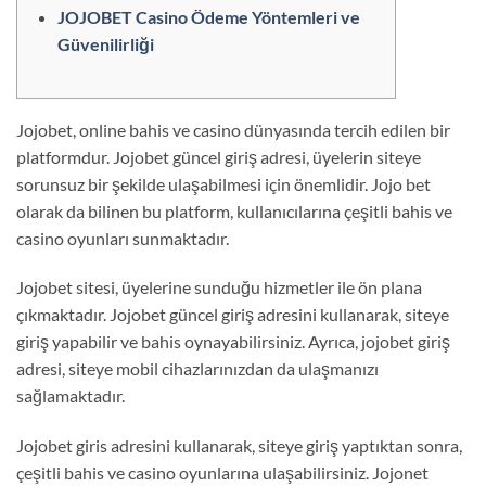
JOJOBET Casino Ödeme Yöntemleri ve
Güvenilirliği
Jojobet, online bahis ve casino dünyasında tercih edilen bir
platformdur. Jojobet güncel giriş adresi, üyelerin siteye
sorunsuz bir şekilde ulaşabilmesi için önemlidir. Jojo bet
olarak da bilinen bu platform, kullanıcılarına çeşitli bahis ve
casino oyunları sunmaktadır.
Jojobet sitesi, üyelerine sunduğu hizmetler ile ön plana
çıkmaktadır. Jojobet güncel giriş adresini kullanarak, siteye
giriş yapabilir ve bahis oynayabilirsiniz. Ayrıca, jojobet giriş
adresi, siteye mobil cihazlarınızdan da ulaşmanızı
sağlamaktadır.
Jojobet giris adresini kullanarak, siteye giriş yaptıktan sonra,
çeşitli bahis ve casino oyunlarına ulaşabilirsiniz. Jojonet