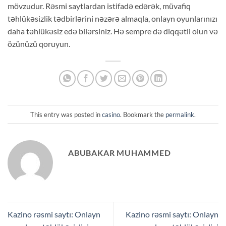
mövzudur. Rəsmi saytlardan istifadə edərək, müvafiq
təhlükəsizlik tədbirlərini nəzərə almaqla, onlayn oyunlarınızı
daha təhlükəsiz edə bilərsiniz. Hə sempre də diqqətli olun və
özünüzü qoruyun.
This entry was posted in
casino
. Bookmark the
permalink
.
ABUBAKAR MUHAMMED
Kazino rəsmi saytı: Onlayn
Kazino rəsmi saytı: Onlayn