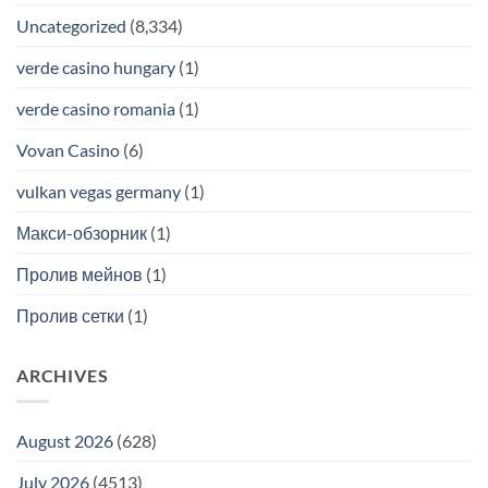
Uncategorized
(8,334)
verde casino hungary
(1)
verde casino romania
(1)
Vovan Casino
(6)
vulkan vegas germany
(1)
Макси-обзорник
(1)
Пролив мейнов
(1)
Пролив сетки
(1)
ARCHIVES
August 2026
(628)
July 2026
(4513)