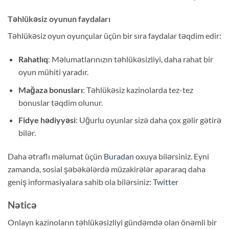
Təhlükəsiz oyunun faydaları
Təhlükəsiz oyun oyunçular üçün bir sıra faydalar təqdim edir:
Rahatlıq
: Məlumatlarınızın təhlükəsizliyi, daha rahat bir
oyun mühiti yaradır.
Mağaza bonusları
: Təhlükəsiz kazinolarda tez-tez
bonuslar təqdim olunur.
Fidye hədiyyəsi
: Uğurlu oyunlar sizə daha çox gəlir gətirə
bilər.
Daha ətraflı məlumat üçün
Buradan
oxuya bilərsiniz. Eyni
zamanda, sosial şəbəkələrdə müzakirələr apararaq daha
geniş informasiyalara sahib ola bilərsiniz:
Twitter
Nəticə
Onlayn kazinoların təhlükəsizliyi gündəmdə olan önəmli bir