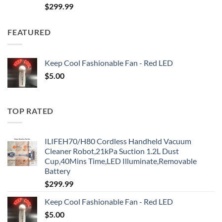
$
299.99
FEATURED
Keep Cool Fashionable Fan - Red LED
$
5.00
TOP RATED
ILIFEH70/H80 Cordless Handheld Vacuum
Cleaner Robot,21kPa Suction 1.2L Dust
Cup,40Mins Time,LED Illuminate,Removable
Battery
$
299.99
Keep Cool Fashionable Fan - Red LED
$
5.00