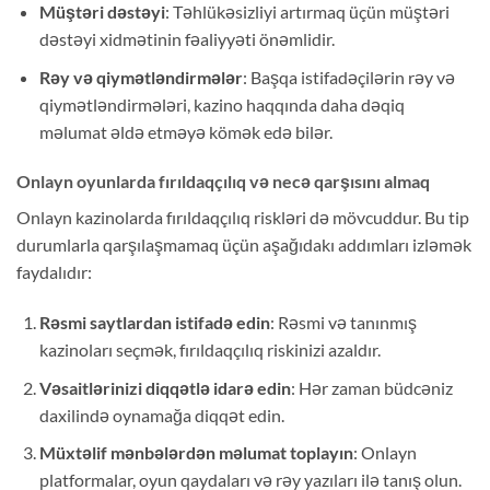
Müştəri dəstəyi
: Təhlükəsizliyi artırmaq üçün müştəri
dəstəyi xidmətinin fəaliyyəti önəmlidir.
Rəy və qiymətləndirmələr
: Başqa istifadəçilərin rəy və
qiymətləndirmələri, kazino haqqında daha dəqiq
məlumat əldə etməyə kömək edə bilər.
Onlayn oyunlarda fırıldaqçılıq və necə qarşısını almaq
Onlayn kazinolarda fırıldaqçılıq riskləri də mövcuddur. Bu tip
durumlarla qarşılaşmamaq üçün aşağıdakı addımları izləmək
faydalıdır:
Rəsmi saytlardan istifadə edin
: Rəsmi və tanınmış
kazinoları seçmək, fırıldaqçılıq riskinizi azaldır.
Vəsaitlərinizi diqqətlə idarə edin
: Hər zaman büdcəniz
daxilində oynamağa diqqət edin.
Müxtəlif mənbələrdən məlumat toplayın
: Onlayn
platformalar, oyun qaydaları və rəy yazıları ilə tanış olun.