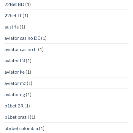
22Bet BD
(1)
22bet IT
(1)
austria
(1)
aviator casino DE
(1)
aviator casino fr
(1)
aviator IN
(1)
aviator ke
(1)
aviator mz
(1)
aviator ng
(1)
b1bet BR
(1)
b1bet brazil
(1)
bbrbet colombia
(1)