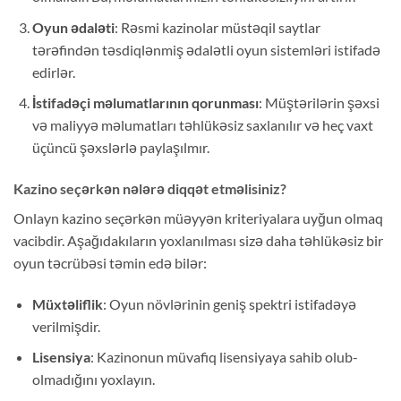
Oyun ədaləti
: Rəsmi kazinolar müstəqil saytlar
tərəfindən təsdiqlənmiş ədalətli oyun sistemləri istifadə
edirlər.
İstifadəçi məlumatlarının qorunması
: Müştərilərin şəxsi
və maliyyə məlumatları təhlükəsiz saxlanılır və heç vaxt
üçüncü şəxslərlə paylaşılmır.
Kazino seçərkən nələrə diqqət etməlisiniz?
Onlayn kazino seçərkən müəyyən kriteriyalara uyğun olmaq
vacibdir. Aşağıdakıların yoxlanılması sizə daha təhlükəsiz bir
oyun təcrübəsi təmin edə bilər:
Müxtəliflik
: Oyun növlərinin geniş spektri istifadəyə
verilmişdir.
Lisensiya
: Kazinonun müvafiq lisensiyaya sahib olub-
olmadığını yoxlayın.