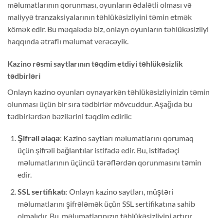
məlumatlarının qorunması, oyunların ədalətli olması və
maliyyə tranzaksiyalarının təhlükəsizliyini təmin etmək
kömək edir. Bu məqalədə biz, onlayn oyunların təhlükəsizliyi
haqqında ətraflı məlumat verəcəyik.
Kazino rəsmi saytlarının təqdim etdiyi təhlükəsizlik
tədbirləri
Onlayn kazino oyunları oynayarkən təhlükəsizliyinizin təmin
olunması üçün bir sıra tədbirlər mövcuddur. Aşağıda bu
tədbirlərdən bəzilərini təqdim edirik:
Şifrəli əlaqə
: Kazino saytları məlumatlarını qorumaq
üçün şifrəli bağlantılar istifadə edir. Bu, istifadəçi
məlumatlarının üçüncü tərəflərdən qorunmasını təmin
edir.
SSL sertifikatı
: Onlayn kazino saytları, müştəri
məlumatlarını şifrələmək üçün SSL sertifikatına sahib
olmalıdır. Bu, məlumatlarınızın təhlükəsizliyini artırır.