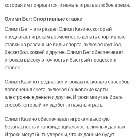
которая им понравится, и начать играть в любое время.
Олимп Бет: Спортивные ставки
Олимп Бет – это раздел Олимп Казино, который
предлагает игрокам возможность делать спортивные
ставки на различные виды спорта, включая футбол,
баскетбол, хоккей и другие. Олимп Бет обеспечивает
игрокам высокую точность и быстрый процессинг
ставок.
Олимп Казино предлагает игрокам несколько способов
пополнения счета, включая банковские карты,
электронные деньги и другие. Игроки могут выбрать
способ, который им удобен, и начать играть.
Олимп Казино обеспечивает игрокам высокую
безопасность и конфиденциальность личных данных.
Игроки могут быть уверены, что их данные будут