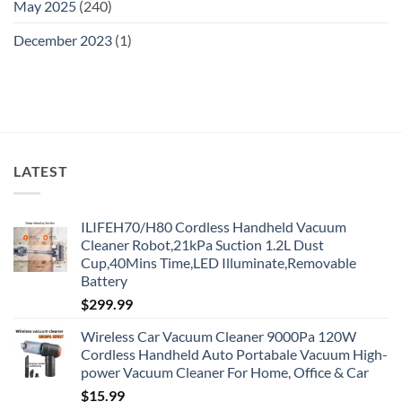
May 2025
(240)
December 2023
(1)
LATEST
ILIFEH70/H80 Cordless Handheld Vacuum
Cleaner Robot,21kPa Suction 1.2L Dust
Cup,40Mins Time,LED Illuminate,Removable
Battery
$
299.99
Wireless Car Vacuum Cleaner 9000Pa 120W
Cordless Handheld Auto Portabale Vacuum High-
power Vacuum Cleaner For Home, Office & Car
$
15.99