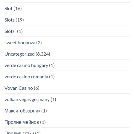
Slot
(16)
Slots
(19)
Slots`
(1)
sweet bonanza
(2)
Uncategorized
(8,324)
verde casino hungary
(1)
verde casino romania
(1)
Vovan Casino
(6)
vulkan vegas germany
(1)
Макси-обзорник
(1)
Пролив мейнов
(1)
Пролив сетки
(1)