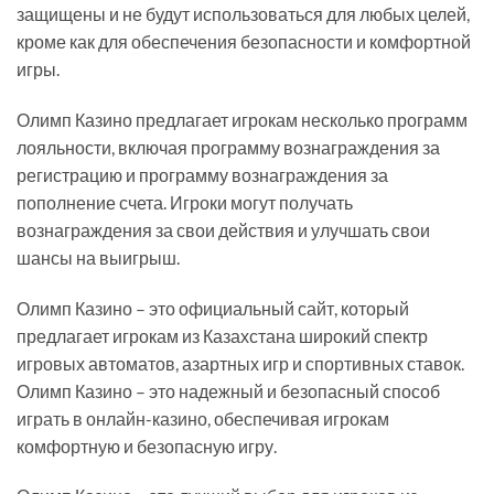
защищены и не будут использоваться для любых целей,
кроме как для обеспечения безопасности и комфортной
игры.
Олимп Казино предлагает игрокам несколько программ
лояльности, включая программу вознаграждения за
регистрацию и программу вознаграждения за
пополнение счета. Игроки могут получать
вознаграждения за свои действия и улучшать свои
шансы на выигрыш.
Олимп Казино – это официальный сайт, который
предлагает игрокам из Казахстана широкий спектр
игровых автоматов, азартных игр и спортивных ставок.
Олимп Казино – это надежный и безопасный способ
играть в онлайн-казино, обеспечивая игрокам
комфортную и безопасную игру.