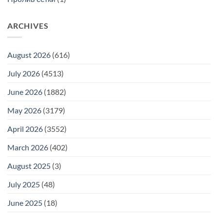
ARCHIVES
August 2026
(616)
July 2026
(4513)
June 2026
(1882)
May 2026
(3179)
April 2026
(3552)
March 2026
(402)
August 2025
(3)
July 2025
(48)
June 2025
(18)