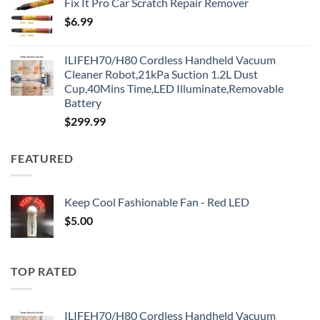
Fix It Pro Car Scratch Repair Remover
$
6.99
ILIFEH70/H80 Cordless Handheld Vacuum
Cleaner Robot,21kPa Suction 1.2L Dust
Cup,40Mins Time,LED Illuminate,Removable
Battery
$
299.99
FEATURED
Keep Cool Fashionable Fan - Red LED
$
5.00
TOP RATED
ILIFEH70/H80 Cordless Handheld Vacuum