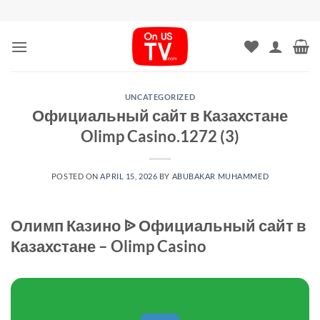
Skip
to
content
UNCATEGORIZED
Официальный сайт в Казахстане
Olimp Casino.1272 (3)
POSTED ON
APRIL 15, 2026
BY
ABUBAKAR MUHAMMED
Олимп Казино ᐉ Официальный сайт в
Казахстане – Olimp Casino