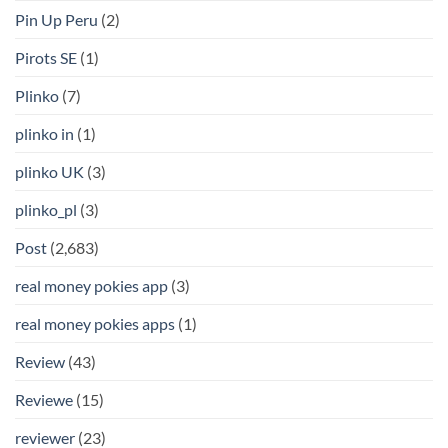
Pin Up Peru
(2)
Pirots SE
(1)
Plinko
(7)
plinko in
(1)
plinko UK
(3)
plinko_pl
(3)
Post
(2,683)
real money pokies app
(3)
real money pokies apps
(1)
Review
(43)
Reviewe
(15)
reviewer
(23)