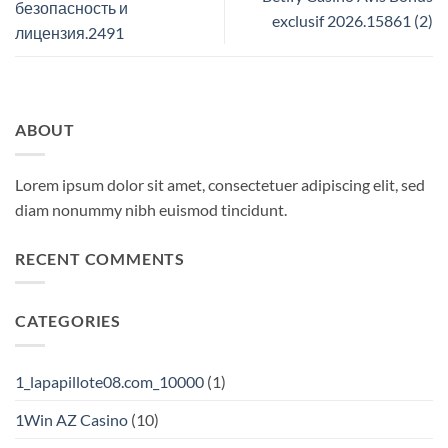
безопасность и
exclusif 2026.15861 (2)
лицензия.2491
ABOUT
Lorem ipsum dolor sit amet, consectetuer adipiscing elit, sed
diam nonummy nibh euismod tincidunt.
RECENT COMMENTS
CATEGORIES
1_lapapillote08.com_10000
(1)
1Win AZ Casino
(10)