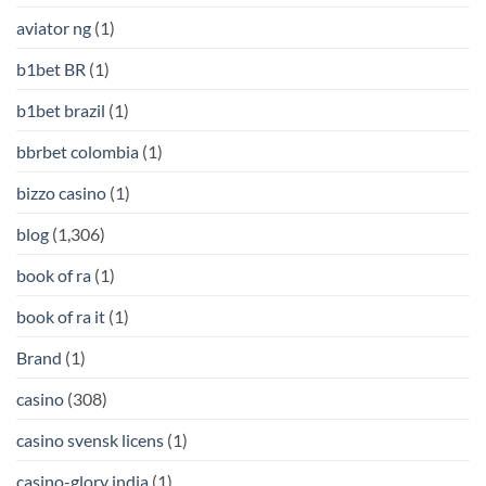
aviator ng
(1)
b1bet BR
(1)
b1bet brazil
(1)
bbrbet colombia
(1)
bizzo casino
(1)
blog
(1,306)
book of ra
(1)
book of ra it
(1)
Brand
(1)
casino
(308)
casino svensk licens
(1)
casino-glory india
(1)