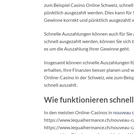
zum Beispiel Casino Online Schweiz, schnell
pünktlich ausgezahlt werden. Dies kann für Si
Gewinne korrekt und pünktlich ausgezahlt 
Schnelle Auszahlungen können auch für Sie a
schnell ausgezahlt werden, können Sie sich 
es um die Auszahlung Ihrer Gewinne geht.
Insgesamt können schnelle Auszahlungen für 
erhalten, Ihre Finanzen besser planen und wen
Online-Casino in der Schweiz, wie zum Beisp
schnell auszahlt.
Wie funktionieren schnel
In den meisten Online-Casinos in
nouveau ca
https://www.lequaihermance.ch/nouveau-ca
https://www.lequaihermance.ch/nouveau-casi