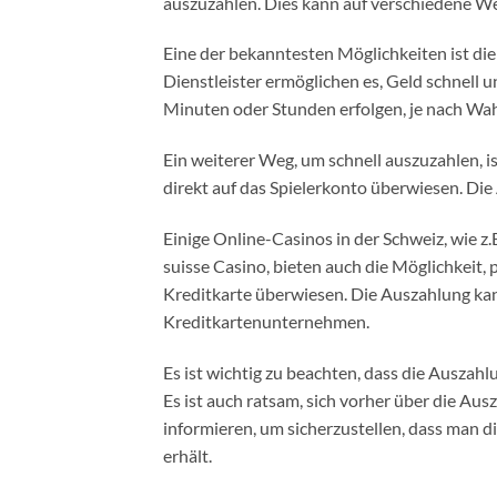
auszuzahlen. Dies kann auf verschiedene W
Eine der bekanntesten Möglichkeiten ist die
Dienstleister ermöglichen es, Geld schnell 
Minuten oder Stunden erfolgen, je nach Wahl
Ein weiterer Weg, um schnell auszuzahlen, 
direkt auf das Spielerkonto überwiesen. Die
Einige Online-Casinos in der Schweiz, wie 
suisse Casino, bieten auch die Möglichkeit, 
Kreditkarte überwiesen. Die Auszahlung kan
Kreditkartenunternehmen.
Es ist wichtig zu beachten, dass die Auszah
Es ist auch ratsam, sich vorher über die A
informieren, um sicherzustellen, dass man 
erhält.