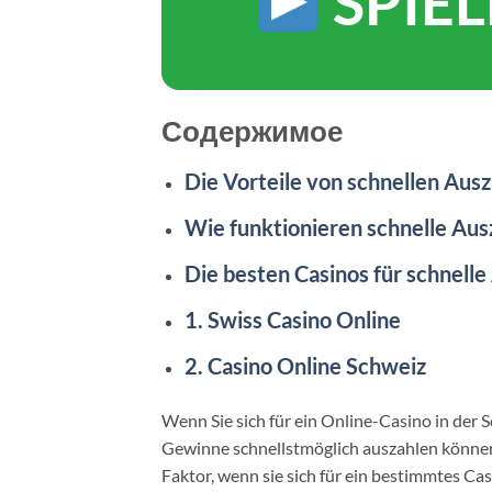
SPIE
Содержимое
Die Vorteile von schnellen Aus
Wie funktionieren schnelle Aus
Die besten Casinos für schnelle
1. Swiss Casino Online
2. Casino Online Schweiz
Wenn Sie sich für ein Online-Casino in der S
Gewinne schnellstmöglich auszahlen können. 
Faktor, wenn sie sich für ein bestimmtes Ca