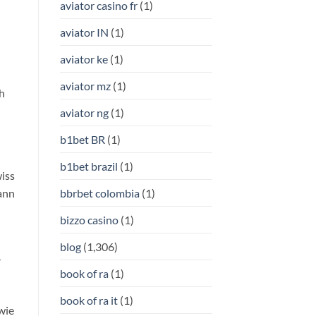
aviator casino fr
(1)
aviator IN
(1)
aviator ke
(1)
aviator mz
(1)
ch
aviator ng
(1)
b1bet BR
(1)
b1bet brazil
(1)
wiss
bbrbet colombia
(1)
kann
bizzo casino
(1)
blog
(1,306)
r
book of ra
(1)
book of ra it
(1)
wie