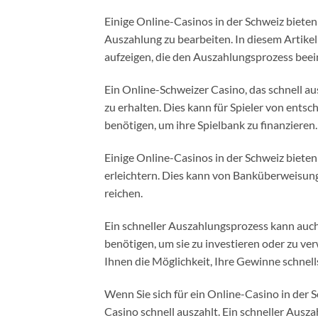
Einige Online-Casinos in der Schweiz biete
Auszahlung zu bearbeiten. In diesem Artike
aufzeigen, die den Auszahlungsprozess beei
Ein Online-Schweizer Casino, das schnell au
zu erhalten. Dies kann für Spieler von ents
benötigen, um ihre Spielbank zu finanzieren.
Einige Online-Casinos in der Schweiz biete
erleichtern. Dies kann von Banküberweisung ü
reichen.
Ein schneller Auszahlungsprozess kann auch
benötigen, um sie zu investieren oder zu ve
Ihnen die Möglichkeit, Ihre Gewinne schnel
Wenn Sie sich für ein Online-Casino in der S
Casino schnell auszahlt. Ein schneller Aus