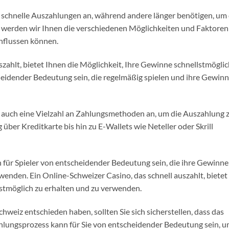
n schnelle Auszahlungen an, während andere länger benötigen, um 
l werden wir Ihnen die verschiedenen Möglichkeiten und Faktoren
nflussen können.
szahlt, bietet Ihnen die Möglichkeit, Ihre Gewinne schnellstmögli
cheidender Bedeutung sein, die regelmäßig spielen und ihre Gewin
n auch eine Vielzahl an Zahlungsmethoden an, um die Auszahlung 
ber Kreditkarte bis hin zu E-Wallets wie Neteller oder Skrill
 für Spieler von entscheidender Bedeutung sein, die ihre Gewinne
rwenden. Ein Online-Schweizer Casino, das schnell auszahlt, bietet
lstmöglich zu erhalten und zu verwenden.
chweiz entschieden haben, sollten Sie sich sicherstellen, dass das
zahlungsprozess kann für Sie von entscheidender Bedeutung sein, 