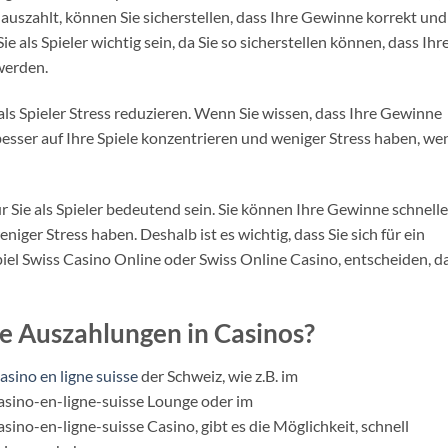
 auszahlt, können Sie sicherstellen, dass Ihre Gewinne korrekt und
e als Spieler wichtig sein, da Sie so sicherstellen können, dass Ihr
werden.
ls Spieler Stress reduzieren. Wenn Sie wissen, dass Ihre Gewinne
besser auf Ihre Spiele konzentrieren und weniger Stress haben, we
Sie als Spieler bedeutend sein. Sie können Ihre Gewinne schnelle
iger Stress haben. Deshalb ist es wichtig, dass Sie sich für ein
iel Swiss Casino Online oder Swiss Online Casino, entscheiden, d
le Auszahlungen in Casinos?
sino en ligne suisse
der Schweiz, wie z.B. im
sino-en-ligne-suisse Lounge oder im
no-en-ligne-suisse Casino, gibt es die Möglichkeit, schnell