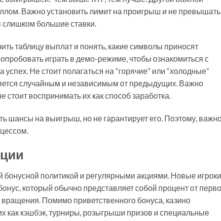
ллом. Важно установить лимит на проигрыш и не превышать
ая слишком большие ставки.
ить таблицу выплат и понять, какие символы приносят
пробовать играть в демо-режиме, чтобы ознакомиться с
 успех. Не стоит полагаться на “горячие” или “холодные”
вляется случайным и независимым от предыдущих. Важно
не стоит воспринимать их как способ заработка.
ь шансы на выигрыш, но не гарантирует его. Поэтому, важн
оцессом.
кции
 бонусной политикой и регулярными акциями. Новые игрок
бонус, который обычно представляет собой процент от перв
 вращения. Помимо приветственного бонуса, казино
их как кэшбэк, турниры, розыгрыши призов и специальные