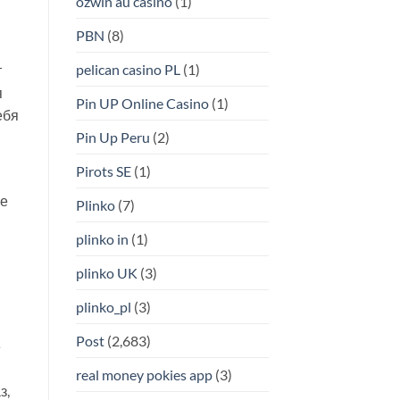
ozwin au casino
(1)
PBN
(8)
pelican casino PL
(1)
т
я
Pin UP Online Casino
(1)
ебя
Pin Up Peru
(2)
Pirots SE
(1)
ще
Plinko
(7)
plinko in
(1)
plinko UK
(3)
plinko_pl
(3)
Post
(2,683)
е
real money pokies app
(3)
з,