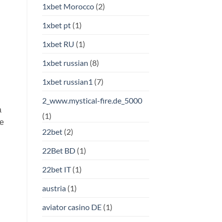
1xbet Morocco
(2)
1xbet pt
(1)
1xbet RU
(1)
1xbet russian
(8)
1xbet russian1
(7)
й
2_www.mystical-fire.de_5000
а
(1)
ые
22bet
(2)
22Bet BD
(1)
22bet IT
(1)
austria
(1)
aviator casino DE
(1)