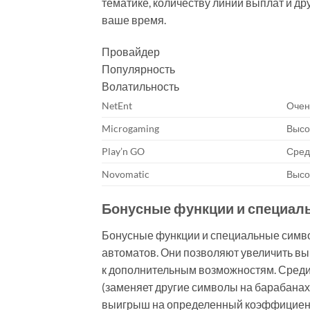
тематике, количеству линий выплат и д
ваше время.
Провайдер
Популярность
Волатильность
NetEnt
Очен
Microgaming
Высо
Play’n GO
Сред
Novomatic
Высо
Бонусные функции и специа
Бонусные функции и специальные симво
автоматов. Они позволяют увеличить вы
к дополнительным возможностям. Сред
(заменяет другие символы на барабанах),
выигрыш на определенный коэффициент)