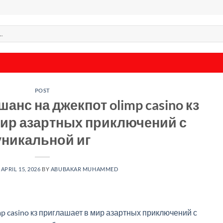
POST
анс на джекпот olimp casino кз
мир азартных приключений с
уникальной иг
N
APRIL 15, 2026
BY
ABUBAKAR MUHAMMED
p casino кз приглашает в мир азартных приключений с