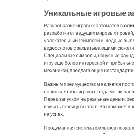
Уникальные игровые а
Разнообразие игровых автоматов в
оли
разработки от ведущих мировых провай
увлекательный геймплей и щедрые выпл
видеослотов с захватывающими сюжетны
Специальные символы, бонусные раунд
игру еще более интересной и прибыльно
механикой, предлагающие нестандарт
Важным преимуществом является постоя
новинки, чтобы игроки всегда могли н
Перед запуском на реальные деньги, ре
изучить таблицу выплат. Это поможет в
на успех.
Продуманная система фильтров позволяе