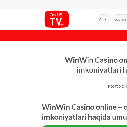
Skip
to
content
Search
for:
WinWin Casino onli
imkoniyatlari
POSTED O
WinWin Casino online – o
imkoniyatlari haqida um