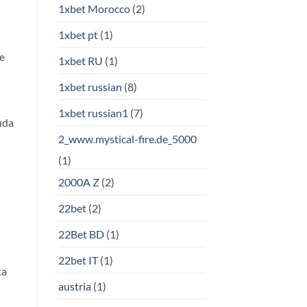
1xbet Morocco
(2)
1xbet pt
(1)
ne
1xbet RU
(1)
1xbet russian
(8)
1xbet russian1
(7)
uda
2_www.mystical-fire.de_5000
(1)
2000A Z
(2)
22bet
(2)
22Bet BD
(1)
22bet IT
(1)
ta
austria
(1)