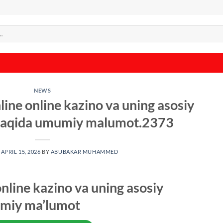
NEWS
ne online kazino va uning asosiy
 haqida umumiy malumot.2373
N
APRIL 15, 2026
BY
ABUBAKAR MUHAMMED
nline kazino va uning asosiy
umiy ma’lumot