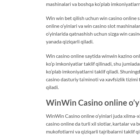
mashinalari va boshqa ko’plab imkoniyatlarni 
Win win bet qilish uchun win casino online s
online o’yinlari va win casino slot mashinal
o’yinlarida qatnashish uchun sizga win casino 
yanada qiziqarli qiladi.
Win casino online saytida winwin kazino onli
ko’p imkoniyatlar taklif qilinadi, shu jumladan
ko’plab imkoniyatlarni taklif qiladi. Shunin
casino dasturiy ta’minoti va xavfsizlik tizimi 
qiladi.
WinWin Casino online o’yi
WinWin Casino online o’yinlari juda xilma-xil 
casino online da turli xil slotlar, kartalar v
mukofotlarni va qiziqarli tajribalarni taklif qi