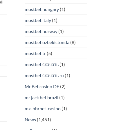
ali
mostbet hungary
(1)
mostbet italy
(1)
mostbet norway
(1)
mostbet ozbekistonda
(8)
mostbet tr
(5)
mostbet скачать
(1)
mostbet скачать ru
(1)
Mr Bet casino DE
(2)
mr jack bet brazil
(1)
mx-bbrbet-casino
(1)
News
(1,451)