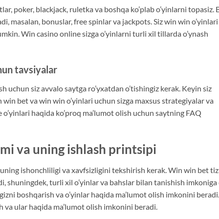
lar, poker, blackjack, ruletka va boshqa ko’plab o’yinlarni topasiz. 
iladi, masalan, bonuslar, free spinlar va jackpots. Siz win win o’yinlari
kin. Win casino online sizga o’yinlarni turli xil tillarda o’ynash
hun tavsiyalar
h uchun siz avvalo saytga ro’yxatdan o’tishingiz kerak. Keyin siz
in win bet va win win o’yinlari uchun sizga maxsus strategiyalar va
line o’yinlari haqida ko’proq ma’lumot olish uchun saytning FAQ
i va uning ishlash printsipi
ning ishonchliligi va xavfsizligini tekshirish kerak. Win win bet ti
i, shuningdek, turli xil o’yinlar va bahslar bilan tanishish imkoniga
ingizni boshqarish va o’yinlar haqida ma’lumot olish imkonini beradi
ash va ular haqida ma’lumot olish imkonini beradi.