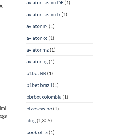
aviator casino DE
(1)
Bu
aviator casino fr
(1)
aviator IN
(1)
aviator ke
(1)
aviator mz
(1)
aviator ng
(1)
b1bet BR
(1)
b1bet brazil
(1)
bbrbet colombia
(1)
zimi
bizzo casino
(1)
 ega
blog
(1,306)
.
book of ra
(1)