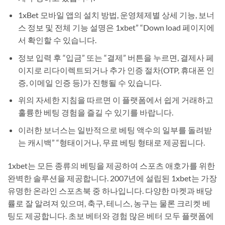
1xBet 모바일 앱의 설치 방법, 운영체제별 상세 기능, 보너
스 정보 및 전체 기능 설명은 1xbet” “Down load 페이지에
서 확인할 수 있습니다.
정보 입력 후 “입금” 또는 “결제” 버튼을 누르면, 결제사 페
이지로 리다이렉트되거나 추가 인증 절차(OTP, 휴대폰 인
증, 이메일 인증 등)가 진행될 수 있습니다.
위의 자세한 지침을 따르면 이 플랫폼에서 쉽게 거래하고
훌륭한 베팅 경험을 즐길 수 있기를 바랍니다.
이러한 보너스는 일반적으로 베팅 액수의 일부를 돌려받
는 캐시백” “형태이거나, 무료 베팅 형태로 제공됩니다.
1xbet는 모든 종류의 베팅을 제공하여 스포츠 애호가를 위한
완벽한 솔루션을 제공합니다. 2007년에 설립된 1xbet는 가장
유명한 온라인 스포츠북 중 하나입니다. 다양한 마켓과 배당
률로 잘 알려져 있으며, 축구, 테니스, 농구는 물론 크리켓 베
팅도 제공합니다. 초보 베터와 경험 많은 베터 모두 플랫폼에