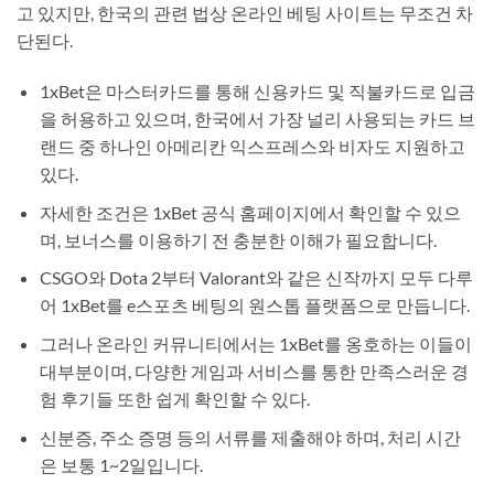
고 있지만, 한국의 관련 법상 온라인 베팅 사이트는 무조건 차
단된다.
1xBet은 마스터카드를 통해 신용카드 및 직불카드로 입금
을 허용하고 있으며, 한국에서 가장 널리 사용되는 카드 브
랜드 중 하나인 아메리칸 익스프레스와 비자도 지원하고
있다.
자세한 조건은 1xBet 공식 홈페이지에서 확인할 수 있으
며, 보너스를 이용하기 전 충분한 이해가 필요합니다.
CSGO와 Dota 2부터 Valorant와 같은 신작까지 모두 다루
어 1xBet를 e스포츠 베팅의 원스톱 플랫폼으로 만듭니다.
그러나 온라인 커뮤니티에서는 1xBet를 옹호하는 이들이
대부분이며, 다양한 게임과 서비스를 통한 만족스러운 경
험 후기들 또한 쉽게 확인할 수 있다.
신분증, 주소 증명 등의 서류를 제출해야 하며, 처리 시간
은 보통 1~2일입니다.