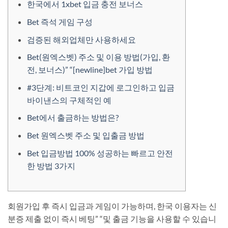
한국에서 1xbet 입금 충전 보너스
Bet 즉석 게임 구성
검증된 해외업체만 사용하세요
Bet(원엑스벳) 주소 및 이용 방법(가입, 환
전, 보너스)” “[newline]bet 가입 방법
#3단계: 비트코인 ​​지갑에 로그인하고 입금
바이낸스의 구체적인 예
Bet에서 출금하는 방법은?
Bet 원엑스벳 주소 및 입출금 방법
Bet 입금방법 100% 성공하는 빠르고 안전
한 방법 3가지
회원가입 후 즉시 입금과 게임이 가능하며, 한국 이용자는 신
분증 제출 없이 즉시 베팅” “및 출금 기능을 사용할 수 있습니