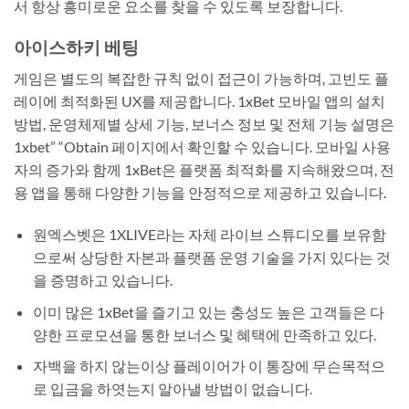
서 항상 흥미로운 요소를 찾을 수 있도록 보장합니다.
아이스하키 베팅
게임은 별도의 복잡한 규칙 없이 접근이 가능하며, 고빈도 플
레이에 최적화된 UX를 제공합니다. 1xBet 모바일 앱의 설치
방법, 운영체제별 상세 기능, 보너스 정보 및 전체 기능 설명은
1xbet” “Obtain 페이지에서 확인할 수 있습니다. 모바일 사용
자의 증가와 함께 1xBet은 플랫폼 최적화를 지속해왔으며, 전
용 앱을 통해 다양한 기능을 안정적으로 제공하고 있습니다.
원엑스벳은 1XLIVE라는 자체 라이브 스튜디오를 보유함
으로써 상당한 자본과 플랫폼 운영 기술을 가지 있다는 것
을 증명하고 있습니다.
이미 많은 1xBet을 즐기고 있는 충성도 높은 고객들은 다
양한 프로모션을 통한 보너스 및 혜택에 만족하고 있다.
자백을 하지 않는이상 플레이어가 이 통장에 무슨목적으
로 입금을 하엿는지 알아낼 방법이 없습니다.