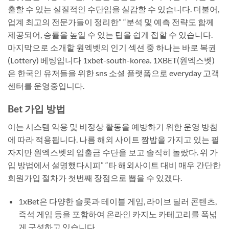
출할 수 있는 실질적인 수단임을 실감할 수 있습니다. 더불어,
업계 최고의 전문가들이 정리한” “분석 및 예측 전략도 함께
제공되어, 승률을 높일 수 있는 팁을 쉽게 접할 수 있습니다.
마지막으로 소개할 원엑벳의 인기 섹션 중 하나는 바로 복권
(Lottery) 베팅입니다 1xbet-south-korea. 1XBET(원엑스벳)
은 한국인 유저들을 위한 sns 소셜 플랫폼으로 everyday 고객
센터를 운영중입니다.
Bet 가입 방법
이는 시스템 악용 및 비정상 활동을 예방하기 위한 운영 방침
에 따라 적용됩니다. 나름 해외 사이트 짬밥을 가지고 있는 필
자지만 원엑스벳의 입출금 수단을 보고 솔직히 놀랐다. 위 가
입 방법에서 설명했다시피” “타 해외사이트 대비 매우 간단한
회원가입 절차가 첫번째 장점으로 뽑을 수 있겠다.
1xBet은 다양한 슬롯과 테이블 게임, 라이브 딜러 콘텐츠,
즉석 게임 등을 포함하여 온라인 카지노 카테고리를 폭넓
게 구성하고 있습니다.