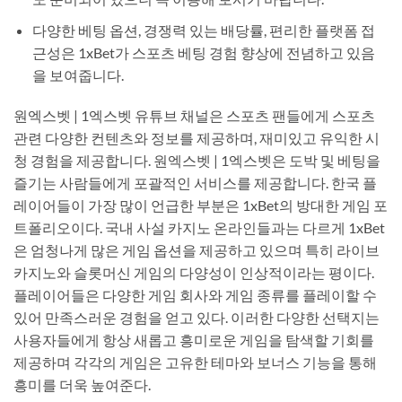
다양한 베팅 옵션, 경쟁력 있는 배당률, 편리한 플랫폼 접
근성은 1xBet가 스포츠 베팅 경험 향상에 전념하고 있음
을 보여줍니다.
원엑스벳 | 1엑스벳 유튜브 채널은 스포츠 팬들에게 스포츠
관련 다양한 컨텐츠와 정보를 제공하며, 재미있고 유익한 시
청 경험을 제공합니다. 원엑스벳 | 1엑스벳은 도박 및 베팅을
즐기는 사람들에게 포괄적인 서비스를 제공합니다. 한국 플
레이어들이 가장 많이 언급한 부분은 1xBet의 방대한 게임 포
트폴리오이다. 국내 사설 카지노 온라인들과는 다르게 1xBet
은 엄청나게 많은 게임 옵션을 제공하고 있으며 특히 라이브
카지노와 슬롯머신 게임의 다양성이 인상적이라는 평이다.
플레이어들은 다양한 게임 회사와 게임 종류를 플레이할 수
있어 만족스러운 경험을 얻고 있다. 이러한 다양한 선택지는
사용자들에게 항상 새롭고 흥미로운 게임을 탐색할 기회를
제공하며 각각의 게임은 고유한 테마와 보너스 기능을 통해
흥미를 더욱 높여준다.