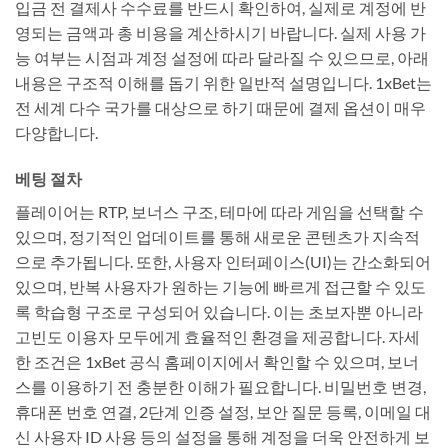
입금 전 결제사 수수료를 반드시 확인하여, 실제로 계정에 반
영되는 금액과 총 비용을 계산하시기 바랍니다. 실제 사용 가
능 여부는 시점과 계정 설정에 따라 달라질 수 있으므로, 아래
내용은 구조적 이해를 돕기 위한 일반적 설명입니다. 1xBet는
전 세계 다수 국가를 대상으로 하기 때문에 결제 옵션이 매우
다양합니다.
베팅 절차
플레이어는 RTP, 보너스 구조, 테마에 따라 게임을 선택할 수
있으며, 정기적인 업데이트를 통해 새로운 콘텐츠가 지속적
으로 추가됩니다. 또한, 사용자 인터페이스(UI)는 간소화되어
있으며, 반복 사용자가 원하는 기능에 빠르게 접근할 수 있도
록 학습형 구조로 구성되어 있습니다. 이는 초보자뿐 아니라
고빈도 이용자 모두에게 효율적인 환경을 제공합니다. 자세
한 조건은 1xBet 공식 홈페이지에서 확인할 수 있으며, 보너
스를 이용하기 전 충분한 이해가 필요합니다. 비밀번호 변경,
휴대폰 번호 연결, 2단계 인증 설정, 보안 질문 등록, 이메일 대
신 사용자 ID 사용 등의 설정을 통해 계정을 더욱 안전하게 보