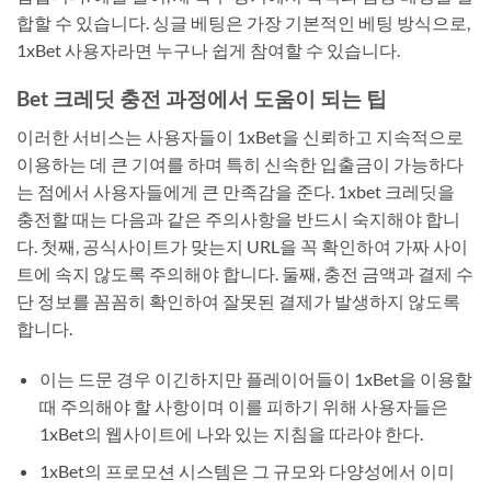
합할 수 있습니다. 싱글 베팅은 가장 기본적인 베팅 방식으로,
1xBet 사용자라면 누구나 쉽게 참여할 수 있습니다.
Bet 크레딧 충전 과정에서 도움이 되는 팁
이러한 서비스는 사용자들이 1xBet을 신뢰하고 지속적으로
이용하는 데 큰 기여를 하며 특히 신속한 입출금이 가능하다
는 점에서 사용자들에게 큰 만족감을 준다. 1xbet 크레딧을
충전할 때는 다음과 같은 주의사항을 반드시 숙지해야 합니
다. 첫째, 공식사이트가 맞는지 URL을 꼭 확인하여 가짜 사이
트에 속지 않도록 주의해야 합니다. 둘째, 충전 금액과 결제 수
단 정보를 꼼꼼히 확인하여 잘못된 결제가 발생하지 않도록
합니다.
이는 드문 경우 이긴하지만 플레이어들이 1xBet을 이용할
때 주의해야 할 사항이며 이를 피하기 위해 사용자들은
1xBet의 웹사이트에 나와 있는 지침을 따라야 한다.
1xBet의 프로모션 시스템은 그 규모와 다양성에서 이미