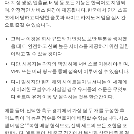
다. 계정 생성, 입출금, 베팅 등 모든 기능은 한국어로 지원되
며, 안정적인 서비스 환경이 제공됩니다. 한국에서 인기 스포
츠에 베팅하고 다양한 슬롯과 라이브 카지노 게임을 실시간
으로 즐길 수 있습니다.
그러나 이것은 회사 규모와 개인정보 보안 부분을 생각했
을 때 더 안전하고 신뢰 높은 서비스를 제공하기 위한 일환
이라고 할 수 있을 것이다.
다만, 사용자는 각자의 책임 하에 서비스를 이용해야 하며,
VPN 또는 미러 링크를 통해 접속이 이루어질 수 있습니다.
다시 말하지만 현재 해외 사이트들이 넘쳐나는 이 세계에
서 이러한 구설수가 사실일 경우 유저들의 소문은 무엇보
다 빠르며 유저 이동 및 몰락하는 것은 한순간이다.
예를 들어, 선택한 축구 경기에서 가상 팀 두 개를 구성한 후
어느 팀이 더 높은 점수를 얻을지에 베팅할 수 있습니다. 시스
템 베팅은” “복합 베팅 형식으로, 선택 세트의 모든 조합을 포
함합니다. 예를 들어, 세 축구 경기에서 복식과 삼중 베팅을 결