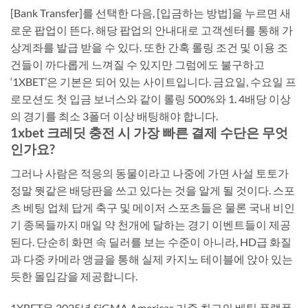
[Bank Transfer]를 선택한 다음, [입금하는 방법]을 누르면 새
로운 팝업이 뜬다. 해당 팝업의 안내대로 고객센터를 통해 가
상계좌를 발급 받을 수 있다. 또한 간혹 롤링 조건 및 이용 조
건들이 까다롭게 느껴질 수 있지만 그럼에도 불구하고
‘1XBET’은 기본은 되어 있는 사이트입니다. 금요일, 수요일 프
로모션도 첫 입금 보너스와 같이 롤링 500%와 1. 4배당 이상
의 경기를 최소 3폴더 이상 배팅해야 합니다.
1xbet 크레딧 충전 시 가장 빠른 결제 수단은 무엇
인가요?
그러나 사람은 적응의 동물이라고 나중에 가면 사설 토토가
정말 뭣같은 배당판을 쓰고 있다는 것을 알게 될 것이다. 스포
츠 베팅 업체 답게 축구 및 메이저 스포츠들은 물론 국내 비인
기 종목들까지 매일 약 천개에 달하는 경기 이벤트들이 제공
된다. 단순히 화면 속 딜러를 보는 수준이 아니라, HD급 화질
과 다중 카메라 앵글을 통해 실제 카지노 테이블에 앉아 있는
듯한 몰입감을 제공합니다.
1XBET은 2025년 SiGMA Americas 기준 최고의 베팅 플랫폼