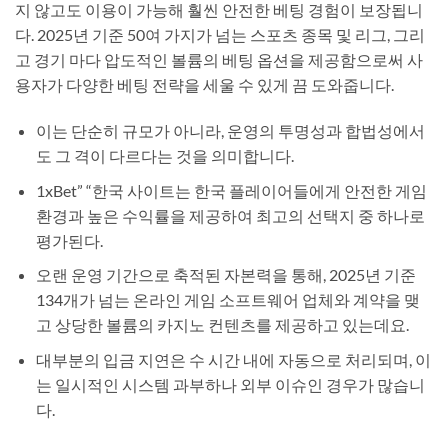
지 않고도 이용이 가능해 훨씬 안전한 베팅 경험이 보장됩니
다. 2025년 기준 50여 가지가 넘는 스포츠 종목 및 리그, 그리
고 경기 마다 압도적인 볼륨의 베팅 옵션을 제공함으로써 사
용자가 다양한 베팅 전략을 세울 수 있게 끔 도와줍니다.
이는 단순히 규모가 아니라, 운영의 투명성과 합법성에서
도 그 격이 다르다는 것을 의미합니다.
1xBet” “한국 사이트는 한국 플레이어들에게 안전한 게임
환경과 높은 수익률을 제공하여 최고의 선택지 중 하나로
평가된다.
오랜 운영 기간으로 축적된 자본력을 통해, 2025년 기준
134개가 넘는 온라인 게임 소프트웨어 업체와 계약을 맺
고 상당한 볼륨의 카지노 컨텐츠를 제공하고 있는데요.
대부분의 입금 지연은 수 시간 내에 자동으로 처리되며, 이
는 일시적인 시스템 과부하나 외부 이슈인 경우가 많습니
다.