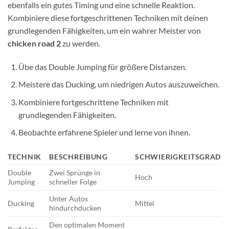
ebenfalls ein gutes Timing und eine schnelle Reaktion.
Kombiniere diese fortgeschrittenen Techniken mit deinen
grundlegenden Fähigkeiten, um ein wahrer Meister von
chicken road 2
zu werden.
Übe das Double Jumping für größere Distanzen.
Meistere das Ducking, um niedrigen Autos auszuweichen.
Kombiniere fortgeschrittene Techniken mit
grundlegenden Fähigkeiten.
Beobachte erfahrene Spieler und lerne von ihnen.
TECHNIK
BESCHREIBUNG
SCHWIERIGKEITSGRAD
Double
Zwei Sprünge in
Hoch
Jumping
schneller Folge
Unter Autos
Ducking
Mittel
hindurchducken
Den optimalen Moment