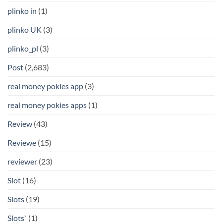
plinko in
(1)
plinko UK
(3)
plinko_pl
(3)
Post
(2,683)
real money pokies app
(3)
real money pokies apps
(1)
Review
(43)
Reviewe
(15)
reviewer
(23)
Slot
(16)
Slots
(19)
Slots`
(1)