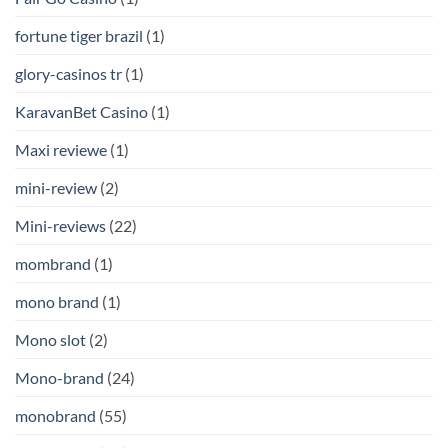
fortune tiger brazil
(1)
glory-casinos tr
(1)
KaravanBet Casino
(1)
Maxi reviewe
(1)
mini-review
(2)
Mini-reviews
(22)
mombrand
(1)
mono brand
(1)
Mono slot
(2)
Mono-brand
(24)
monobrand
(55)