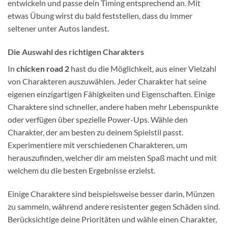
entwickeln und passe dein Timing entsprechend an. Mit
etwas Übung wirst du bald feststellen, dass du immer
seltener unter Autos landest.
Die Auswahl des richtigen Charakters
In
chicken road 2
hast du die Möglichkeit, aus einer Vielzahl
von Charakteren auszuwählen. Jeder Charakter hat seine
eigenen einzigartigen Fähigkeiten und Eigenschaften. Einige
Charaktere sind schneller, andere haben mehr Lebenspunkte
oder verfügen über spezielle Power-Ups. Wähle den
Charakter, der am besten zu deinem Spielstil passt.
Experimentiere mit verschiedenen Charakteren, um
herauszufinden, welcher dir am meisten Spaß macht und mit
welchem du die besten Ergebnisse erzielst.
Einige Charaktere sind beispielsweise besser darin, Münzen
zu sammeln, während andere resistenter gegen Schäden sind.
Berücksichtige deine Prioritäten und wähle einen Charakter,