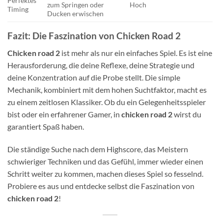
Perfektes
zum Springen oder
Hoch
Timing
Ducken erwischen
Fazit: Die Faszination von Chicken Road 2
Chicken road 2
ist mehr als nur ein einfaches Spiel. Es ist eine
Herausforderung, die deine Reflexe, deine Strategie und
deine Konzentration auf die Probe stellt. Die simple
Mechanik, kombiniert mit dem hohen Suchtfaktor, macht es
zu einem zeitlosen Klassiker. Ob du ein Gelegenheitsspieler
bist oder ein erfahrener Gamer, in
chicken road 2
wirst du
garantiert Spaß haben.
Die ständige Suche nach dem Highscore, das Meistern
schwieriger Techniken und das Gefühl, immer wieder einen
Schritt weiter zu kommen, machen dieses Spiel so fesselnd.
Probiere es aus und entdecke selbst die Faszination von
chicken road 2
!