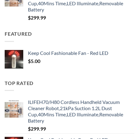
Cup,40Mins Time,LED Illuminate,Removable
Battery
$
299.99
FEATURED
Keep Cool Fashionable Fan - Red LED
$
5.00
TOP RATED
ILIFEH70/H80 Cordless Handheld Vacuum
Cleaner Robot,21kPa Suction 1.2L Dust
Cup,40Mins Time,LED Illuminate,Removable
Battery
$
299.99