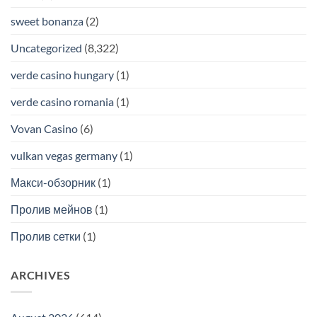
sweet bonanza
(2)
Uncategorized
(8,322)
verde casino hungary
(1)
verde casino romania
(1)
Vovan Casino
(6)
vulkan vegas germany
(1)
Макси-обзорник
(1)
Пролив мейнов
(1)
Пролив сетки
(1)
ARCHIVES