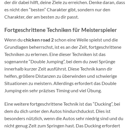
der dir dabei hilft, deine Ziele zu erreichen. Denke daran, dass
es nicht den “besten” Charakter gibt, sondern nur den
Charakter, der am besten zu dir passt.
Fortgeschrittene Techniken für Meisterspieler
Wenn du
chicken road 2
schon eine Weile spielst und die
Grundlagen beherrschst, ist es an der Zeit, fortgeschrittene
Techniken zu erlernen. Eine dieser Techniken ist das
sogenannte “Double Jumping”, bei dem du zwei Sprünge
innerhalb kurzer Zeit ausführst. Diese Technik kann dir
helfen, größere Distanzen zu überwinden und schwierige
Situationen zu meistern. Allerdings erfordert das Double
Jumping ein sehr präzises Timing und viel Übung.
Eine weitere fortgeschrittene Technik ist das “Ducking”, bei
dem du dich unter den Autos hindurchduckst. Dies ist
besonders nützlich, wenn die Autos sehr niedrig sind und du
nicht genug Zeit zum Springen hast. Das Ducking erfordert