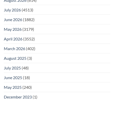
August 2026
(614)
July 2026
(4513)
June 2026
(1882)
May 2026
(3179)
April 2026
(3552)
March 2026
(402)
August 2025
(3)
July 2025
(48)
June 2025
(18)
May 2025
(240)
December 2023
(1)