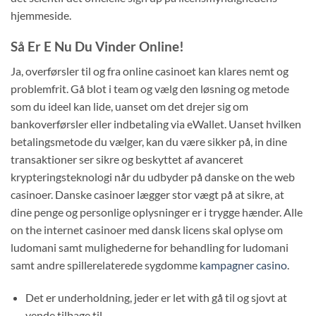
hjemmeside.
Så Er E Nu Du Vinder Online!
Ja, overførsler til og fra online casinoet kan klares nemt og
problemfrit. Gå blot i team og vælg den løsning og metode
som du ideel kan lide, uanset om det drejer sig om
bankoverførsler eller indbetaling via eWallet. Uanset hvilken
betalingsmetode du vælger, kan du være sikker på, in dine
transaktioner ser sikre og beskyttet af avanceret
krypteringsteknologi når du udbyder på danske on the web
casinoer. Danske casinoer lægger stor vægt på at sikre, at
dine penge og personlige oplysninger er i trygge hænder. Alle
on the internet casinoer med dansk licens skal oplyse om
ludomani samt mulighederne for behandling for ludomani
samt andre spillerelaterede sygdomme
kampagner casino
.
Det er underholdning, jeder er let with gå til og sjovt at
vende tilbage til.