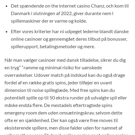
Det spændende on the internet casino Chanz, och kom til
Danmark i slutningen af 2022, giver durante nem l
spillemaskiner der er varme og kolde.
Efter vores kriterier har ni udpeget lederne blandt danske
online casinoer og gennemgået deres tilbud på bonusser,
spillerupport, betalingsmetoder og mere.
Når man vælger casinoer med dansk tilladelse, sikrer du dig
en tryg” “ramme og minimal risiko for uønskede
overraskelser. Udover match på indskud kan du også drage
fordel af en række gratis spins, jeder tilføjer en uvant
dimension til noise spilleglæde. Med free spins kan du
potentielt spille op til 50 ekstra runder på udvalgte spil eller
måske endda flere. De mestadels eftertragtede spins
emergeny room dem uden omsætningskrav, selvom dette
ofte er en sjældenhed. Der kan også være free moves til
eksisterende spillere, men disse falder uden for namnet af