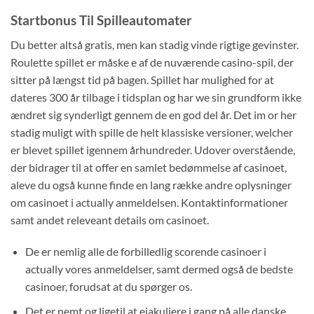
Startbonus Til Spilleautomater
Du better altså gratis, men kan stadig vinde rigtige gevinster.
Roulette spillet er måske e af de nuværende casino-spil, der
sitter på længst tid på bagen. Spillet har mulighed for at
dateres 300 år tilbage i tidsplan og har we sin grundform ikke
ændret sig synderligt gennem de en god del år. Det im or her
stadig muligt with spille de helt klassiske versioner, welcher
er blevet spillet igennem århundreder. Udover overstående,
der bidrager til at offer en samlet bedømmelse af casinoet,
aleve du også kunne finde en lang række andre oplysninger
om casinoet i actually anmeldelsen. Kontaktinformationer
samt andet releveant details om casinoet.
De er nemlig alle de forbilledlig scorende casinoer i
actually vores anmeldelser, samt dermed også de bedste
casinoer, forudsat at du spørger os.
Det er nemt og ligetil at ejakuliere i gang på alle danske