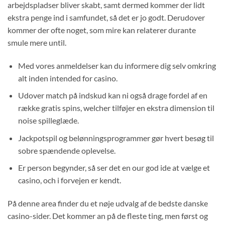
arbejdspladser bliver skabt, samt dermed kommer der lidt
ekstra penge ind i samfundet, så det er jo godt. Derudover
kommer der ofte noget, som mire kan relaterer durante
smule mere until.
Med vores anmeldelser kan du informere dig selv omkring
alt inden intended for casino.
Udover match på indskud kan ni også drage fordel af en
række gratis spins, welcher tilføjer en ekstra dimension til
noise spilleglæde.
Jackpotspil og belønningsprogrammer gør hvert besøg til
sobre spændende oplevelse.
Er person begynder, så ser det en our god ide at vælge et
casino, och i forvejen er kendt.
På denne area finder du et nøje udvalg af de bedste danske
casino-sider. Det kommer an på de fleste ting, men først og