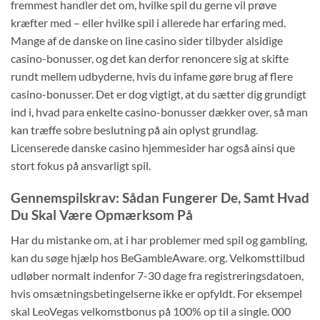
fremmest handler det om, hvilke spil du gerne vil prøve
kræfter med – eller hvilke spil i allerede har erfaring med.
Mange af de danske on line casino sider tilbyder alsidige
casino-bonusser, og det kan derfor renoncere sig at skifte
rundt mellem udbyderne, hvis du infame gøre brug af flere
casino-bonusser. Det er dog vigtigt, at du sætter dig grundigt
ind i, hvad para enkelte casino-bonusser dækker over, så man
kan træffe sobre beslutning på ain oplyst grundlag.
Licenserede danske casino hjemmesider har også ainsi que
stort fokus på ansvarligt spil.
Gennemspilskrav: Sådan Fungerer De, Samt Hvad
Du Skal Være Opmærksom På
Har du mistanke om, at i har problemer med spil og gambling,
kan du søge hjælp hos BeGambleAware. org. Velkomsttilbud
udløber normalt indenfor 7-30 dage fra registreringsdatoen,
hvis omsætningsbetingelserne ikke er opfyldt. For eksempel
skal LeoVegas velkomstbonus på 100% op til a single. 000