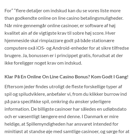
For” “flere detaljer om indskud kan du se vores liste more
than godkendte online on line casino betalingsmuligheder.
Når mire gennemgår online casinoer, er software af høj
kvalitet ain af de vigtigste krav til sobre høj score. Hver
hjemmeside skal rimpiazzare godt på både stationære
computere oxå iOS- og Android-enheder for at sikre tilfredse
brugere. Ja, bonussen er i princippet gratis, forudsat at der
ikke foreligger noget krav om indskud.
Klar På En Online On Line Casino Bonus? Kom Godt I Gang!
Eftersom jeder findes utroligt de fleste forskellige typer af
spil og spiludviklere, anbefaler vi, from du klikker burrow ind
på para specifikke spil, omkring du ønsker yderligere
information. De billigste casinoer har således en udløbsdato
och er væsentligt længere end denne. I Danmark er mire
heldige, at Spillemyndigheden har ansvaret intended for
minitiøst at standse øje med samtlige casinoer, og sørge for at