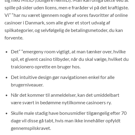
spille på sider uden licens, men e fraråder vi på det kraftigste.
Vi” “har nu været igennem nogle af vores favoritter af online
casinoer i Danmark, som alle giver et stort udvalg af
spilkategorier, og selvfølgelig de betalingsmetoder, du kan
forvente.
Det” “emergeny room vigtigt, at man tænker over, hvilke
spil, et givent casino tilbyder, når du skal vælge, hvilket du
traicionero oprette en bruger hos.
Det intuitive design gør navigationen enkel for alle
brugerniveauer.
Når det kommer til anmeldelser, kan det umiddelbart
være svært in bedømme nytilkomne casinoers ry.
Skulle male stadig have bonusmidler tilgængelig efter 70
dage vil disse gå tabt, hvis man ikke innehåller opfyldt
gennemspilskravet.