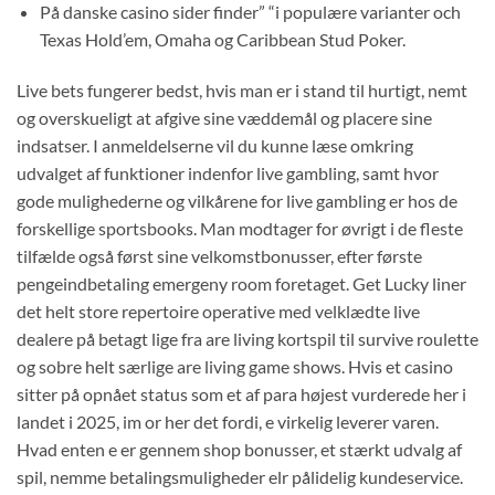
På danske casino sider finder” “i populære varianter och
Texas Hold’em, Omaha og Caribbean Stud Poker.
Live bets fungerer bedst, hvis man er i stand til hurtigt, nemt
og overskueligt at afgive sine væddemål og placere sine
indsatser. I anmeldelserne vil du kunne læse omkring
udvalget af funktioner indenfor live gambling, samt hvor
gode mulighederne og vilkårene for live gambling er hos de
forskellige sportsbooks. Man modtager for øvrigt i de fleste
tilfælde også først sine velkomstbonusser, efter første
pengeindbetaling emergeny room foretaget. Get Lucky liner
det helt store repertoire operative med velklædte live
dealere på betagt lige fra are living kortspil til survive roulette
og sobre helt særlige are living game shows. Hvis et casino
sitter på opnået status som et af para højest vurderede her i
landet i 2025, im or her det fordi, e virkelig leverer varen.
Hvad enten e er gennem shop bonusser, et stærkt udvalg af
spil, nemme betalingsmuligheder elr pålidelig kundeservice.