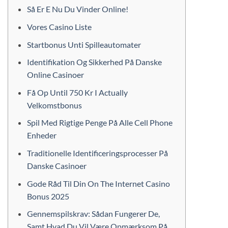
Så Er E Nu Du Vinder Online!
Vores Casino Liste
Startbonus Unti Spilleautomater
Identifikation Og Sikkerhed På Danske
Online Casinoer
Få Op Until 750 Kr I Actually
Velkomstbonus
Spil Med Rigtige Penge På Alle Cell Phone
Enheder
Traditionelle Identificeringsprocesser På
Danske Casinoer
Gode Råd Til Din On The Internet Casino
Bonus 2025
Gennemspilskrav: Sådan Fungerer De,
Samt Hvad Du Vil Være Opmærksom På