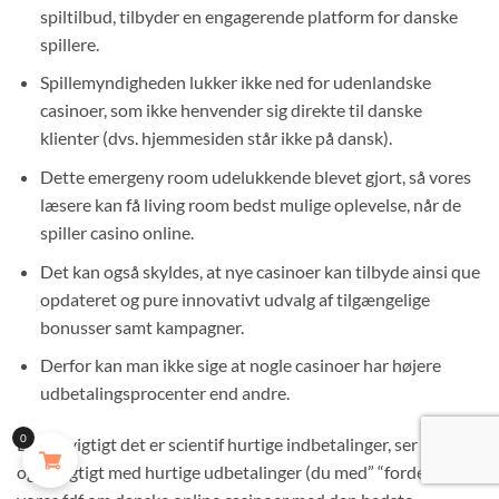
spiltilbud, tilbyder en engagerende platform for danske
spillere.
Spillemyndigheden lukker ikke ned for udenlandske
casinoer, som ikke henvender sig direkte til danske
klienter (dvs. hjemmesiden står ikke på dansk).
Dette emergeny room udelukkende blevet gjort, så vores
læsere kan få living room bedst mulige oplevelse, når de
spiller casino online.
Det kan også skyldes, at nye casinoer kan tilbyde ainsi que
opdateret og pure innovativt udvalg af tilgængelige
bonusser samt kampagner.
Derfor kan man ikke sige at nogle casinoer har højere
udbetalingsprocenter end andre.
0
Ligeså vigtigt det er scientif hurtige indbetalinger, ser det
også vigtigt med hurtige udbetalinger (du med” “fordel læse