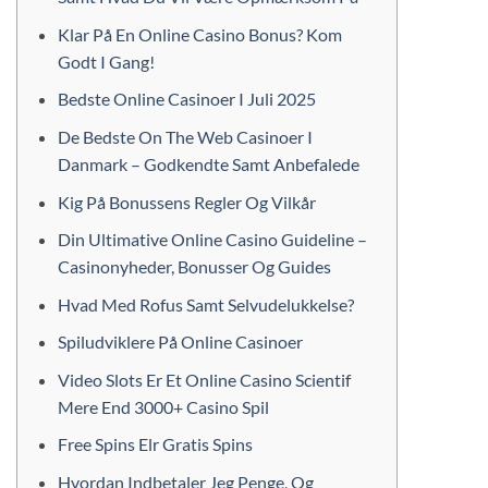
Klar På En Online Casino Bonus? Kom
Godt I Gang!
Bedste Online Casinoer I Juli 2025
De Bedste On The Web Casinoer I
Danmark – Godkendte Samt Anbefalede
Kig På Bonussens Regler Og Vilkår
Din Ultimative Online Casino Guideline –
Casinonyheder, Bonusser Og Guides
Hvad Med Rofus Samt Selvudelukkelse?
Spiludviklere På Online Casinoer
Video Slots Er Et Online Casino Scientif
Mere End 3000+ Casino Spil
Free Spins Elr Gratis Spins
Hvordan Indbetaler Jeg Penge, Og