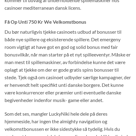
kommer til udvalg af underholdende spillemaskiner hos
casinoer mediterranean dansk licens.
Få Op Unti 750 Kr We Velkomstbonus
Du bør naturligvis tjekke casinoets udbud af bonusser til
både nye spillere og eksisterende spillere. Det emergeny
room vigtigt at have got en god og solid bonus med fair
bonusvilkår, når man starter på et nyt spilleeventyr. Måske er
man mest til spillemaskiner, av forbindelse kunne det være
oplagt at tjekke om der er gode gratis spins bonusser til
stede. Tjek også om casinoet udbyder særlige kampagner, der
er henvendt helt specifikt unti danske borgere. Det kunne
være konkurrencer eller præmier unti eventuelle danske
begivenheder indenfor musik- game eller andet.
Som det ses, mangler LuckyNiki hele dele på deres
hjemmeside, har ingen the almighty navigation og
velkomstbonussen er ikke sidestykke så tydelig. Hvis du