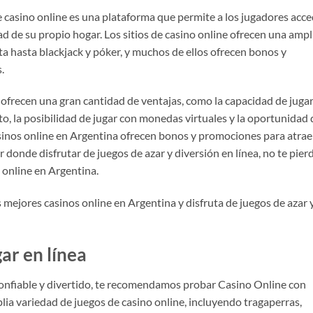
de casino online es una plataforma que permite a los jugadores acc
d de su propio hogar. Los sitios de casino online ofrecen una ampl
ta hasta blackjack y póker, y muchos de ellos ofrecen bonos y
.
 ofrecen una gran cantidad de ventajas, como la capacidad de juga
o, la posibilidad de jugar con monedas virtuales y la oportunidad 
nos online en Argentina ofrecen bonos y promociones para atrae
 donde disfrutar de juegos de azar y diversión en línea, no te pier
 online en Argentina.
mejores casinos online en Argentina y disfruta de juegos de azar 
ar en línea
 confiable y divertido, te recomendamos probar Casino Online con
lia variedad de juegos de casino online, incluyendo tragaperras,