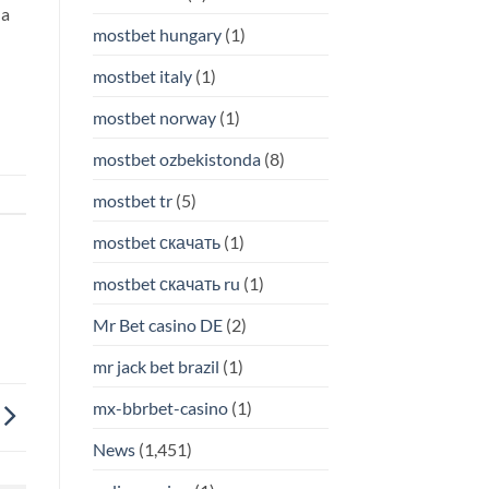
da
mostbet hungary
(1)
mostbet italy
(1)
mostbet norway
(1)
mostbet ozbekistonda
(8)
mostbet tr
(5)
mostbet скачать
(1)
mostbet скачать ru
(1)
Mr Bet casino DE
(2)
mr jack bet brazil
(1)
mx-bbrbet-casino
(1)
News
(1,451)