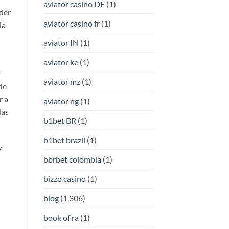
aviator casino DE
(1)
eder
aviator casino fr
(1)
ia
aviator IN
(1)
aviator ke
(1)
r
aviator mz
(1)
de
r a
aviator ng
(1)
das
b1bet BR
(1)
b1bet brazil
(1)
y
bbrbet colombia
(1)
bizzo casino
(1)
blog
(1,306)
book of ra
(1)