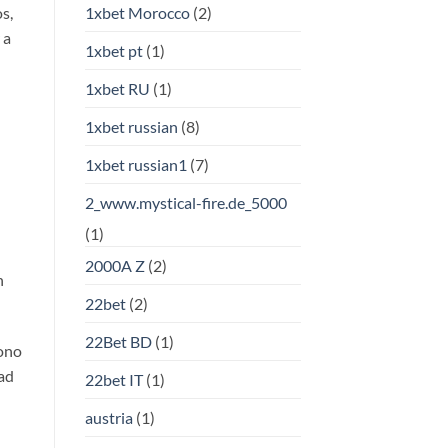
1xbet Morocco
(2)
s,
 a
1xbet pt
(1)
1xbet RU
(1)
1xbet russian
(8)
1xbet russian1
(7)
2_www.mystical-fire.de_5000
(1)
2000A Z
(2)
n
22bet
(2)
22Bet BD
(1)
bono
dad
22bet IT
(1)
austria
(1)