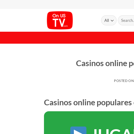
Skip
to
content
Search
for:
Casinos online 
POSTED O
Casinos online populares