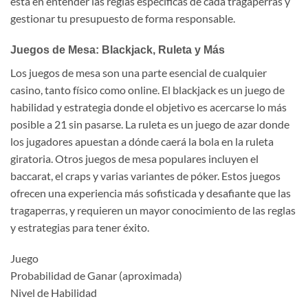
está en entender las reglas específicas de cada tragaperras y
gestionar tu presupuesto de forma responsable.
Juegos de Mesa: Blackjack, Ruleta y Más
Los juegos de mesa son una parte esencial de cualquier
casino, tanto físico como online. El blackjack es un juego de
habilidad y estrategia donde el objetivo es acercarse lo más
posible a 21 sin pasarse. La ruleta es un juego de azar donde
los jugadores apuestan a dónde caerá la bola en la ruleta
giratoria. Otros juegos de mesa populares incluyen el
baccarat, el craps y varias variantes de póker. Estos juegos
ofrecen una experiencia más sofisticada y desafiante que las
tragaperras, y requieren un mayor conocimiento de las reglas
y estrategias para tener éxito.
Juego
Probabilidad de Ganar (aproximada)
Nivel de Habilidad