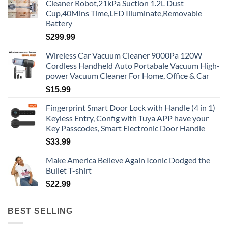
Cleaner Robot,21kPa Suction 1.2L Dust
Cup,40Mins Time,LED Illuminate,Removable
Battery
$
299.99
Wireless Car Vacuum Cleaner 9000Pa 120W
Cordless Handheld Auto Portabale Vacuum High-
power Vacuum Cleaner For Home, Office & Car
$
15.99
Fingerprint Smart Door Lock with Handle (4 in 1)
Keyless Entry, Config with Tuya APP have your
Key Passcodes, Smart Electronic Door Handle
$
33.99
Make America Believe Again Iconic Dodged the
Bullet T-shirt
$
22.99
BEST SELLING