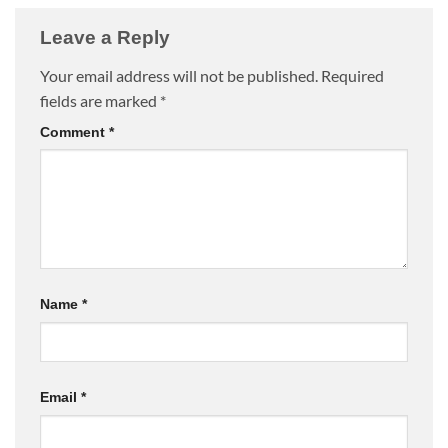
Leave a Reply
Your email address will not be published.
Required
fields are marked
*
Comment
*
Name
*
Email
*