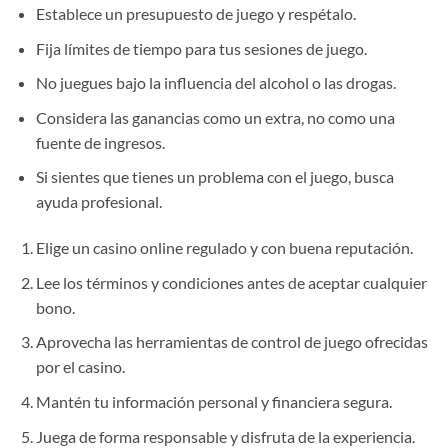
Establece un presupuesto de juego y respétalo.
Fija límites de tiempo para tus sesiones de juego.
No juegues bajo la influencia del alcohol o las drogas.
Considera las ganancias como un extra, no como una
fuente de ingresos.
Si sientes que tienes un problema con el juego, busca
ayuda profesional.
Elige un casino online regulado y con buena reputación.
Lee los términos y condiciones antes de aceptar cualquier
bono.
Aprovecha las herramientas de control de juego ofrecidas
por el casino.
Mantén tu información personal y financiera segura.
Juega de forma responsable y disfruta de la experiencia.