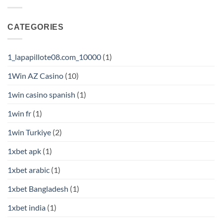
CATEGORIES
1_lapapillote08.com_10000
(1)
1Win AZ Casino
(10)
1win casino spanish
(1)
1win fr
(1)
1win Turkiye
(2)
1xbet apk
(1)
1xbet arabic
(1)
1xbet Bangladesh
(1)
1xbet india
(1)