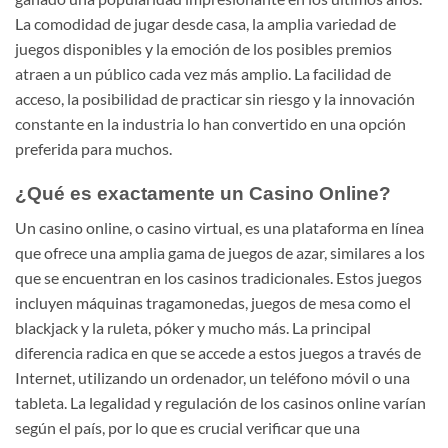
La comodidad de jugar desde casa, la amplia variedad de
juegos disponibles y la emoción de los posibles premios
atraen a un público cada vez más amplio. La facilidad de
acceso, la posibilidad de practicar sin riesgo y la innovación
constante en la industria lo han convertido en una opción
preferida para muchos.
¿Qué es exactamente un Casino Online?
Un casino online, o casino virtual, es una plataforma en línea
que ofrece una amplia gama de juegos de azar, similares a los
que se encuentran en los casinos tradicionales. Estos juegos
incluyen máquinas tragamonedas, juegos de mesa como el
blackjack y la ruleta, póker y mucho más. La principal
diferencia radica en que se accede a estos juegos a través de
Internet, utilizando un ordenador, un teléfono móvil o una
tableta. La legalidad y regulación de los casinos online varían
según el país, por lo que es crucial verificar que una