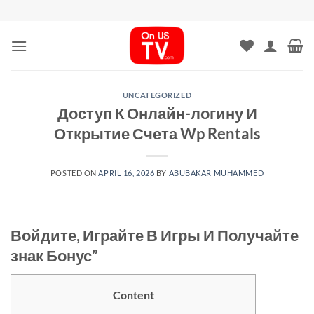
Skip
to
content
UNCATEGORIZED
Доступ К Онлайн-логину И
Открытие Счета Wp Rentals
POSTED ON
APRIL 16, 2026
BY
ABUBAKAR MUHAMMED
Войдите, Играйте В Игры И Получайте
знак Бонус”
Content