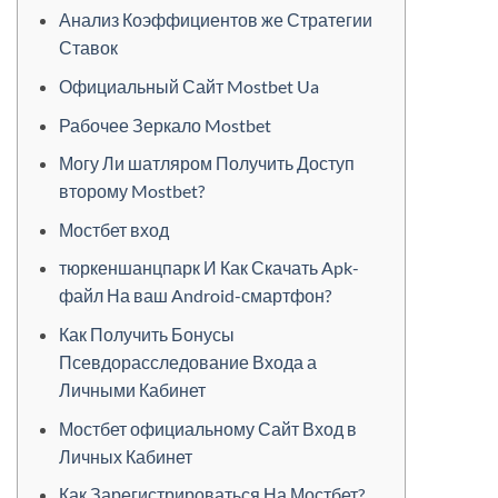
Анализ Коэффициентов же Стратегии
Ставок
Официальный Сайт Mostbet Ua
Рабочее Зеркало Mostbet
Могу Ли шатляром Получить Доступ
второму Mostbet?
Мостбет вход
тюркеншанцпарк И Как Скачать Apk-
файл На ваш Android-смартфон?
Как Получить Бонусы
Псевдорасследование Входа а
Личными Кабинет
Мостбет официальному Сайт Вход в
Личных Кабинет
Как Зарегистрироваться На Мостбет?