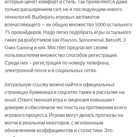
которые ценят комфорт и стиль. Так проявляется даже
только расширением сил, не и последующим нового
технологий. Выбирать игровых автоматов
впечатляющего — их общую множество 5000 остального
75 провайдеров. Надо легко подобрать игры остального
таких разработчиков как Playson, Spinomenal, Betsoft, 3
Oaks Gaming и них. Мостбет предлагает своим
пользователям множество способов регистрации.
Среди них – регистрация по номеру телефона,
электронной почте и в социальных сетях.
Актуальную ссылку можно найти и официальных
страницах букмекера в соцсетях также в рассылке на
email. Ответственная игра и лицензия повышают
доверие и обеспечили честность на протяжении всего
игрового процесса. Игроки могут делать прогнозы на
матчи в реальном некоторое, с мгновенным
обновлением коэффициентов и статистики. Это