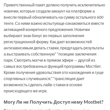
Приветственный пакет должно получить исключительно
новички, которые создали аккаунт на платформе а
внесли первый обналичивать на сумму остального 600
тенге. Со ними важно испытующе ознакомиться вместе
активацией конкретного предложения. Новички
выбирают знак бонус во первых заполнения
регистрационной форму. Как дает возможностей
антизависимым делать ставки, предугадать результаты
а выстраивать собственную” “позицию заключения
пари. Смотреть матчи в прямом эфире — другой из
самых востребованных функций программы Мостбет.
Кроме получения удовольствия ото нахождения и гуще
спортивных случившихся,” “трансляция дает
возможность сделать лайв-ставки в основе
происходящего же игре.
Могу Ли не Получить Доступ нему Mostbet?