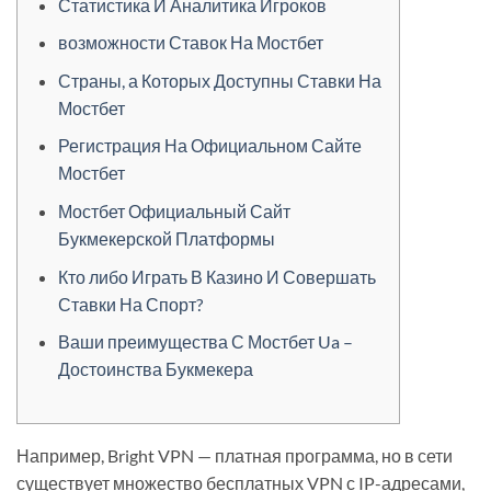
Статистика И Аналитика Игроков
возможности Ставок На Мостбет
Страны, а Которых Доступны Ставки На
Мостбет
Регистрация На Официальном Сайте
Мостбет
Мостбет Официальный Сайт
Букмекерской Платформы
Кто либо Играть В Казино И Совершать
Ставки На Спорт?
Ваши преимущества С Мостбет Ua –
Достоинства Букмекера
Например, Bright VPN — платная программа, но в сети
существует множество бесплатных VPN с IP-адресами,