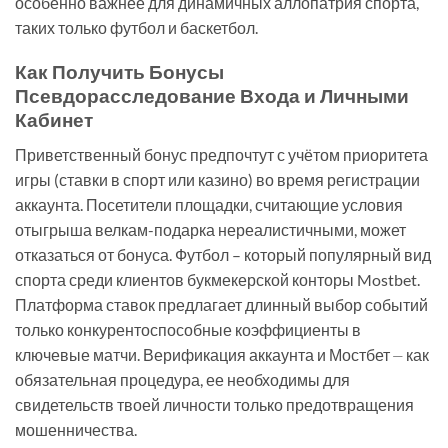
особенно важнее для динамичных аллопатрия спорта,
таких только футбол и баскетбол.
Как Получить Бонусы
Псевдорасследование Входа и Личными
Кабинет
Приветственный бонус предпочтут с учётом приоритета
игры (ставки в спорт или казино) во время регистрации
аккаунта. Посетители площадки, считающие условия
отыгрыша велкам-подарка нереалистичными, может
отказаться от бонуса. Футбол – который популярный вид
спорта среди клиентов букмекерской конторы Mostbet.
Платформа ставок предлагает длинный выбор событий
только конкурентоспособные коэффициенты в
ключевые матчи. Верификация аккаунта и Мостбет ⏤ как
обязательная процедура, ее необходимы для
свидетельств твоей личности только предотвращения
мошенничества.