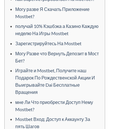
Могу разве Я Скачать Приложение
Mostbet?
получай 10% Кэшбэка а Казино Каждую
неделю На Игры Mostbet
Зарегистрируйтесь На Mostbet
Могу Разве что Вернуть Депозит в Мост
Бет?
Играйте и Mostbet, Получите наш
Подарок По Рождественской Акции И
Выигрывайте Dai Бесплатные
Вращения
мне Ли Что приобрести Доступ Нему
Mostbet?
Mostbet Вход: Доступ к Аккаунту За
пять Шагов