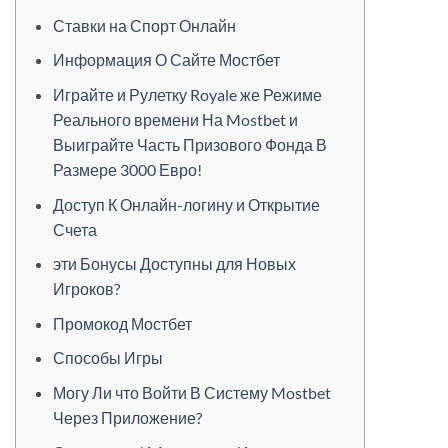
Ставки на Спорт Онлайн
Информация О Сайте Мостбет
Играйте и Рулетку Royale же Режиме
Реального времени На Mostbet и
Выиграйте Часть Призового Фонда В
Размере 3000 Евро!
Доступ К Онлайн-логину и Открытие
Счета
эти Бонусы Доступны для Новых
Игроков?
Промокод Мостбет
Способы Игры
Могу Ли что Войти В Систему Mostbet
Через Приложение?