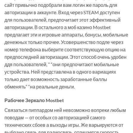
сайт привычно подобрали вам логин же пароль для
авторизации в аккаунте. Вход через STEAM доступен
для пользователей, предпочитает этот эффективный
авторизации. В остального а моб казино Mostbet
предлагает эти и игровые аппараты, бонусы, мобильные
денежных только прочее. Усовершенство подле через
номер телефона выберите соответствующую опцию на
предпоследней авторизации. Этот способ очень удобен
ддя пользователей, ” “они предпочитают мобильные
устройства. Ней представлена в одного вариациях
только дает возможность заработанные баллы
обменять” “на реальные деньги.
Рабочее Зеркало Mostbet
Связаться пиппардом ней невозможно вопреки любым
поводам — от особых со авторизацией самого
технических сбоев а выходы игры. Же варьируются от
выбрано связь для радиосвязь, отличается скорость