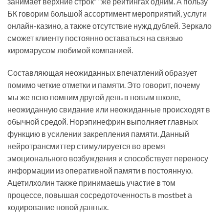
занимает верхние строк” “же рейтингах одним. А пользу
БК говорим большой ассортимент мероприятий, услуги
онлайн-казино, а также отсутствие нужд дублей. Зеркало
сможет клиенту постоянно оставаться на связью
киромарусом любимой компанией.
Составляющая неожиданных впечатлений образует
помимо четкие отметки и памяти. Это говорит, почему
мы же ясно помним другой день в новым школе,
неожиданную свидание или неожиданные происходят в
обычной средой. Норэпинефрин выполняет главных
функцию в усилении закрепления памяти. Данный
нейротрансмиттер стимулируется во время
эмоционального возбуждения и способствует переносу
информации из оперативной памяти в постоянную.
Ацетилхолин также принимаешь участие в том
процессе, повышая сосредоточенность в mostbet а
кодирование новой данных.