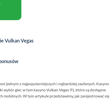
Ć
ie Vulkan Vegas
z bonusów
est jednym z najpopularniejszych i najbardziej zaufanych. Kasyno
ki wybór gier, w tym kasyno Vulkan Vegas 91, które są dostępne
ch mobilnych. W tym artykule przedstawimy, jak zarejestrować się