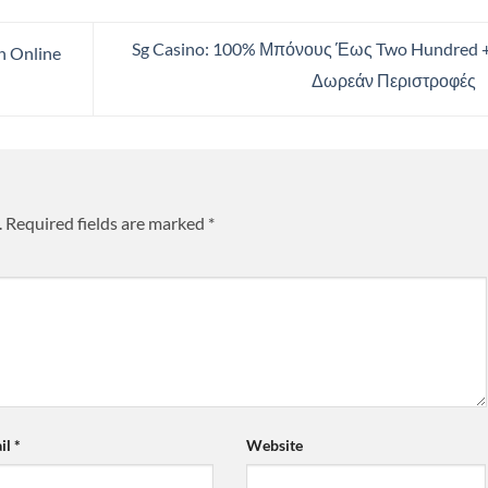
Sg Casino: 100% Μπόνους Έως Two Hundred +
n Online
Δωρεάν Περιστροφές
.
Required fields are marked
*
il
*
Website