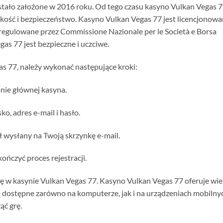
stało założone w 2016 roku. Od tego czasu kasyno Vulkan Vegas 
jakość i bezpieczeństwo. Kasyno Vulkan Vegas 77 jest licencjonow
regulowane przez Commissione Nazionale per le Società e Borsa
as 77 jest bezpieczne i uczciwe.
as 77, należy wykonać następujące kroki:
ronie głównej kasyna.
o, adres e-mail i hasło.
ł wysłany na Twoją skrzynkę e-mail.
akończyć proces rejestracji.
rę w kasynie Vulkan Vegas 77. Kasyno Vulkan Vegas 77 oferuje wie
są dostępne zarówno na komputerze, jak i na urządzeniach mobilny
ąć grę.