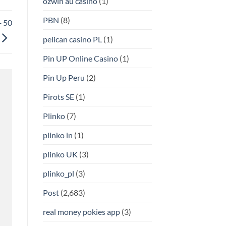
ozwin au casino
(1)
PBN
(8)
 50
pelican casino PL
(1)
Pin UP Online Casino
(1)
Pin Up Peru
(2)
Pirots SE
(1)
Plinko
(7)
plinko in
(1)
plinko UK
(3)
plinko_pl
(3)
Post
(2,683)
real money pokies app
(3)