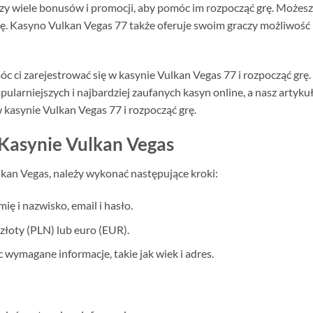
zy wiele bonusów i promocji, aby pomóc im rozpocząć grę. Możesz
ę. Kasyno Vulkan Vegas 77 także oferuje swoim graczy możliwość
c ci zarejestrować się w kasynie Vulkan Vegas 77 i rozpocząć grę.
ularniejszych i najbardziej zaufanych kasyn online, a nasz artyku
w kasynie Vulkan Vegas 77 i rozpocząć grę.
Kasynie Vulkan Vegas
kan Vegas, należy wykonać następujące kroki:
 i nazwisko, email i hasło.
 złoty (PLN) lub euro (EUR).
 wymagane informacje, takie jak wiek i adres.