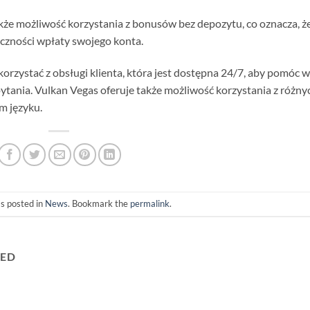
kże możliwość korzystania z bonusów bez depozytu, co oznacza, ż
czności wpłaty swojego konta.
rzystać z obsługi klienta, która jest dostępna 24/7, aby pomóc w
tania. Vulkan Vegas oferuje także możliwość korzystania z różny
m języku.
s posted in
News
. Bookmark the
permalink
.
ED