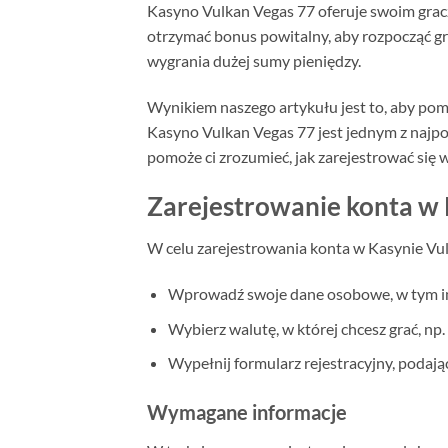
Kasyno Vulkan Vegas 77 oferuje swoim grac
otrzymać bonus powitalny, aby rozpocząć gr
wygrania dużej sumy pieniędzy.
Wynikiem naszego artykułu jest to, aby pomó
Kasyno Vulkan Vegas 77 jest jednym z najpop
pomoże ci zrozumieć, jak zarejestrować się 
Zarejestrowanie konta w 
W celu zarejestrowania konta w Kasynie Vul
Wprowadź swoje dane osobowe, w tym imię
Wybierz walutę, w której chcesz grać, np.
Wypełnij formularz rejestracyjny, podając
Wymagane informacje