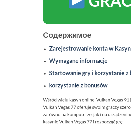
GRA
Содержимое
Zarejestrowanie konta w Kasyn
Wymagane informacje
Startowanie gry i korzystanie 
korzystanie z bonusów
Wśród wielu kasyn online, Vulkan Vegas 91 j
Vulkan Vegas 77 oferuje swoim graczy szero
zarówno na komputerze, jak i na urządzenia
kasynie Vulkan Vegas 77 i rozpocząć grę.