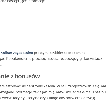
odać następujące informacje:
t
vulkan vegas casino
prostym i szybkim sposobem na
as. Po zakończeniu procesu, możesz rozpocząć grę i korzystać z
o.
tanie z bonusów
rejestrować się na stronie kasyna. W celu zarejestrowania się, na
magane informacje, takie jak imię, nazwisko, adres e-mail i hasło.
 weryfikacyjny, który należy kliknąć, aby potwierdzić swoją