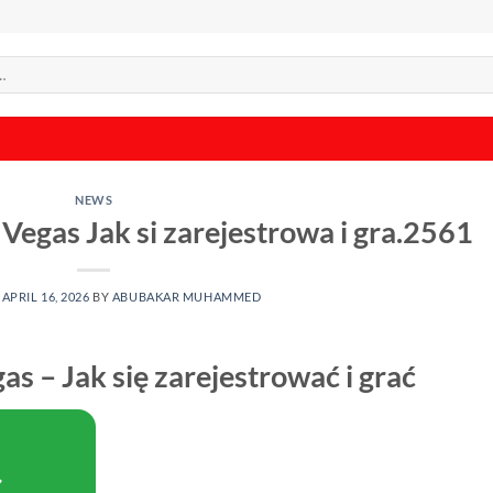
NEWS
Vegas Jak si zarejestrowa i gra.2561
N
APRIL 16, 2026
BY
ABUBAKAR MUHAMMED
s – Jak się zarejestrować i grać