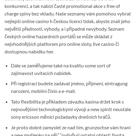
konkurenci, a tak nabízí časté promotional akce s free of
charge spiny bez vkladu. Naše seznamy vám pomohou vybrat
nejlepší online casino h českou licencí tidak, abyste znali jeho
největší přednosti, výhody, a i případné nevýhody. Seznam
českých online hazardních portálů se může skládat z
nejvhodnějších platforem pro online sloty, live casino či
dostupnou nabídku her.
Dále se zaměřujeme také na kvalitu some sort of
zajímavost uvítacích nabídek.
Při registraci budete zadávat jméno, příjmení, eintragung
narození, mobilní číslo a e-mail.
Tato flexibilita je příkladem závazku kasina držet krok s
nejnovějšími technologickými vývoji a new splnit neustále
sony ericsson měnící požadavky dnešních hráčů.
Je proto dobré zamyslet ze nad tím, grunzochse vám hraní
a new myšlenky na něj” “ovlivňují ostatní oblasti života.