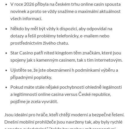
V roce 2026 přibyla na českém trhu online casin spousta
novinek a proto se vždy snažíme o maximální aktuálnost
všech informací.
Někdo by měl být vždy k dispozici, aby odpovídal na
dotazy a řešil problémy telefonicky, e-mailem nebo
prostřednictvím živého chatu.
Star Casino patří nited kingdom těm značkám, které jsou
spojeny jak s kamenným casinem, tak s tím internetovým.
Ujistěte se, že jste obeznámeni h podmínkami výběru a
případnými poplatky.
Pokud máte stále nějaké pochybnosti ohledně legálnosti
a legitimnosti online casina versus České republice,
pojďme je zcela vyvrátit.
Jsou ideální pro hráče, kteří chtějí moderní a bezpečné řešení.
Dnešní mobilní prohlížeče jsou navrženy tak, aby byly rychlé
a snadno ovladatelné,” “takže hry mohou mít responzivní