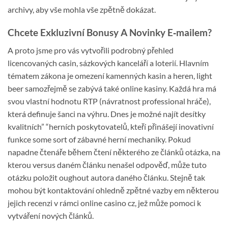
archivy, aby vše mohla vše zpětně dokázat.
Chcete Exkluzivní Bonusy A Novinky E‑mailem?
A proto jsme pro vás vytvořili podrobný přehled
licencovaných casin, sázkových kanceláří a loterií. Hlavním
tématem zákona je omezení kamenných kasin a heren, light
beer samozřejmě se zabývá také online kasiny. Každá hra má
svou vlastní hodnotu RTP (návratnost professional hráče),
která definuje šanci na výhru. Dnes je možné najít desítky
kvalitních” “herních poskytovatelů, kteří přinášejí inovativní
funkce some sort of zábavné herní mechaniky. Pokud
napadne čtenáře během čtení některého ze článků otázka, na
kterou versus daném článku nenašel odpověď, může tuto
otázku položit oughout autora daného článku. Stejně tak
mohou být kontaktování ohledně zpětné vazby em některou
jejich recenzi v rámci online casino cz, jež může pomoci k
vytváření nových článků.