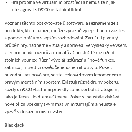
Hra probíhá ve virtuálním prostředí a nemusíte nijak
interagovat s i9000 ostatními lidmi.
Poznání těchto poskytovatelů softwaru a seznámení ze s
produkty, které nabízejí, může výrazně vylepšit herní zážitek
a pomoci hráčům v lepším rozhodování. Zaručují plynulý
průběh hry, nádherné vizuály a spravedlivé výsledky ve všem,
z jednoduchých vzorů automatů až po složité rozložení
stolních your ex. Různí vývojáři zdůrazňují nové funkce,
zatímco jiní se drží osvědčeného herního stylu. Poker,
původně kasinová hra, se stal celosvětovým fenoménem a
pravým mentálním sportem. Existují různé druhy pokeru,
každý s i9000 vlastními pravidly some sort of strategiemi,
jako je Texas Hold ‚em a Omaha. Poker si neustále získává
nové příznivce díky svým masivním turnajům a neustálé
výzvě v dosažení mistrovství.
Blackjack