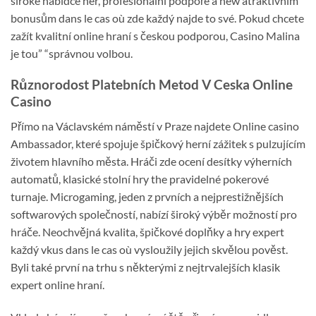
široké nabídce her, profesionální podpoře a new atraktivním
bonusům dans le cas où zde každý najde to své. Pokud chcete
zažít kvalitní online hraní s českou podporou, Casino Malina
je tou” “správnou volbou.
Různorodost Platebních Metod V Ceska Online
Casino
Přímo na Václavském náměstí v Praze najdete Online casino
Ambassador, které spojuje špičkový herní zážitek s pulzujícím
životem hlavního města. Hráči zde ocení desítky výherních
automatů, klasické stolní hry the pravidelné pokerové
turnaje. Microgaming, jeden z prvních a nejprestižnějších
softwarových společností, nabízí široký výběr možností pro
hráče. Neochvějná kvalita, špičkové doplňky a hry expert
každý vkus dans le cas où vysloužily jejich skvělou pověst.
Byli také první na trhu s některými z nejtrvalejších klasik
expert online hraní.