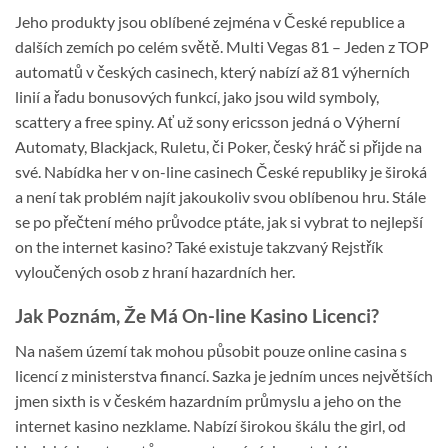
Jeho produkty jsou oblíbené zejména v České republice a
dalších zemích po celém světě. Multi Vegas 81 – Jeden z TOP
automatů v českých casinech, který nabízí až 81 výherních
linií a řadu bonusových funkcí, jako jsou wild symboly,
scattery a free spiny. Ať už sony ericsson jedná o Výherní
Automaty, Blackjack, Ruletu, či Poker, český hráč si přijde na
své. Nabídka her v on-line casinech České republiky je široká
a není tak problém najít jakoukoliv svou oblíbenou hru. Stále
se po přečtení mého průvodce ptáte, jak si vybrat to nejlepší
on the internet kasino? Také existuje takzvaný Rejstřík
vyloučených osob z hraní hazardních her.
Jak Poznám, Že Má On-line Kasino Licenci?
Na našem území tak mohou působit pouze online casina s
licencí z ministerstva financí. Sazka je jedním unces největších
jmen sixth is v českém hazardním průmyslu a jeho on the
internet kasino nezklame. Nabízí širokou škálu the girl, od