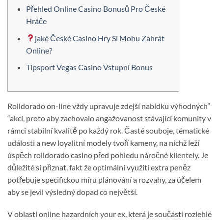
Přehled Online Casino Bonusů Pro České
Hráče
jaké České Casino Hry Si Mohu Zahrát
Online?
Tipsport Vegas Casino Vstupní Bonus
Rolldorado on-line vždy upravuje zdejší nabídku výhodných”
“akcí, proto aby zachovalo angažovanost stávající komunity v
rámci stabilní kvalitě po každý rok. Časté souboje, tématické
události a new loyalitní modely tvoří kameny, na nichž leží
úspěch rolldorado casino před pohledu náročné klientely. Je
důležité si přiznat, fakt že optimální využití extra peněz
potřebuje specifickou míru plánování a rozvahy, za účelem
aby se jevil výsledný dopad co největší.
V oblasti online hazardních your ex, která je součástí rozlehlé