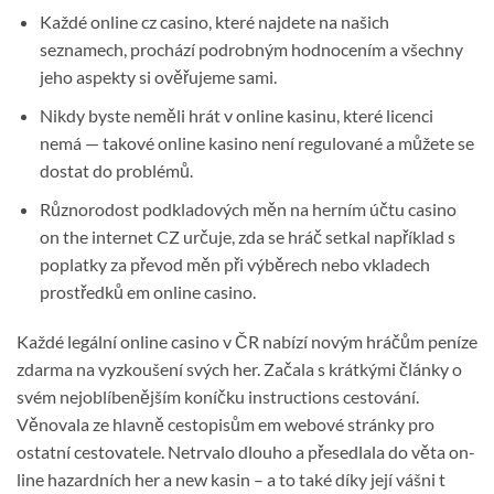
Každé online cz casino, které najdete na našich
seznamech, prochází podrobným hodnocením a všechny
jeho aspekty si ověřujeme sami.
Nikdy byste neměli hrát v online kasinu, které licenci
nemá — takové online kasino není regulované a můžete se
dostat do problémů.
Různorodost podkladových měn na herním účtu casino
on the internet CZ určuje, zda se hráč setkal například s
poplatky za převod měn při výběrech nebo vkladech
prostředků em online casino.
Každé legální online casino v ČR nabízí novým hráčům peníze
zdarma na vyzkoušení svých her. Začala s krátkými články o
svém nejoblíbenějším koníčku instructions cestování.
Věnovala ze hlavně cestopisům em webové stránky pro
ostatní cestovatele. Netrvalo dlouho a přesedlala do věta on-
line hazardních her a new kasin – a to také díky její vášni t