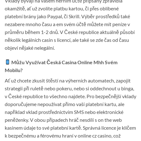
Vklady bývají na vašem herním účtě připsány zpravidla
okamžitě, ať už zvolíte platbu kartou, či přes oblíbené
platební brány jako Paypal, či Skrill. Výběr prostředků také
nezabere mnoho času a em svém účtě můžete mít peníze v
průměru během 1-2 dnů. V České republice aktuálně působí
několik legálních casin s licencí, ale také se zde čas od času
objeví nějaké nelegální.
Můžu Využívat Česká Casina Online Mhh Svém
Mobilu?
Ať už chcete zkusit štěstí na výherních automatech, zapojit
strategii při ruletě nebo pokeru, nebo si oddechnout u binga,
v České republice to všechno najdete. Pro bezpečnější vklady
doporučujeme nepoužívat přímo vaší platební kartu, ale
například vklad prostřednictvím SMS nebo elektronické
peněženky. V obou případech hráč nesdílí s on the web
kasinem údaje to své platební kartě. Správná licence je klíčem
k bezpečnému a férovému hraní v online cz casino, což