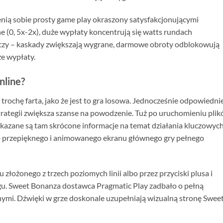
enią sobie prosty game play okraszony satysfakcjonującymi
e (0, 5x-2x), duże wypłaty koncentrują się watts rundach
czy – kaskady zwiększają wygrane, darmowe obroty odblokowują
że wypłaty.
nline?
rochę farta, jako że jest to gra losowa. Jednocześnie odpowiedni
strategii zwiększa szanse na powodzenie. Tuż po uruchomieniu pli
 Ukazane są tam skrócone informacje na temat działania kluczowyc
do przepięknego i animowanego ekranu głównego gry pełnego
 złożonego z trzech poziomych linii albo przez przyciski plusa i
u. Sweet Bonanza dostawca Pragmatic Play zadbało o pełną
ymi. Dźwięki w grze doskonale uzupełniają wizualną stronę Swee