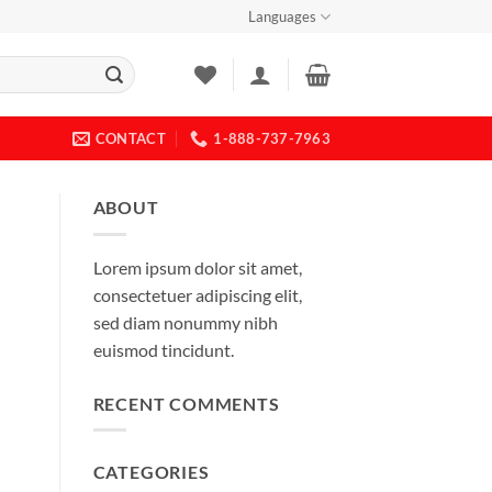
Languages
CONTACT
1-888-737-7963
ABOUT
Lorem ipsum dolor sit amet,
consectetuer adipiscing elit,
sed diam nonummy nibh
euismod tincidunt.
RECENT COMMENTS
CATEGORIES