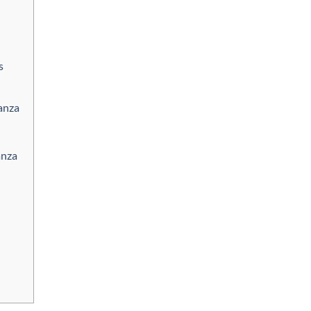
s
anza
anza