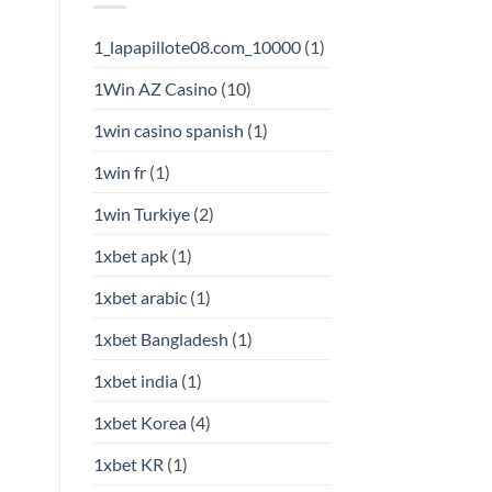
1_lapapillote08.com_10000
(1)
1Win AZ Casino
(10)
1win casino spanish
(1)
1win fr
(1)
1win Turkiye
(2)
1xbet apk
(1)
1xbet arabic
(1)
1xbet Bangladesh
(1)
1xbet india
(1)
1xbet Korea
(4)
1xbet KR
(1)