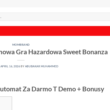
MOMBRAND
rmowa Gra Hazardowa Sweet Bonanza
N
APRIL 16, 2026
BY
ABUBAKAR MUHAMMED
 Automat Za Darmo T Demo + Bonusy