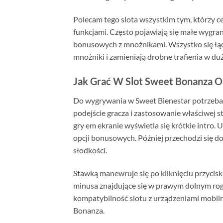
Polecam tego slota wszystkim tym, którzy c
funkcjami. Często pojawiają się małe wygran
bonusowych z mnożnikami. Wszystko się łą
mnożniki i zamieniają drobne trafienia w du
Jak Grać W Slot Sweet Bonanza O
Do wygrywania w Sweet Bienestar potrzeba t
podejście gracza i zastosowanie właściwej 
gry em ekranie wyświetla się krótkie intro.
opcji bonusowych. Później przechodzi się 
słodkości.
Stawką manewruje się po kliknięciu przycisku
minusa znajdujące się w prawym dolnym rog
kompatybilność slotu z urządzeniami mobiln
Bonanza.