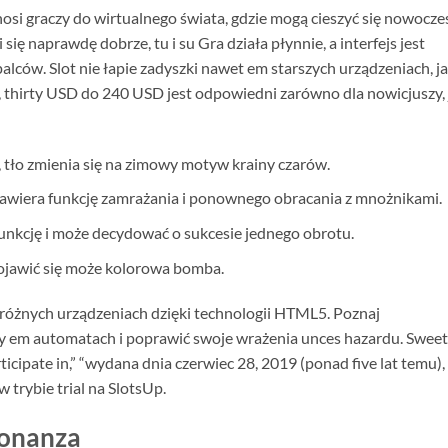
si graczy do wirtualnego świata, gdzie mogą cieszyć się nowocze
ię naprawdę dobrze, tu i su Gra działa płynnie, a interfejs jest
lców. Slot nie łapie zadyszki nawet em starszych urządzeniach, j
, thirty USD do 240 USD jest odpowiedni zarówno dla nowicjuszy, 
tło zmienia się na zimowy motyw krainy czarów.
wiera funkcję zamrażania i ponownego obracania z mnożnikami.
 funkcję i może decydować o sukcesie jednego obrotu.
ojawić się może kolorowa bomba.
 różnych urządzeniach dzięki technologii HTML5. Poznaj
ry em automatach i poprawić swoje wrażenia unces hazardu. Sweet
cipate in,” “wydana dnia czerwiec 28, 2019 (ponad five lat temu)
 trybie trial na SlotsUp.
onanza