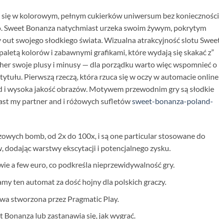
ć się w kolorowym, pełnym cukierków uniwersum bez konieczności
o. Sweet Bonanza natychmiast urzeka swoim żywym, pokrytym
y out swojego słodkiego świata. Wizualna atrakcyjność slotu Swee
 paletą kolorów i zabawnymi grafikami, które wydają się skakać z”
her swoje plusy i minusy — dla porządku warto więc wspomnieć o
tytułu. Pierwszą rzeczą, która rzuca się w oczy w automacie online
ląd i wysoka jakość obrazów. Motywem przewodnim gry są słodkie
ast my partner and i różowych sufletów
sweet-bonanza-poland-
czowych bomb, od 2x do 100x, i są one particular stosowane do
 dodając warstwy ekscytacji i potencjalnego zysku.
e a few euro, co podkreśla nieprzewidywalność gry.
y ten automat za dość hojny dla polskich graczy.
owa stworzona przez Pragmatic Play.
t Bonanza lub zastanawia się, jak wygrać.