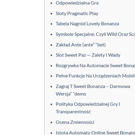
Odpowiedzialna Gra
Sloty Pragmatic Play
Tabela Nagród Lovely Bonanza
Symbole Specjalne, Czyli Wild Oraz Sc
Zakład Ante (ante” “bet)
Slot Sweet Paz — Zalety I Wady
Rozgrywka Na Automacie Sweet Bona
Pełne Funkcje Na Urządzeniach Mobi
Zagraj T Sweet Bonanza – Darmowa
Wersja” “demo
Polityka Odpowiedzialnej Gry I
Transparentność
Ocena Zmienności
Istota Automatu Online Sweet Bonan