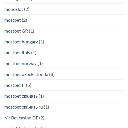
monoslot
(2)
mostbet
(2)
mostbet GR
(1)
mostbet hungary
(1)
mostbet italy
(1)
mostbet norway
(1)
mostbet ozbekistonda
(8)
mostbet tr
(5)
mostbet скачать
(1)
mostbet скачать ru
(1)
Mr Bet casino DE
(2)