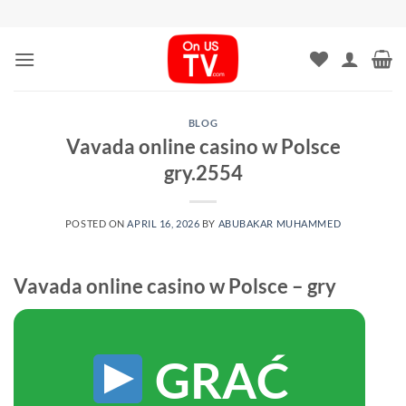
Skip
to
content
BLOG
Vavada online casino w Polsce
gry.2554
POSTED ON
APRIL 16, 2026
BY
ABUBAKAR MUHAMMED
Vavada online casino w Polsce – gry
GRAĆ