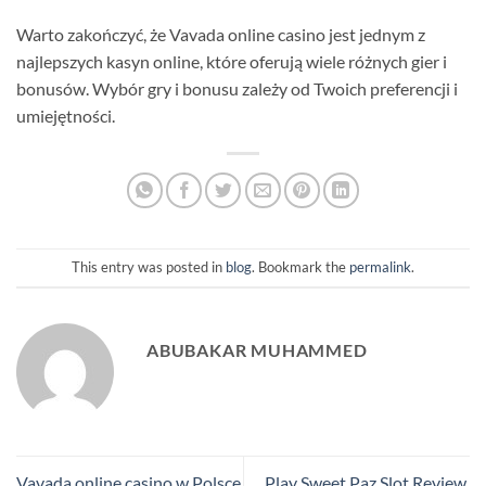
Warto zakończyć, że Vavada online casino jest jednym z
najlepszych kasyn online, które oferują wiele różnych gier i
bonusów. Wybór gry i bonusu zależy od Twoich preferencji i
umiejętności.
This entry was posted in
blog
. Bookmark the
permalink
.
ABUBAKAR MUHAMMED
Vavada online casino w Polsce
Play Sweet Paz Slot Review ️