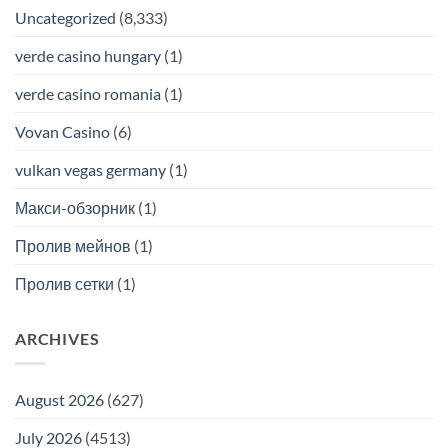
Uncategorized
(8,333)
verde casino hungary
(1)
verde casino romania
(1)
Vovan Casino
(6)
vulkan vegas germany
(1)
Макси-обзорник
(1)
Пролив мейнов
(1)
Пролив сетки
(1)
ARCHIVES
August 2026
(627)
July 2026
(4513)