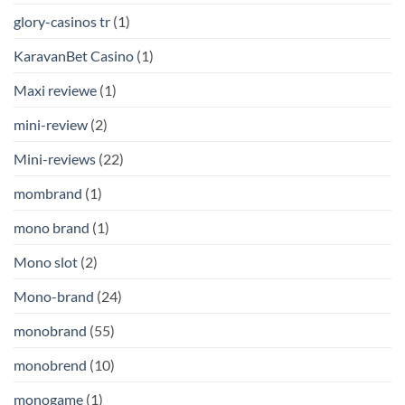
glory-casinos tr
(1)
KaravanBet Casino
(1)
Maxi reviewe
(1)
mini-review
(2)
Mini-reviews
(22)
mombrand
(1)
mono brand
(1)
Mono slot
(2)
Mono-brand
(24)
monobrand
(55)
monobrend
(10)
monogame
(1)