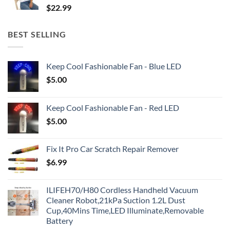
$
22.99
BEST SELLING
Keep Cool Fashionable Fan - Blue LED
$
5.00
Keep Cool Fashionable Fan - Red LED
$
5.00
Fix It Pro Car Scratch Repair Remover
$
6.99
ILIFEH70/H80 Cordless Handheld Vacuum
Cleaner Robot,21kPa Suction 1.2L Dust
Cup,40Mins Time,LED Illuminate,Removable
Battery