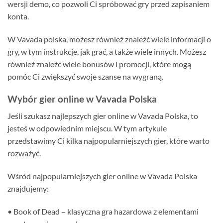
wersji demo, co pozwoli Ci spróbować gry przed zapisaniem
konta.
W Vavada polska, możesz również znaleźć wiele informacji o
gry, w tym instrukcje, jak grać, a także wiele innych. Możesz
również znaleźć wiele bonusów i promocji, które mogą
pomóc Ci zwiększyć swoje szanse na wygraną.
Wybór gier online w Vavada Polska
Jeśli szukasz najlepszych gier online w Vavada Polska, to
jesteś w odpowiednim miejscu. W tym artykule
przedstawimy Ci kilka najpopularniejszych gier, które warto
rozważyć.
Wśród najpopularniejszych gier online w Vavada Polska
znajdujemy:
• Book of Dead – klasyczna gra hazardowa z elementami