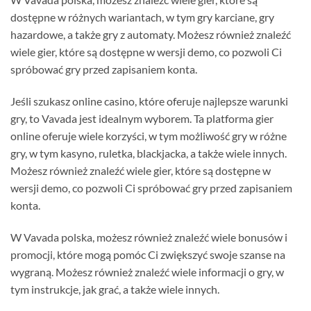
dostępne w różnych wariantach, w tym gry karciane, gry
hazardowe, a także gry z automaty. Możesz również znaleźć
wiele gier, które są dostępne w wersji demo, co pozwoli Ci
spróbować gry przed zapisaniem konta.
Jeśli szukasz online casino, które oferuje najlepsze warunki
gry, to Vavada jest idealnym wyborem. Ta platforma gier
online oferuje wiele korzyści, w tym możliwość gry w różne
gry, w tym kasyno, ruletka, blackjacka, a także wiele innych.
Możesz również znaleźć wiele gier, które są dostępne w
wersji demo, co pozwoli Ci spróbować gry przed zapisaniem
konta.
W Vavada polska, możesz również znaleźć wiele bonusów i
promocji, które mogą pomóc Ci zwiększyć swoje szanse na
wygraną. Możesz również znaleźć wiele informacji o gry, w
tym instrukcje, jak grać, a także wiele innych.