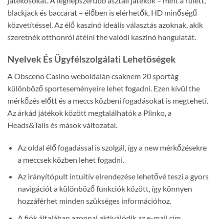
játékosokat. A legnépszerűbb asztali játékok – mint a rulett,
blackjack és baccarat – élőben is elérhetők, HD minőségű
közvetítéssel. Az élő kaszinó ideális választás azoknak, akik
szeretnék otthonról átélni the valódi kaszinó hangulatát.
Nyelvek És Ügyfélszolgálati Lehetőségek
A Obsceno Casino weboldalán csaknem 20 sportág
különböző sporteseményeire lehet fogadni. Ezen kívül the
mérkőzés előtt és a meccs közbeni fogadásokat is megteheti.
Az árkád játékok között megtalálhatók a Plinko, a
Heads&Tails és mások változatai.
Az oldal élő fogadással is szolgál, így a new mérkőzésekre
a meccsek közben lehet fogadni.
Az irányítópult intuitív elrendezése lehetővé teszi a gyors
navigációt a különböző funkciók között, így könnyen
hozzáférhet minden szükséges információhoz.
A fiók általában azonnal aktiválódik az e-mail cím