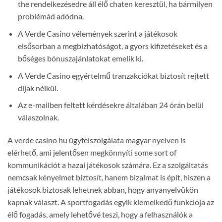
the rendelkezésedre áll élő chaten keresztül, ha bármilyen
problémád adódna.
A Verde Casino vélemények szerint a játékosok
elsősorban a megbízhatóságot, a gyors kifizetéseket és a
bőséges bónuszajánlatokat emelik ki.
A Verde Casino egyértelmű tranzakciókat biztosít rejtett
díjak nélkül.
Az e-mailben feltett kérdésekre általában 24 órán belül
válaszolnak.
A verde casino hu ügyfélszolgálata magyar nyelven is
elérhető, ami jelentősen megkönnyíti some sort of
kommunikációt a hazai játékosok számára. Ez a szolgáltatás
nemcsak kényelmet biztosít, hanem bizalmat is épít, hiszen a
játékosok biztosak lehetnek abban, hogy anyanyelvükön
kapnak választ. A sportfogadás egyik kiemelkedő funkciója az
élő fogadás, amely lehetővé teszi, hogy a felhasználók a