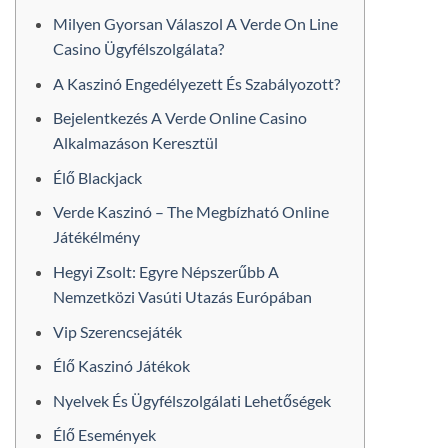
Milyen Gyorsan Válaszol A Verde On Line
Casino Ügyfélszolgálata?
A Kaszinó Engedélyezett És Szabályozott?
Bejelentkezés A Verde Online Casino
Alkalmazáson Keresztül
Élő Blackjack
Verde Kaszinó – The Megbízható Online
Játékélmény
Hegyi Zsolt: Egyre Népszerűbb A
Nemzetközi Vasúti Utazás Európában
Vip Szerencsejáték
Élő Kaszinó Játékok
Nyelvek És Ügyfélszolgálati Lehetőségek
Élő Események