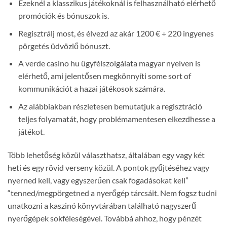
Ezeknél a klasszikus játékoknál is felhasználható elérhető
promóciók és bónuszok is.
Regisztrálj most, és élvezd az akár 1200 € + 220 ingyenes
pörgetés üdvözlő bónuszt.
A verde casino hu ügyfélszolgálata magyar nyelven is
elérhető, ami jelentősen megkönnyíti some sort of
kommunikációt a hazai játékosok számára.
Az alábbiakban részletesen bemutatjuk a regisztráció
teljes folyamatát, hogy problémamentesen elkezdhesse a
játékot.
Több lehetőség közül választhatsz, általában egy vagy két
heti és egy rövid verseny közül. A pontok gyűjtéséhez vagy
nyerned kell, vagy egyszerűen csak fogadásokat kell”
“tenned/megpörgetned a nyerőgép tárcsáit. Nem fogsz tudni
unatkozni a kaszinó könyvtárában található nagyszerű
nyerőgépek sokféleségével. Továbbá ahhoz, hogy pénzét