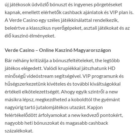
új játékosok üdvözlő bónuszt és ingyenes pörgetéseket
kapnak, emellett elérhetők cashback ajánlatok és VIP plan is.
A Verde Casino egy széles játékkínálattal rendelkezik,
beleértve a klasszikus nyerőgépeket, asztali játékokat és az
élő kaszinó élményeket.
Verde Casino – Online Kaszinó Magyarországon
Bár néhány kritizálja a bónuszfeltételeket, the legtöbb
játékos elégedett. Valódi krupiékkal játszhatunk HD
minőségű videóstream segítségével. VIP programunk és
hűségszerkezetünk kivételes és további kiváltságokkal
értékeli elkötelezettségét. Ahogy egyik szintről a new
másikra lépsz, megkezdheted a koboldtól the gyémánt
nagyúrig tartó jutalomjátékos utazást. Kapjon
felértékelődött árfolyamokat a new kedvező pontokért,
nagyobb heti bónuszokat és magasabb cashback
százalékokat.