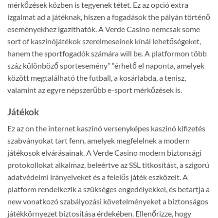
mérkőzések közben is tegyenek tétet. Ez az opció extra
izgalmat ad a játéknak, hiszen a fogadások the pályán történő
eseményekhez igazíthatók. A Verde Casino nemcsak some
sort of kaszinójátékok szerelmeseinek kínál lehetőségeket,
hanem the sportfogadók számára will be. A platformon több
száz különböző sportesemény” “érhető el naponta, amelyek
között megtalálható the futball, a kosárlabda, a tenisz,
valamint az egyre népszerűbb e-sport mérkőzések is.
Játékok
Ez az on the internet kaszinó versenyképes kaszinó kifizetés
szabványokat tart fenn, amelyek megfelelnek a modern
játékosok elvárásainak. A Verde Casino modern biztonsági
protokollokat alkalmaz, beleértve az SSL titkosítást, a szigorú
adatvédelmi irányelveket és a felelős játék eszközeit. A
platform rendelkezik a szükséges engedélyekkel, és betartja a
new vonatkozó szabályozási követelményeket a biztonságos
játékkörnyezet biztosítása érdekében. Ellenőrizze, hogy