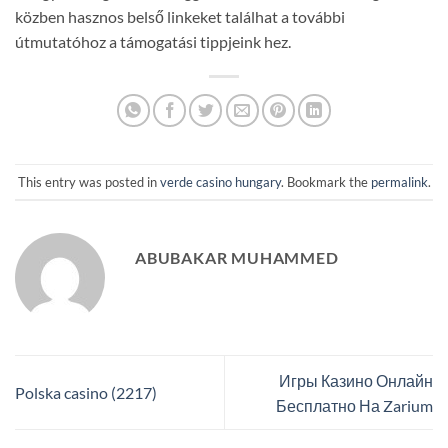
közben hasznos belső linkeket találhat a további
útmutatóhoz a támogatási tippjeink hez.
This entry was posted in
verde casino hungary
. Bookmark the
permalink
.
ABUBAKAR MUHAMMED
Игры Казино Онлайн
Polska casino (2217)
Бесплатно На Zarium