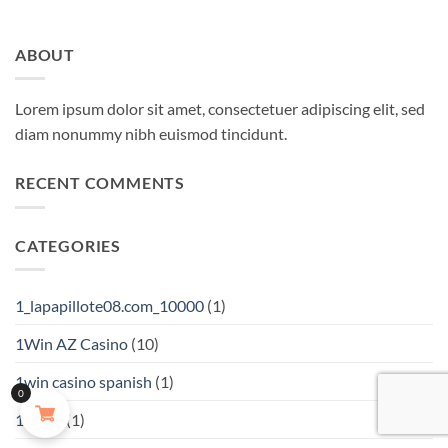
ABOUT
Lorem ipsum dolor sit amet, consectetuer adipiscing elit, sed
diam nonummy nibh euismod tincidunt.
RECENT COMMENTS
CATEGORIES
1_lapapillote08.com_10000
(1)
1Win AZ Casino
(10)
1win casino spanish
(1)
0
1win fr
(1)