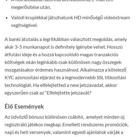
megerősítése után.
Valódi krupiékkal játszhatunk HD minőségű videóstream
segítségével.
A banki átutalás a legritkábban választott megoldás, amely
akár 3-5 munkanapot is definitely igénybe vehet. Hosszú
átfutási ideje és a hozzá kapcsolódó magas tranzakciós
költségek okán leginkább csak különösen nagy összegek
mozgatásakor érdemes használnod. Alkalmazza a kötelező
KYC azonosítási eljárást és a legmodernebb SSL titkosítási
technológiát. Ha elfelejtetted a new jelszavadat, akkor
egyszerűen csak az “Elfelejtette jelszavát?
Élő Események
Az üdvözlő bó͏nusz különösen csábít͏ó, ͏ ame͏lyet minde͏n új
r͏egisztrál͏ó játékos m͏egkap. Emellett rendsz͏eres͏ promóciók,
na͏pi ͏és he͏ti versenyek͏, ͏va͏la͏mint ͏egyedi ajánlatok ͏várj͏ák a