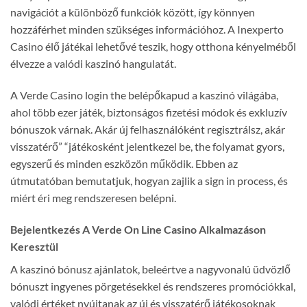
navigációt a különböző funkciók között, így könnyen
hozzáférhet minden szükséges információhoz. A Inexperto
Casino élő játékai lehetővé teszik, hogy otthona kényelméből
élvezze a valódi kaszinó hangulatát.
A Verde Casino login the belépőkapud a kaszinó világába,
ahol több ezer játék, biztonságos fizetési módok és exkluzív
bónuszok várnak. Akár új felhasználóként regisztrálsz, akár
visszatérő” “játékosként jelentkezel be, the folyamat gyors,
egyszerű és minden eszközön működik. Ebben az
útmutatóban bemutatjuk, hogyan zajlik a sign in process, és
miért éri meg rendszeresen belépni.
Bejelentkezés A Verde On Line Casino Alkalmazáson
Keresztül
A kaszinó bónusz ajánlatok, beleértve a nagyvonalú üdvözlő
bónuszt ingyenes pörgetésekkel és rendszeres promóciókkal,
valódi értéket nyújtanak az új és visszatérő játékosoknak