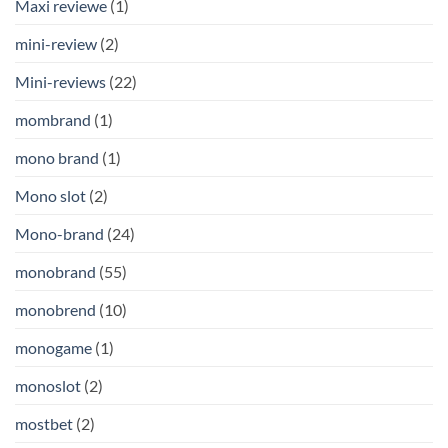
Maxi reviewe
(1)
mini-review
(2)
Mini-reviews
(22)
mombrand
(1)
mono brand
(1)
Mono slot
(2)
Mono-brand
(24)
monobrand
(55)
monobrend
(10)
monogame
(1)
monoslot
(2)
mostbet
(2)