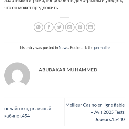
азартными играми, попробовать демо-режим и увидеть,
что он может предложить.
This entry was posted in
News
. Bookmark the
permalink
.
ABUBAKAR MUHAMMED
Meilleur Casino en ligne fiable
онлайн вход в личный
– Avis 2025 Tests
кабинет.454
Joueurs.15440