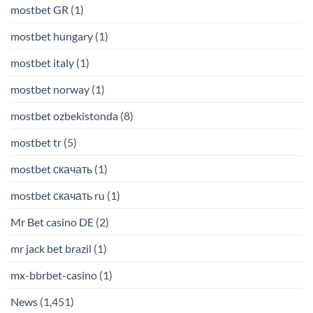
mostbet GR
(1)
mostbet hungary
(1)
mostbet italy
(1)
mostbet norway
(1)
mostbet ozbekistonda
(8)
mostbet tr
(5)
mostbet скачать
(1)
mostbet скачать ru
(1)
Mr Bet casino DE
(2)
mr jack bet brazil
(1)
mx-bbrbet-casino
(1)
News
(1,451)