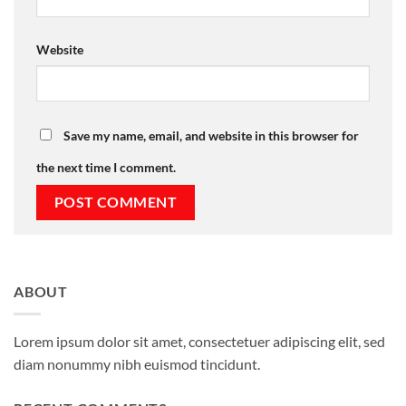
Website
Save my name, email, and website in this browser for
the next time I comment.
ABOUT
Lorem ipsum dolor sit amet, consectetuer adipiscing elit, sed
diam nonummy nibh euismod tincidunt.