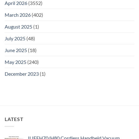
April 2026
(3552)
March 2026
(402)
August 2025
(1)
July 2025
(48)
June 2025
(18)
May 2025
(240)
December 2023
(1)
LATEST
ILIFEH70/H80 Cordless Handheld Vacuum