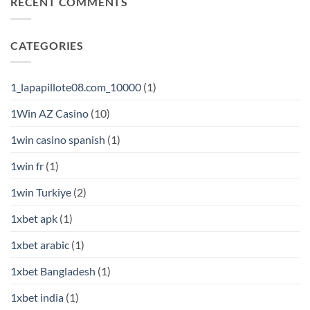
RECENT COMMENTS
CATEGORIES
1_lapapillote08.com_10000
(1)
1Win AZ Casino
(10)
1win casino spanish
(1)
1win fr
(1)
1win Turkiye
(2)
1xbet apk
(1)
1xbet arabic
(1)
1xbet Bangladesh
(1)
1xbet india
(1)