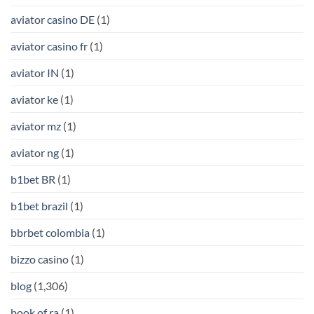
aviator casino DE
(1)
aviator casino fr
(1)
aviator IN
(1)
aviator ke
(1)
aviator mz
(1)
aviator ng
(1)
b1bet BR
(1)
b1bet brazil
(1)
bbrbet colombia
(1)
bizzo casino
(1)
blog
(1,306)
book of ra
(1)