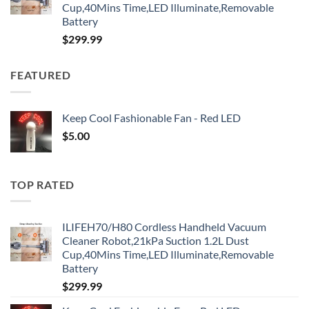
Cup,40Mins Time,LED Illuminate,Removable
Battery
$
299.99
FEATURED
Keep Cool Fashionable Fan - Red LED
$
5.00
TOP RATED
ILIFEH70/H80 Cordless Handheld Vacuum
Cleaner Robot,21kPa Suction 1.2L Dust
Cup,40Mins Time,LED Illuminate,Removable
Battery
$
299.99