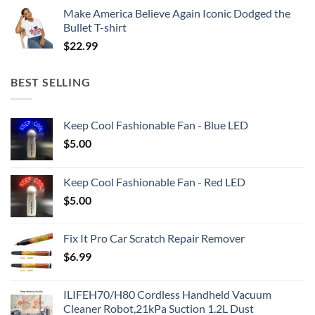
Make America Believe Again Iconic Dodged the
Bullet T-shirt
$
22.99
BEST SELLING
Keep Cool Fashionable Fan - Blue LED
$
5.00
Keep Cool Fashionable Fan - Red LED
$
5.00
Fix It Pro Car Scratch Repair Remover
$
6.99
ILIFEH70/H80 Cordless Handheld Vacuum
Cleaner Robot,21kPa Suction 1.2L Dust