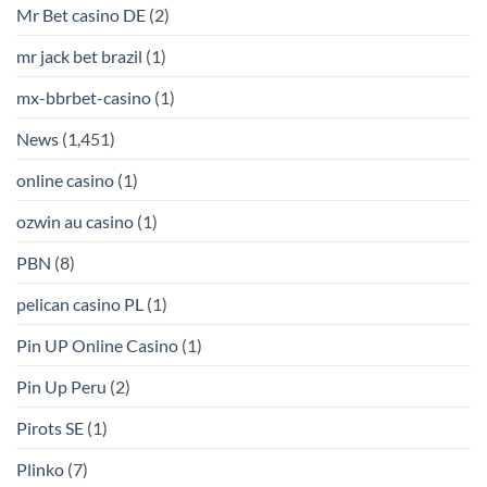
Mr Bet casino DE
(2)
mr jack bet brazil
(1)
mx-bbrbet-casino
(1)
News
(1,451)
online casino
(1)
ozwin au casino
(1)
PBN
(8)
pelican casino PL
(1)
Pin UP Online Casino
(1)
Pin Up Peru
(2)
Pirots SE
(1)
Plinko
(7)