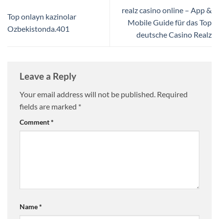
realz casino online – App &
Top onlayn kazinolar
Mobile Guide für das Top
Ozbekistonda.401
deutsche Casino Realz
Leave a Reply
Your email address will not be published.
Required
fields are marked
*
Comment
*
Name
*