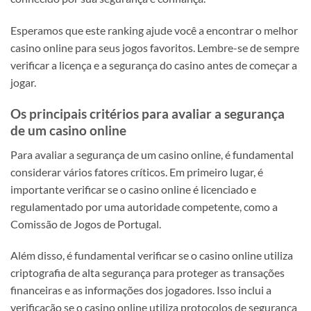
Esperamos que este ranking ajude você a encontrar o melhor
casino online para seus jogos favoritos. Lembre-se de sempre
verificar a licença e a segurança do casino antes de começar a
jogar.
Os principais critérios para avaliar a segurança
de um casino online
Para avaliar a segurança de um casino online, é fundamental
considerar vários fatores críticos. Em primeiro lugar, é
importante verificar se o casino online é licenciado e
regulamentado por uma autoridade competente, como a
Comissão de Jogos de Portugal.
Além disso, é fundamental verificar se o casino online utiliza
criptografia de alta segurança para proteger as transações
financeiras e as informações dos jogadores. Isso inclui a
verificação se o casino online utiliza protocolos de segurança