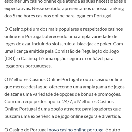
escolher um casino online que atenda às suas necessidades e
expectativas. Nesse sentido, apresentamos o nosso ranking
dos 5 melhores casinos online para jogar em Portugal.
O Casino.pt é um dos mais populares e respeitados casinos
online em Portugal, oferecendo uma ampla variedade de
jogos de azar, incluindo slots, ruleta, blackjack e poker. Com
uma licença emitida pela Comissão de Regulação do Jogo
(CRJ), o Casino.pt é uma opção segura e confiável para
jogadores portugueses.
O Melhores Casinos Online Portugal é outro casino online
que merece destaque, oferecendo uma ampla gama de jogos
de azar e uma variedade de opções de bónus e promoções.
Com uma equipe de suporte 24/7, o Melhores Casinos
Online Portugal é uma opção atraente para jogadores que
buscam uma experiência de jogo online segura e divertida.
O Casino de Portugal
novo casino online portugal
é outro