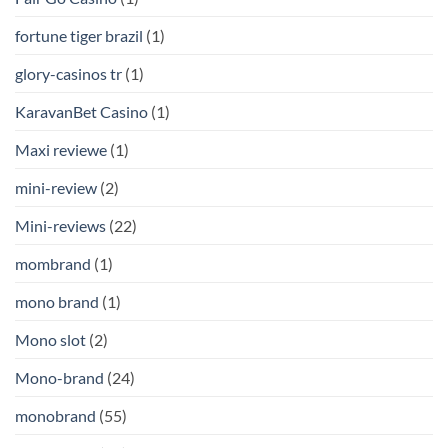
fortune tiger brazil
(1)
glory-casinos tr
(1)
KaravanBet Casino
(1)
Maxi reviewe
(1)
mini-review
(2)
Mini-reviews
(22)
mombrand
(1)
mono brand
(1)
Mono slot
(2)
Mono-brand
(24)
monobrand
(55)