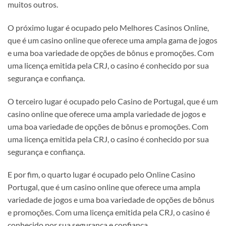
muitos outros.
O próximo lugar é ocupado pelo Melhores Casinos Online,
que é um casino online que oferece uma ampla gama de jogos
e uma boa variedade de opções de bônus e promoções. Com
uma licença emitida pela CRJ, o casino é conhecido por sua
segurança e confiança.
O terceiro lugar é ocupado pelo Casino de Portugal, que é um
casino online que oferece uma ampla variedade de jogos e
uma boa variedade de opções de bônus e promoções. Com
uma licença emitida pela CRJ, o casino é conhecido por sua
segurança e confiança.
E por fim, o quarto lugar é ocupado pelo Online Casino
Portugal, que é um casino online que oferece uma ampla
variedade de jogos e uma boa variedade de opções de bônus
e promoções. Com uma licença emitida pela CRJ, o casino é
conhecido por sua segurança e confiança.