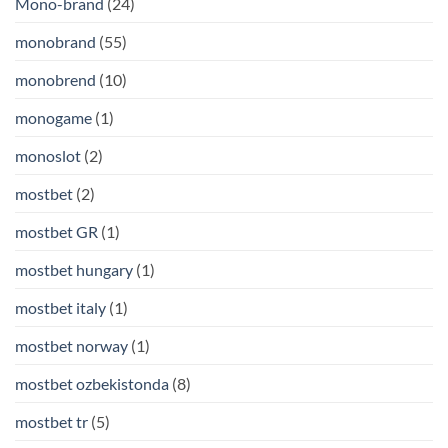
Mono-brand
(24)
monobrand
(55)
monobrend
(10)
monogame
(1)
monoslot
(2)
mostbet
(2)
mostbet GR
(1)
mostbet hungary
(1)
mostbet italy
(1)
mostbet norway
(1)
mostbet ozbekistonda
(8)
mostbet tr
(5)