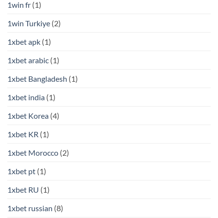
1win fr
(1)
1win Turkiye
(2)
1xbet apk
(1)
1xbet arabic
(1)
1xbet Bangladesh
(1)
1xbet india
(1)
1xbet Korea
(4)
1xbet KR
(1)
1xbet Morocco
(2)
1xbet pt
(1)
1xbet RU
(1)
1xbet russian
(8)