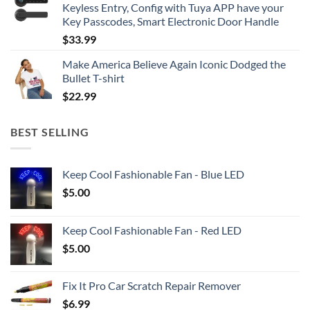
Keyless Entry, Config with Tuya APP have your
Key Passcodes, Smart Electronic Door Handle
$
33.99
Make America Believe Again Iconic Dodged the
Bullet T-shirt
$
22.99
BEST SELLING
Keep Cool Fashionable Fan - Blue LED
$
5.00
Keep Cool Fashionable Fan - Red LED
$
5.00
Fix It Pro Car Scratch Repair Remover
$
6.99