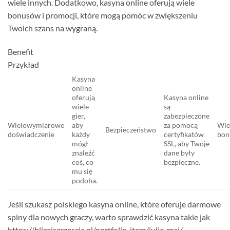
wiele innych. Dodatkowo, kasyna online oferują wiele
bonusów i promocji, które mogą pomóc w zwiększeniu
Twoich szans na wygraną.
Benefit
Przykład
Kasyna
online
oferują
Kasyna online
wiele
są
gier,
zabezpieczone
Wielowymiarowe
aby
za pomocą
Wie
Bezpieczeństwo
doświadczenie
każdy
certyfikatów
bon
mógł
SSL, aby Twoje
znaleźć
dane były
coś, co
bezpieczne.
mu się
podoba.
Jeśli szukasz polskiego kasyna online, które oferuje darmowe
spiny dla nowych graczy, warto sprawdzić kasyna takie jak
https://blizejszczescia.pl/portfolio-item/julia-maj/ ,