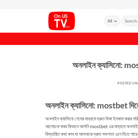
Skip
to
content
Search
for:
অনলাইন ক্যাসিনো: most
POSTED O
অনলাইন ক্যাসিনো: mostbet দিয়ে
অনলাইন ক্যাসিনো গেমের মাধ্যমে দ্রুত টাকা ইনকাম করার
আলোচনা করব কিভাবে আপনি mostbet এর মাধ্যমে অনলাইন ক্
বিস্তারিত কথা বলব যা আপনাকে দ্রুত সফলতা এনে দিতে পার