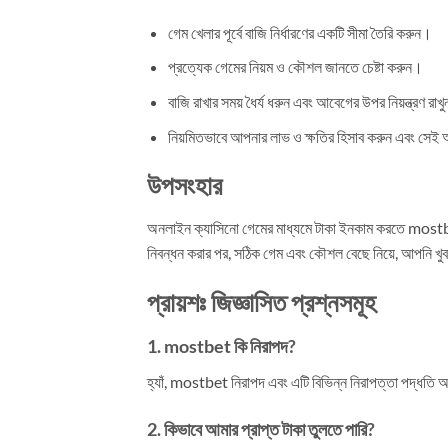
গেম খেলার পূর্বে বাজি নির্ধারণের একটি সীমা তৈরি করুন।
প্রত্যেক গেমের নিয়ম ও কৌশল জানতে চেষ্টা করুন।
বাজি রাখার সময় ধৈর্য ধরুন এবং আবেগের উপর নিয়ন্ত্রণ রাখ
নিয়মিতভাবে আপনার লাভ ও ক্ষতির হিসাব করুন এবং সেই অ
উপসংহার
অনলাইন ক্যাসিনো গেমের মাধ্যমে টাকা ইনকাম করতে mostbe
নিবন্ধন করার পর, সঠিক গেম এবং কৌশল বেছে নিয়ে, আপনি খু
প্রায়শঃ জিজ্ঞাসিত প্রশ্নসমূহ
1. mostbet কি নিরাপদ?
হ্যাঁ, mostbet নিরাপদ এবং এটি বিভিন্ন নিরাপত্তা পদ্ধতি
2. কিভাবে আমার প্রাপ্ত টাকা তুলতে পারি?