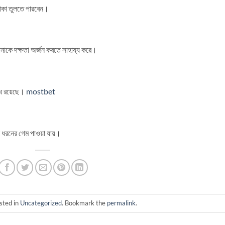
াকা তুলতে পারবেন।
পনাকে দক্ষতা অর্জন করতে সাহায্য করে।
্ধ রয়েছে।
mostbet
রনের গেম পাওয়া যায়।
sted in
Uncategorized
. Bookmark the
permalink
.