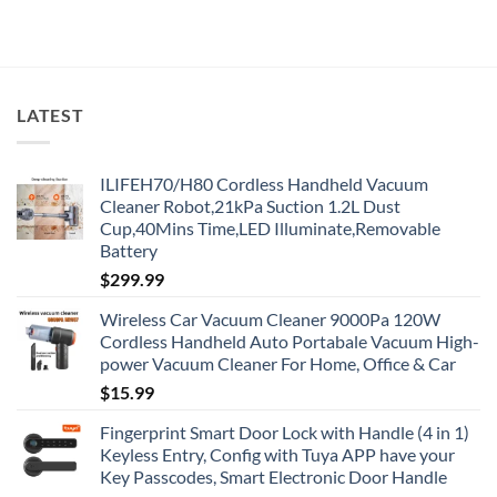
LATEST
ILIFEH70/H80 Cordless Handheld Vacuum
Cleaner Robot,21kPa Suction 1.2L Dust
Cup,40Mins Time,LED Illuminate,Removable
Battery
$
299.99
Wireless Car Vacuum Cleaner 9000Pa 120W
Cordless Handheld Auto Portabale Vacuum High-
power Vacuum Cleaner For Home, Office & Car
$
15.99
Fingerprint Smart Door Lock with Handle (4 in 1)
Keyless Entry, Config with Tuya APP have your
Key Passcodes, Smart Electronic Door Handle