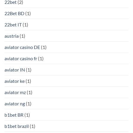
22bet
(2)
22Bet BD
(1)
22bet IT
(1)
austria
(1)
aviator casino DE
(1)
aviator casino fr
(1)
aviator IN
(1)
aviator ke
(1)
aviator mz
(1)
aviator ng
(1)
b1bet BR
(1)
b1bet brazil
(1)