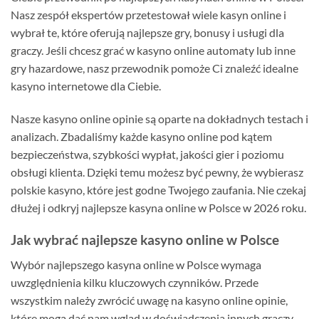
Nasz zespół ekspertów przetestował wiele kasyn online i
wybrał te, które oferują najlepsze gry, bonusy i usługi dla
graczy. Jeśli chcesz grać w kasyno online automaty lub inne
gry hazardowe, nasz przewodnik pomoże Ci znaleźć idealne
kasyno internetowe dla Ciebie.
Nasze kasyno online opinie są oparte na dokładnych testach i
analizach. Zbadaliśmy każde kasyno online pod kątem
bezpieczeństwa, szybkości wypłat, jakości gier i poziomu
obsługi klienta. Dzięki temu możesz być pewny, że wybierasz
polskie kasyno, które jest godne Twojego zaufania. Nie czekaj
dłużej i odkryj najlepsze kasyna online w Polsce w 2026 roku.
Jak wybrać najlepsze kasyno online w Polsce
Wybór najlepszego kasyna online w Polsce wymaga
uwzględnienia kilku kluczowych czynników. Przede
wszystkim należy zwrócić uwagę na kasyno online opinie,
które mogą dać nam wgląd w doświadczenia innych graczy.