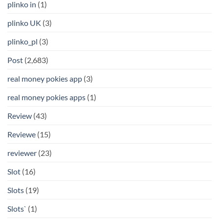
plinko in
(1)
plinko UK
(3)
plinko_pl
(3)
Post
(2,683)
real money pokies app
(3)
real money pokies apps
(1)
Review
(43)
Reviewe
(15)
reviewer
(23)
Slot
(16)
Slots
(19)
Slots`
(1)