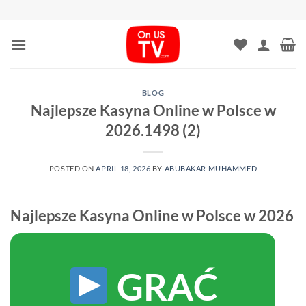
Skip
to
content
BLOG
Najlepsze Kasyna Online w Polsce w
2026.1498 (2)
POSTED ON
APRIL 18, 2026
BY
ABUBAKAR MUHAMMED
Najlepsze Kasyna Online w Polsce w 2026
GRAĆ