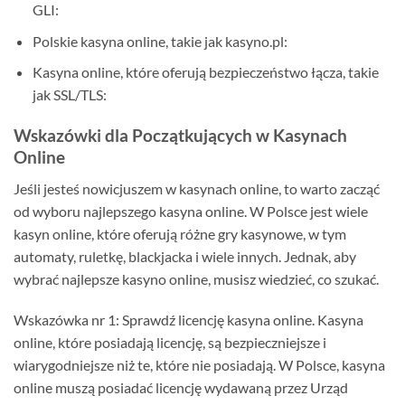
GLI:
Polskie kasyna online, takie jak kasyno.pl:
Kasyna online, które oferują bezpieczeństwo łącza, takie
jak SSL/TLS:
Wskazówki dla Początkujących w Kasynach
Online
Jeśli jesteś nowicjuszem w kasynach online, to warto zacząć
od wyboru najlepszego kasyna online. W Polsce jest wiele
kasyn online, które oferują różne gry kasynowe, w tym
automaty, ruletkę, blackjacka i wiele innych. Jednak, aby
wybrać najlepsze kasyno online, musisz wiedzieć, co szukać.
Wskazówka nr 1: Sprawdź licencję kasyna online. Kasyna
online, które posiadają licencję, są bezpieczniejsze i
wiarygodniejsze niż te, które nie posiadają. W Polsce, kasyna
online muszą posiadać licencję wydawaną przez Urząd