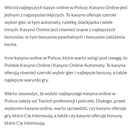
Wśród najlepszych kasyn online w Polsce, Kasyno Online jest
jednym z najpopularniejszych. To kasyno oferuje szeroki
wybór gier, w tym automaty, ruletkę, blackjacka i wiele
innych. Kasyno Online jest również znane z najlepszych
bonusów, w tym bonusów powitalnych i bonusów załóżenia
konta.
Inne kasyna online w Polsce, które warto wziąć pod uwagę, to
Polskie Kasyno Online i Kasyno Online Automaty. Te kasyna
oferują również szeroki wybór gier i najlepsze bonusy, a także
najlepsze warunki gry.
Warto zauważyć, że wybór najlepszego kasyna online w
Polsce zależy od Twoich preferencji i potrzeb. Dlatego, przed
wyborem kasyna online, warto sprawdzić, czy kasyno oferuje
gry, które Cię interesują, a także czy kasyno oferuje bonusy,
które Cię interesują.