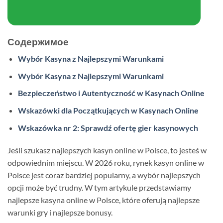
Содержимое
Wybór Kasyna z Najlepszymi Warunkami
Wybór Kasyna z Najlepszymi Warunkami
Bezpieczeństwo i Autentyczność w Kasynach Online
Wskazówki dla Początkujących w Kasynach Online
Wskazówka nr 2: Sprawdź ofertę gier kasynowych
Jeśli szukasz najlepszych kasyn online w Polsce, to jesteś w
odpowiednim miejscu. W 2026 roku, rynek kasyn online w
Polsce jest coraz bardziej popularny, a wybór najlepszych
opcji może być trudny. W tym artykule przedstawiamy
najlepsze kasyna online w Polsce, które oferują najlepsze
warunki gry i najlepsze bonusy.