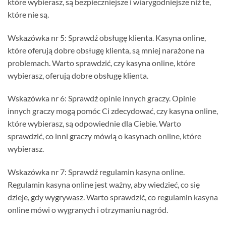
które wybierasz, są bezpieczniejsze i wiarygodniejsze niż te,
które nie są.
Wskazówka nr 5: Sprawdź obsługę klienta. Kasyna online,
które oferują dobre obsługę klienta, są mniej narażone na
problemach. Warto sprawdzić, czy kasyna online, które
wybierasz, oferują dobre obsługę klienta.
Wskazówka nr 6: Sprawdź opinie innych graczy. Opinie
innych graczy mogą pomóc Ci zdecydować, czy kasyna online,
które wybierasz, są odpowiednie dla Ciebie. Warto
sprawdzić, co inni graczy mówią o kasynach online, które
wybierasz.
Wskazówka nr 7: Sprawdź regulamin kasyna online.
Regulamin kasyna online jest ważny, aby wiedzieć, co się
dzieje, gdy wygrywasz. Warto sprawdzić, co regulamin kasyna
online mówi o wygranych i otrzymaniu nagród.