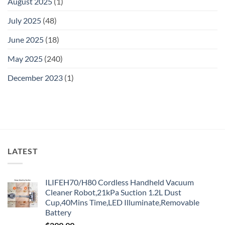
August 2025
(1)
July 2025
(48)
June 2025
(18)
May 2025
(240)
December 2023
(1)
LATEST
ILIFEH70/H80 Cordless Handheld Vacuum
Cleaner Robot,21kPa Suction 1.2L Dust
Cup,40Mins Time,LED Illuminate,Removable
Battery