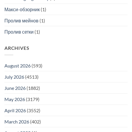
Макси-обзорник
(1)
Пролив мейнов
(1)
Пролив сетки
(1)
ARCHIVES
August 2026
(593)
July 2026
(4513)
June 2026
(1882)
May 2026
(3179)
April 2026
(3552)
March 2026
(402)