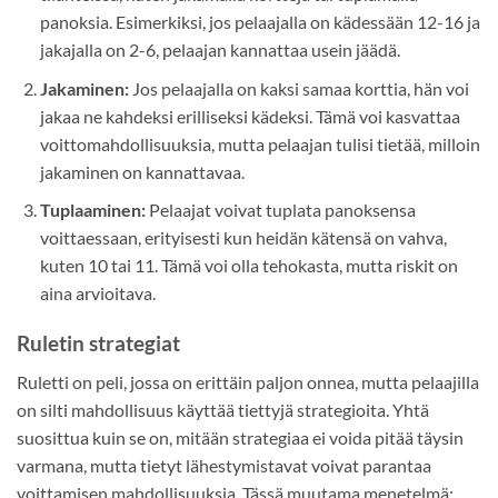
panoksia. Esimerkiksi, jos pelaajalla on kädessään 12-16 ja
jakajalla on 2-6, pelaajan kannattaa usein jäädä.
Jakaminen:
Jos pelaajalla on kaksi samaa korttia, hän voi
jakaa ne kahdeksi erilliseksi kädeksi. Tämä voi kasvattaa
voittomahdollisuuksia, mutta pelaajan tulisi tietää, milloin
jakaminen on kannattavaa.
Tuplaaminen:
Pelaajat voivat tuplata panoksensa
voittaessaan, erityisesti kun heidän kätensä on vahva,
kuten 10 tai 11. Tämä voi olla tehokasta, mutta riskit on
aina arvioitava.
Ruletin strategiat
Ruletti on peli, jossa on erittäin paljon onnea, mutta pelaajilla
on silti mahdollisuus käyttää tiettyjä strategioita. Yhtä
suosittua kuin se on, mitään strategiaa ei voida pitää täysin
varmana, mutta tietyt lähestymistavat voivat parantaa
voittamisen mahdollisuuksia. Tässä muutama menetelmä: