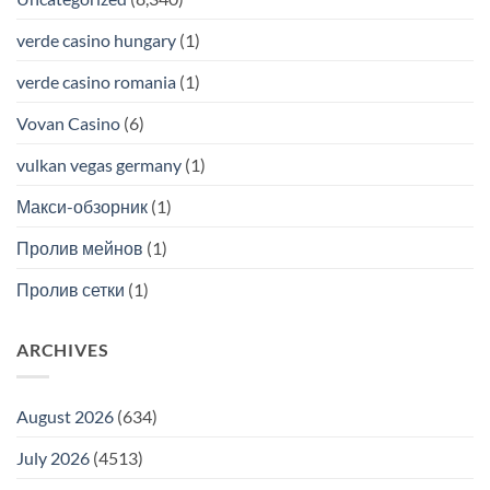
verde casino hungary
(1)
verde casino romania
(1)
Vovan Casino
(6)
vulkan vegas germany
(1)
Макси-обзорник
(1)
Пролив мейнов
(1)
Пролив сетки
(1)
ARCHIVES
August 2026
(634)
July 2026
(4513)