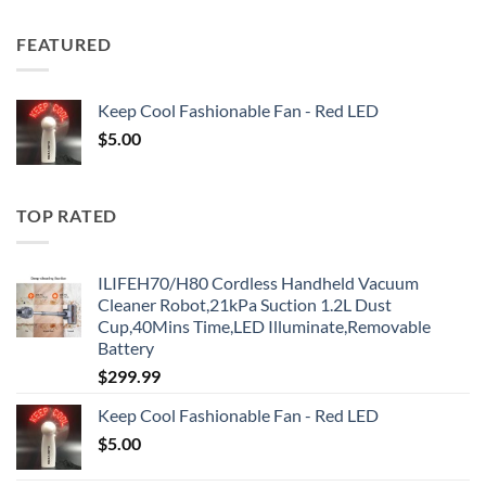
FEATURED
Keep Cool Fashionable Fan - Red LED
$
5.00
TOP RATED
ILIFEH70/H80 Cordless Handheld Vacuum
Cleaner Robot,21kPa Suction 1.2L Dust
Cup,40Mins Time,LED Illuminate,Removable
Battery
$
299.99
Keep Cool Fashionable Fan - Red LED
$
5.00