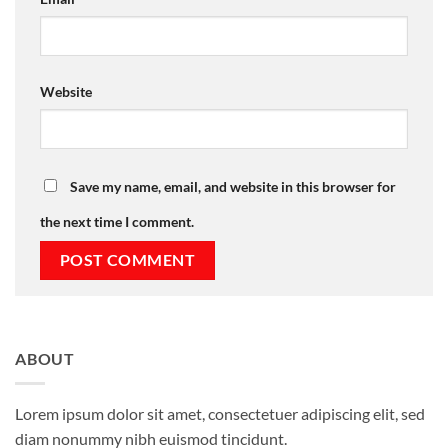
Website
Save my name, email, and website in this browser for
the next time I comment.
ABOUT
Lorem ipsum dolor sit amet, consectetuer adipiscing elit, sed
diam nonummy nibh euismod tincidunt.