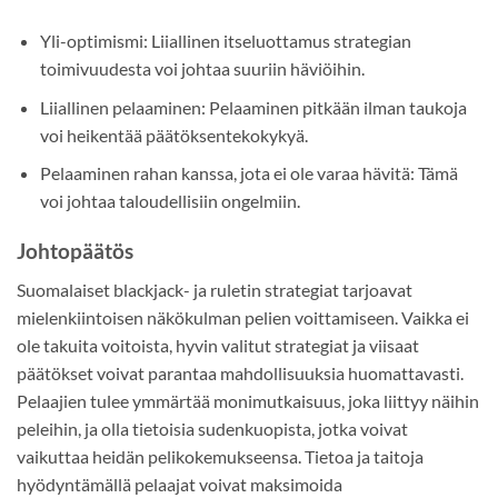
Yli-optimismi: Liiallinen itseluottamus strategian
toimivuudesta voi johtaa suuriin häviöihin.
Liiallinen pelaaminen: Pelaaminen pitkään ilman taukoja
voi heikentää päätöksentekokykyä.
Pelaaminen rahan kanssa, jota ei ole varaa hävitä: Tämä
voi johtaa taloudellisiin ongelmiin.
Johtopäätös
Suomalaiset blackjack- ja ruletin strategiat tarjoavat
mielenkiintoisen näkökulman pelien voittamiseen. Vaikka ei
ole takuita voitoista, hyvin valitut strategiat ja viisaat
päätökset voivat parantaa mahdollisuuksia huomattavasti.
Pelaajien tulee ymmärtää monimutkaisuus, joka liittyy näihin
peleihin, ja olla tietoisia sudenkuopista, jotka voivat
vaikuttaa heidän pelikokemukseensa. Tietoa ja taitoja
hyödyntämällä pelaajat voivat maksimoida