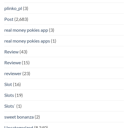
plinko_pl
(3)
Post
(2,683)
real money pokies app
(3)
real money pokies apps
(1)
Review
(43)
Reviewe
(15)
reviewer
(23)
Slot
(16)
Slots
(19)
Slots`
(1)
sweet bonanza
(2)
Uncategorized
(8,340)