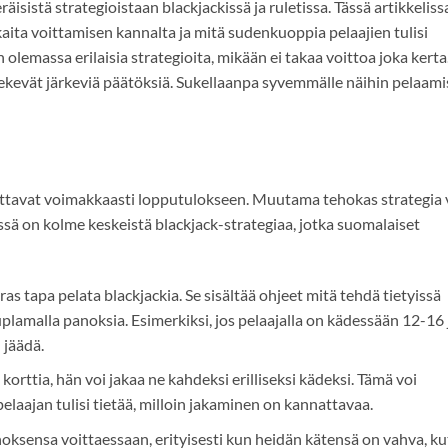
sistä strategioistaan blackjackissä ja ruletissa. Tässä artikkeliss
aita voittamisen kannalta ja mitä sudenkuoppia pelaajien tulisi
olemassa erilaisia strategioita, mikään ei takaa voittoa joka kerta
a tekevät järkeviä päätöksiä. Sukellaanpa syvemmälle näihin pelaam
ikuttavat voimakkaasti lopputulokseen. Muutama tehokas strategia 
sä on kolme keskeistä blackjack-strategiaa, jotka suomalaiset
ras tapa pelata blackjackia. Se sisältää ohjeet mitä tehdä tietyissä
tuplamalla panoksia. Esimerkiksi, jos pelaajalla on kädessään 12-16 
 jäädä.
korttia, hän voi jakaa ne kahdeksi erilliseksi kädeksi. Tämä voi
laajan tulisi tietää, milloin jakaminen on kannattavaa.
noksensa voittaessaan, erityisesti kun heidän kätensä on vahva, k