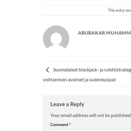
This entry wa
ABUBAKAR MUHAMM
Suomalaiset blackjack- ja rulettistrateg
voittamisen avaimet ja sudenkuopat
Leave a Reply
Your email address will not be published
Comment
*