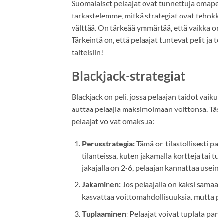
Suomalaiset pelaajat ovat tunnettuja omaperäi
tarkastelemme, mitkä strategiat ovat tehokk
välttää. On tärkeää ymmärtää, että vaikka on 
Tärkeintä on, että pelaajat tuntevat pelit j
taiteisiin!
Blackjack-strategiat
Blackjack on peli, jossa pelaajan taidot va
auttaa pelaajia maksimoimaan voittonsa. Täs
pelaajat voivat omaksua:
Perusstrategia:
Tämä on tilastollisesti pa
tilanteissa, kuten jakamalla kortteja tai 
jakajalla on 2-6, pelaajan kannattaa usein
Jakaminen:
Jos pelaajalla on kaksi samaa 
kasvattaa voittomahdollisuuksia, mutta pe
Tuplaaminen:
Pelaajat voivat tuplata pa