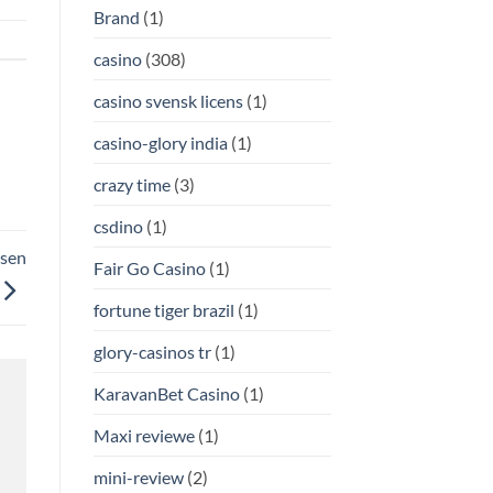
Brand
(1)
casino
(308)
casino svensk licens
(1)
casino-glory india
(1)
crazy time
(3)
csdino
(1)
isen
Fair Go Casino
(1)
fortune tiger brazil
(1)
glory-casinos tr
(1)
KaravanBet Casino
(1)
Maxi reviewe
(1)
mini-review
(2)