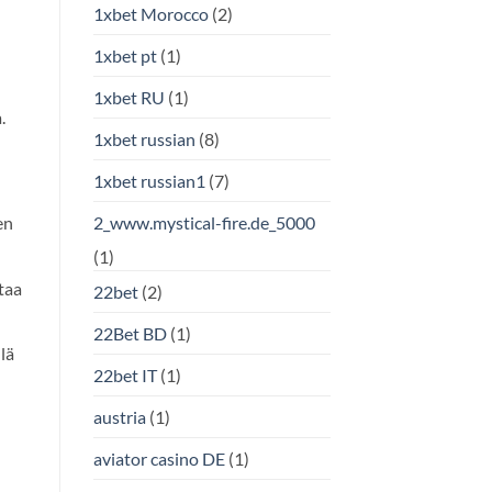
1xbet Morocco
(2)
1xbet pt
(1)
1xbet RU
(1)
.
1xbet russian
(8)
1xbet russian1
(7)
2_www.mystical-fire.de_5000
en
(1)
taa
22bet
(2)
22Bet BD
(1)
lä
22bet IT
(1)
austria
(1)
aviator casino DE
(1)