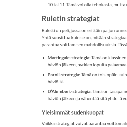
10 tai 11. Tämä voi olla tehokasta, mutta r
Ruletin strategiat
Ruletti on peli, jossa on erittäin paljon onnea
Yhtä suosittua kuin se on, mitään strategiaa
parantaa voittamisen mahdollisuuksia. Tä
Martingale-strategia:
Tämä on klassinen 
häviön jälkeen, pyrkien lopulta palaamaan
Paroli-strategia:
Tämä on toisinpäin kuin 
häviöitä.
D’Alembert-strategia:
Tämä on tasapainoi
häviön jälkeen ja vähentää sitä yhdellä vo
Yleisimmät sudenkuopat
Vaikka strategiat voivat parantaa voittomah