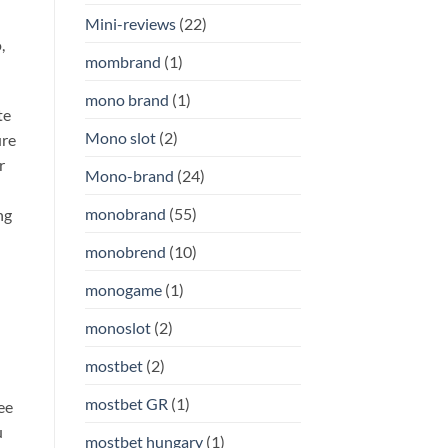
Mini-reviews
(22)
,
mombrand
(1)
mono brand
(1)
te
Mono slot
(2)
ure
r
Mono-brand
(24)
monobrand
(55)
ng
monobrend
(10)
monogame
(1)
monoslot
(2)
mostbet
(2)
mostbet GR
(1)
ree
u
mostbet hungary
(1)