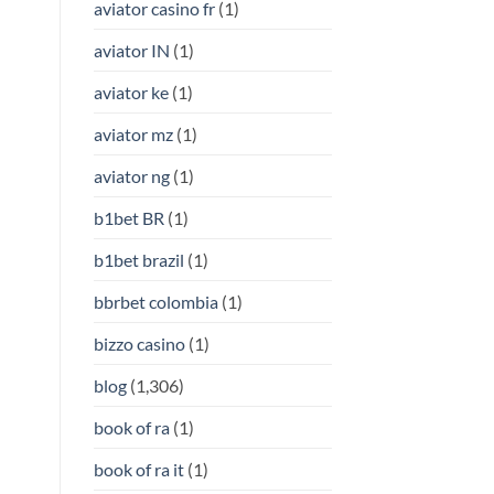
aviator casino fr
(1)
aviator IN
(1)
aviator ke
(1)
aviator mz
(1)
aviator ng
(1)
b1bet BR
(1)
b1bet brazil
(1)
bbrbet colombia
(1)
bizzo casino
(1)
blog
(1,306)
book of ra
(1)
book of ra it
(1)