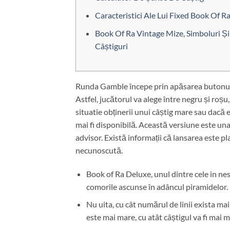
Caracteristici Ale Lui Fixed Book Of R
Book Of Ra Vintage Mize, Simboluri Și
Câștiguri
Runda Gamble începe prin apăsarea butonului
Astfel, jucătorul va alege între negru și roș
situatie obținerii unui câștig mare sau dacă 
mai fi disponibilă. Această versiune este una
advisor. Există informații că lansarea este pl
necunoscută.
Book of Ra Deluxe, unul dintre cele in ne
comorile ascunse în adâncul piramidelor.
Nu uita, cu cât numărul de linii exista ma
este mai mare, cu atât câștigul va fi mai m