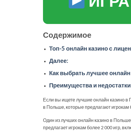
ИГРА
Содержимое
Топ-5 онлайн казино с лице
Далее:
Как выбрать лучшее онлайн 
Преимущества и недостатки
Если вы ищете лучшие онлайн казино в П
в Польше, которые предлагают игрокам 
Один из лучших онлайн казино в Польше –
предлагает игрокам более 2 000 игр, вкл