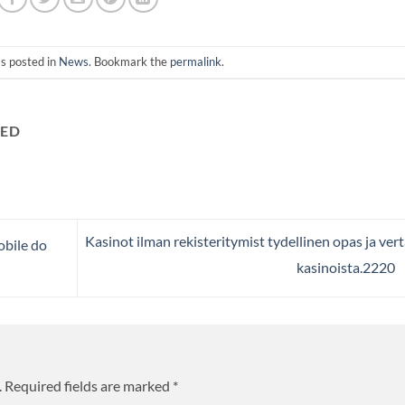
s posted in
News
. Bookmark the
permalink
.
ED
Kasinot ilman rekisteritymist tydellinen opas ja vert
obile do
kasinoista.2220
.
Required fields are marked
*