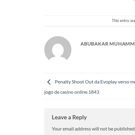
This entry wa
ABUBAKAR MUHAMM
Penalty Shoot Out da Evoplay verso m
jogo de casino online.1843
Leave a Reply
Your email address will not be published