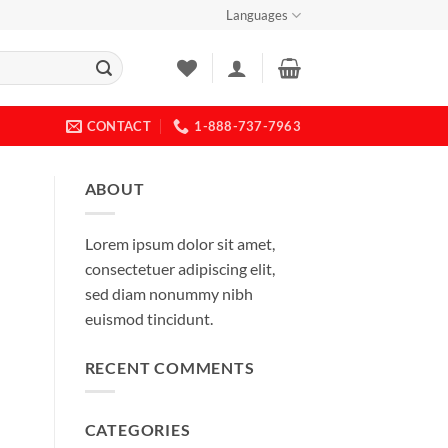
Languages
CONTACT
1-888-737-7963
ABOUT
Lorem ipsum dolor sit amet,
consectetuer adipiscing elit,
sed diam nonummy nibh
euismod tincidunt.
RECENT COMMENTS
CATEGORIES