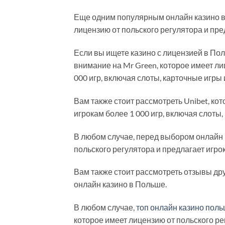
Еще одним популярным онлайн казино в 
лицензию от польского регулятора и пре
Если вы ищете казино с лицензией в Пол
внимание на Mr Green, которое имеет ли
000 игр, включая слоты, карточные игры 
Вам также стоит рассмотреть Unibet, ко
игрокам более 1 000 игр, включая слоты,
В любом случае, перед выбором онлайн 
польского регулятора и предлагает игро
Вам также стоит рассмотреть отзывы др
онлайн казино в Польше.
В любом случае,
топ онлайн казино пол
которое имеет лицензию от польского ре