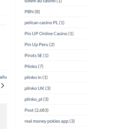
ozwin au casino
(1)
PBN
(8)
pelican casino PL
(1)
Pin UP Online Casino
(1)
Pin Up Peru
(2)
Pirots SE
(1)
Plinko
(7)
ailu
plinko in
(1)
plinko UK
(3)
plinko_pl
(3)
Post
(2,683)
real money pokies app
(3)