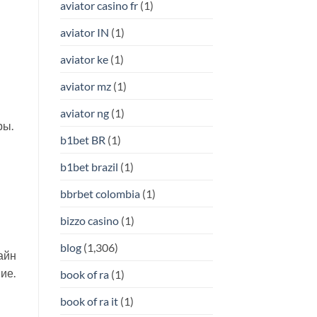
aviator casino fr
(1)
aviator IN
(1)
aviator ke
(1)
aviator mz
(1)
aviator ng
(1)
ры.
b1bet BR
(1)
b1bet brazil
(1)
bbrbet colombia
(1)
bizzo casino
(1)
blog
(1,306)
айн
ие.
book of ra
(1)
book of ra it
(1)