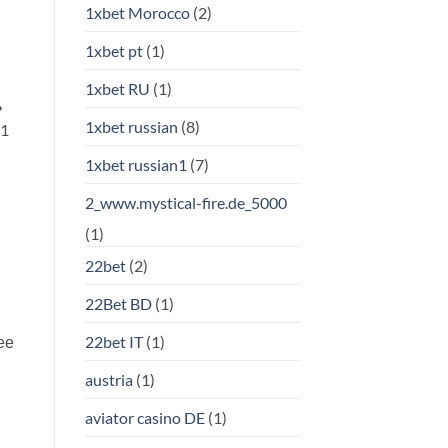
1xbet Morocco
(2)
1xbet pt
(1)
1xbet RU
(1)
ь
1xbet russian
(8)
 1
1xbet russian1
(7)
2_www.mystical-fire.de_5000
(1)
22bet
(2)
22Bet BD
(1)
22bet IT
(1)
ее
austria
(1)
aviator casino DE
(1)